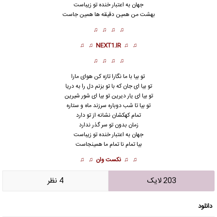
جهان به اعتبار خنده تو زیباست
بهشت من همین دقیقه ها همین جاست
♫ ♫ ♫ ♫
♫ ♫
NEXT1.IR
♫ ♫
♫ ♫ ♫ ♫
تو بیا با ما نگارا تازه کن هوای مارا
تو بیا ای جان که با تو بزنم دل را به دریا
تو بیا ای یار دیرین تو بیا ای شور شیرین
تو بیا تا شب دوباره سرزند ماه و ستاره
تمام کهکشان نشانه از تو دارد
زمان بدون تو سر گذر ندارد
جهان به اعتبار خنده تو زیباست
بیا تمام نا تمام ما همینجاست
♫ ♫
نکست وان
♫ ♫
203 لایک
4 نظر
دانلود