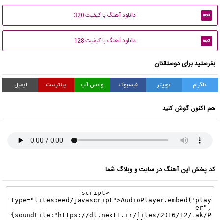
دانلود آهنگ با کیفیت 320
mp3
دانلود آهنگ با کیفیت 128
mp3
بفرستید برای دوستانتان
تلگرام
توییتر
فیسبوک
واتس آپ
پینترست
ایمیل
هم اکنون گوش کنید
کد پخش این آهنگ در سایت و وبلاگ شما