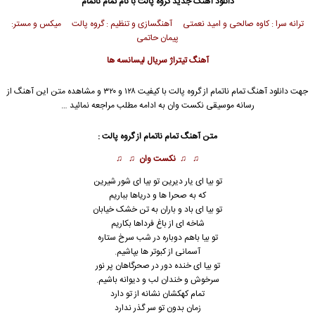
دانلود آهنگ جدید
گروه پالت
با نام تمام ناتمام
ترانه سرا : کاوه صالحی و امید نعمتی آهنگسازی و تنظیم : گروه پالت میکس و مستر:
پیمان حاتمى
آهنگ تیتراژ سریال لیسانسه ها
جهت دانلود آهنگ تمام ناتمام از
گروه پالت
با کیفیت ۱۲۸ و ۳۲۰ و مشاهده متن این آهنگ از
رسانه موسیقی نکست وان به ادامه مطلب مراجعه نمائید …
متن آهنگ تمام ناتمام از
گروه پالت
:
♫ ♫
نکست وان
♫ ♫
تو بیا ای یار دیرین تو بیا ای شور شیرین
که به صحرا ها و دریاها بباریم
تو بیا ای باد و باران به تن خشک خیابان
شاخه ای از باغ فرداها بکاریم
تو بیا باهم دوباره در شب سرخ ستاره
آسمانی از کبوتر ها بپاشیم.
تو بیا ای خنده دور در صحرگاهان پر نور
سرخوش و خندان لب و دیوانه باشیم.
تمام کهکشان نشانه از تو دارد
زمان بدون تو سر گذر ندارد