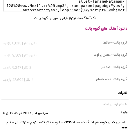
تک آهنگ ها
،
تیتراژ فیلم و سریال
،
گروه پالت
دانلود آهنگ های گروه پالت
گروه پالت - حافظ
بدون نظر | 8,035 بازدید
گروه پالت - معدن یاقوت
بدون نظر | 9,509 بازدید
گروه پالت - صد بار
2 نظر | 9,247 بازدید
گروه پالت - تمام ناتمام
4 نظر | 42,694 بازدید
نظرات
4 نظر ارسال شده
Lale
گفت:
سپتامبر 14, 2017 در 12:49 ق.ظ
عالییییی خیلی خوبه هم آهنگ هم صدات❤❤من تازه صداتو کشف کردم ۱۰۰%دنبال میکنم
❤❤