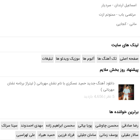
اسماعیل ارندان - سردیار
مرتضی باب - ممنونم ازت
مانی - کجایی
لینک های سایت
صفحه اصلی
تک آهنگ ها
آلبوم ها
موزیک ویدئو ها
تبلیغات
پیشنهاد روز بخش ملایم
دانلود آهنگ جدید حمید عسکری با نام نشان مهربانی ( تیتراژ برنامه نشان
مهربانی )
5 نظر | 4,656 بازدید
برترین خواننده ها
رضا صادقی
محسن چاوشی
پویا بیاتی
محسن ابراهیم زاده
مهدی احمدوند
سینا سرلک
سالار عقیلی
یوسف زمانی
سامان جلیلی
فرزاد فرزین
حمید هیراد
علی لهراسبی