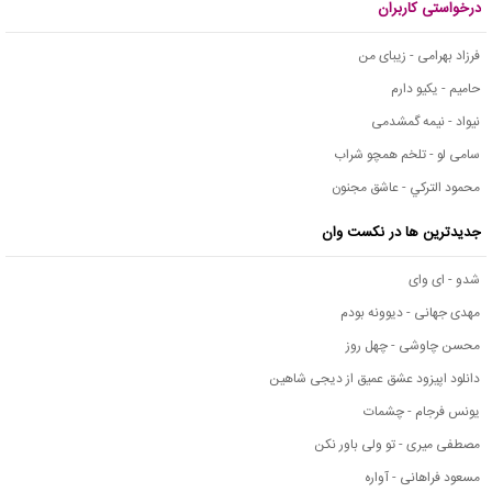
درخواستی کاربران
فرزاد بهرامی - زیبای من
حامیم - یکیو دارم
نیواد - نیمه گمشدمی
سامی لو - تلخم همچو شراب
محمود التركي - عاشق مجنون
جدیدترین ها در نکست وان
شدو - ای وای
مهدی جهانی - دیوونه بودم
محسن چاوشی - چهل روز
دانلود اپیزود عشق عمیق از دیجی شاهین
یونس فرجام - چشمات
مصطفی میری - تو ولی باور نکن
مسعود فراهانی - آواره