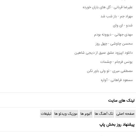
علیرضا قربانی - گل های باران خورده
مهراد جم - باز شب شد
شدو - ای وای
مهدی جهانی - دیوونه بودم
محسن چاوشی - چهل روز
دانلود اپیزود عشق عمیق از دیجی شاهین
یونس فرجام - چشمات
مصطفی میری - تو ولی باور نکن
مسعود فراهانی - آواره
لینک های سایت
صفحه اصلی
تک آهنگ ها
آلبوم ها
موزیک ویدئو ها
تبلیغات
پیشنهاد روز بخش پاپ