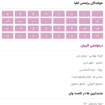
خوانندگان براساس الفبا
ا
ب
پ
ت
ث
ج
چ
ح
خ
د
ذ
ر
ز
ژ
س
ش
ص
ض
ط
ظ
ع
غ
ف
ق
ک
گ
ل
م
ن
و
ه
ی
درخواستی کاربران
فرزاد بهرامی - زیبای من
حامیم - یکیو دارم
نیواد - نیمه گمشدمی
سامی لو - تلخم همچو شراب
محمود التركي - عاشق مجنون
جدیدترین ها در نکست وان
سینا پارسیان - ادا