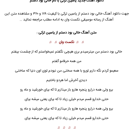
دانلود آهنگ جدید
یاسین ترکی
با نام خالی بود دستم
جهت دانلود آهنگ خالی بود دستم از
یاسین ترکی
با کیفیت ۱۲۸ و ۳۲۰ و مشاهده متن این
آهنگ از رسانه موسیقی نکست وان به ادامه مطلب مراجعه نمائید …
متن آهنگ
خالی بود دستم
از
یاسین ترکی
:
♫ ♫
نکست وان
♫ ♫
خالی بود دستم
من میترسیدم بری هیچی نگفتم نمیخواستم که از چشمت بیفتم
من همه حرفامو گفتم
سعیمو کردم نگه دارم تورو با همه سختی من نبودم توی اون دنیا که ساختی
دیدی آخرش اما هردو باختیم
برو ولی همه درارو پنجره هارو باز میذارم تا که بیای خورشید و ماه رو
حتی خدارو قسم میدم خیلی زیاد تا که بیای یعنی میشه بیای
برو ولی همه درارو پنجره هارو باز میذارم تا که بیای خورشید و ماه رو
حتی خدارو قسم میدم خیلی زیاد تا که بیای یعنی میشه بیای
♫ ♫ ♫ ♫