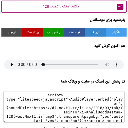
دانلود آهنگ با کیفیت 128
mp3
بفرستید برای دوستانتان
تلگرام
توییتر
فیسبوک
واتس آپ
پینترست
ایمیل
هم اکنون گوش کنید
کد پخش این آهنگ در سایت و وبلاگ شما