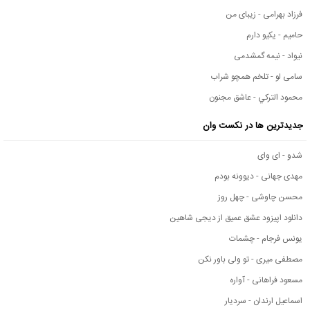
فرزاد بهرامی - زیبای من
حامیم - یکیو دارم
نیواد - نیمه گمشدمی
سامی لو - تلخم همچو شراب
محمود التركي - عاشق مجنون
جدیدترین ها در نکست وان
شدو - ای وای
مهدی جهانی - دیوونه بودم
محسن چاوشی - چهل روز
دانلود اپیزود عشق عمیق از دیجی شاهین
یونس فرجام - چشمات
مصطفی میری - تو ولی باور نکن
مسعود فراهانی - آواره
اسماعیل ارندان - سردیار