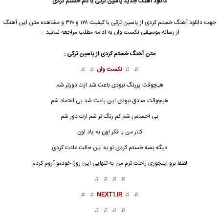
دانلود آهنگ جدید
یاسین ترکی
با نام خستم کردی
جهت دانلود آهنگ خستم کردی از
یاسین ترکی
با کیفیت ۱۲۸ و ۳۲۰ و مشاهده متن این آهنگ
از رسانه موسیقی نکست وان به ادامه مطلب مراجعه نمائید …
متن آهنگ خستم کردی از
یاسین ترکی
:
♫ ♫
نکست وان
♫ ♫
هیچوقت پررنگ نبودی باعث شد ازت دورتر شم
هیچوقت صادق نبودی این باعث شد بی اعتماد شم
بی احساس شم کم رنگ تر شم ازت دور شم
کنار من با فکر اون به یاد اون
دیگه بسه خستم کردی تو به این حالت عادت کردی
لطفا برو اینجوری راحت ترم من به تنهایی این روزا خودمو آروم کردم
♫ ♫ ♫ ♫
♫ ♫
NEXT1.IR
♫ ♫
♫ ♫ ♫ ♫