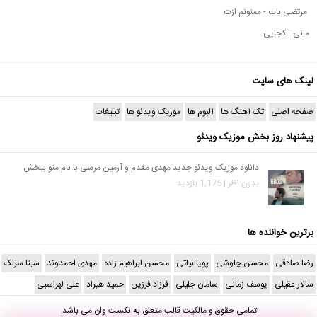
مرتضی باب - ممنونم ازت
مانی - کجایی
لینک های سایت
صفحه اصلی
تک آهنگ ها
آلبوم ها
موزیک ویدئو ها
تبلیغات
پیشنهاد روز بخش موزیک ویدئو
دانلود موزیک ویدئو جدید مهدی مقدم و آرمین مرسی با نام منو ببخش
بدون نظر | 1,175 بازدید
برترین خواننده ها
رضا صادقی
محسن چاوشی
پویا بیاتی
محسن ابراهیم زاده
مهدی احمدوند
سینا سرلک
سالار عقیلی
یوسف زمانی
سامان جلیلی
فرزاد فرزین
حمید هیراد
علی لهراسبی
تمامی حقوق و مالکیت قالب متعلق به
نکست وان
می باشد.