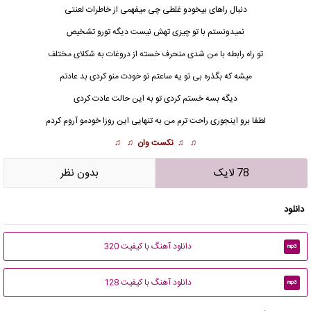
دنبال راهای بیخودو غلطی چی میفهمی از خاطرات لعنتی
نمیدونستم با تو چیزی تهش نیست دیگه تورو تشخیص
تو راه رابطه با من شدی منحرف خسته از دروغات به شکلای مختلف
میشه که بگذره بی تو یه ساعتم تو خودت منو کردی بد عادتم
دیگه بسه خستم کردی تو به این حالت عادت کردی
لطفا برو اینجوری راحت ترم من به تنهایی این روزا خودمو آروم کردم
♫ ♫
نکست وان
♫ ♫
78 لایک
بدون نظر
دانلود
دانلود آهنگ با کیفیت 320
mp3
دانلود آهنگ با کیفیت 128
mp3