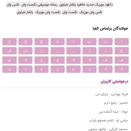
دانلود موزیک جدید خاطره یاشار خیاوی
رسانه موسیقی نکست وان
نکس وان
نکس وان موزیک
نکست وان
نکست وان موزیک
یاشار خیاوی
خوانندگان براساس الفبا
ا
ب
پ
ت
ث
ج
چ
ح
خ
د
ذ
ر
ز
ژ
س
ش
ص
ض
ط
ظ
ع
غ
ف
ق
ک
گ
ل
م
ن
و
ه
ی
درخواستی کاربران
فرزاد بهرامی - زیبای من
حامیم - یکیو دارم
نیواد - نیمه گمشدمی
سامی لو - تلخم همچو شراب
محمود التركي - عاشق مجنون