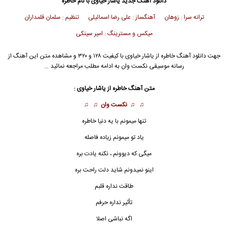
دانلود آهنگ جدید
یاشار خیاوی با نام خاطره
ترانه سرا : زوهان آهنگساز : علی رضا اسمائیلی تنظیم : سلمان قلمداران
میکس و مسترینگ : امیر سینکی
جهت دانلود آهنگ خاطره از یاشار خیاوی با کیفیت ۱۲۸ و ۳۲۰ و مشاهده متن این آهنگ از
رسانه موسیقی نکست وان به ادامه مطلب مراجعه نمائید …
متن آهنگ
خاطره
از یاشار خیاوی :
♫ ♫
نکست وان
♫ ♫
تنها میمونم با یه دنیا
خاطره
یاد تو میمونم زیاده فاصله
میگی که دیوونم ، نکنه یادت بره
اینو نمیدونم شاید دلت راحت بره
طاقت نداره قلبم
تأثیر نداره حرفم
اگه نباشی اصلا