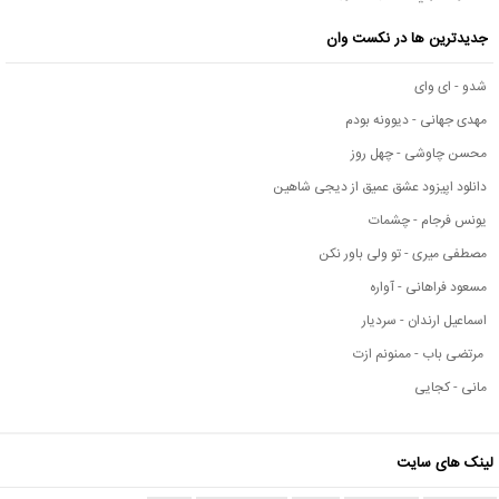
جدیدترین ها در نکست وان
شدو - ای وای
مهدی جهانی - دیوونه بودم
محسن چاوشی - چهل روز
دانلود اپیزود عشق عمیق از دیجی شاهین
یونس فرجام - چشمات
مصطفی میری - تو ولی باور نکن
مسعود فراهانی - آواره
اسماعیل ارندان - سردیار
مرتضی باب - ممنونم ازت
مانی - کجایی
لینک های سایت