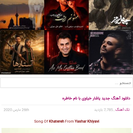
دانلود آهنگ جدید یاشار خیاوی با نام خاطره
تک آهنگ
, 7,785 بازدید
26th مارس 2020
Song Of
Khatereh
From
Yashar Khiyavi