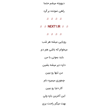
دیوونه میشم حتما
راهی نمونده بر گرد
♫ ♫ ♫ ♫
♫ ♫
NEXT1.IR
♫ ♫
♫ ♫ ♫ ♫
رویایی میشه هر شب
میخوام که باشی هم دم
باید بمونی با من
داره دیر میشه بشین
من تنها رو ببین
چجوری میمیره دلم
کار دنیا رو ببین
این آخرین باره ولی
بهت میگم راحت بری