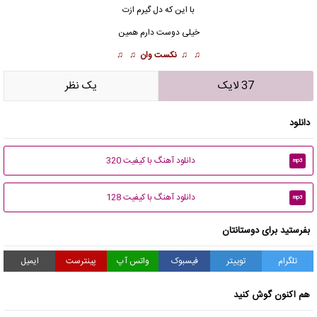
با این که دل گیرم ازت
خیلی دوست دارم همین
♫ ♫
نکست وان
♫ ♫
37 لایک
يک نظر
دانلود
دانلود آهنگ با کیفیت 320
mp3
دانلود آهنگ با کیفیت 128
mp3
بفرستید برای دوستانتان
تلگرام
توییتر
فیسبوک
واتس آپ
پینترست
ایمیل
هم اکنون گوش کنید