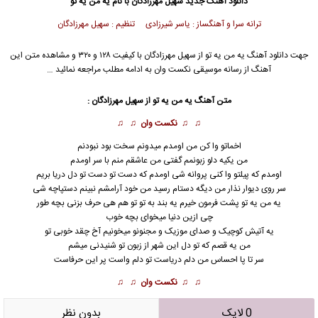
دانلود آهنگ جدید
سهیل مهرزادگان
با نام یه من یه تو
ترانه سرا و آهنگساز : یاسر شیرزادی تنظیم : سهیل مهرزادگان
جهت دانلود آهنگ یه من یه تو از
سهیل مهرزادگان
با کیفیت ۱۲۸ و ۳۲۰ و مشاهده متن این
آهنگ از رسانه موسیقی نکست وان به ادامه مطلب مراجعه نمائید …
متن آهنگ یه من یه تو از
سهیل مهرزادگان
:
♫ ♫
نکست وان
♫ ♫
اخماتو وا کن من اومدم میدونم سخت بود نبودنم
من یکیه دلو زبونمم گفتی من عاشقم منم با سر اومدم
اومدم که پیلتو وا کنی پروانه شی اومدم که دست تو دست تو دل دریا بریم
سر روی دیوار نذار من دیگه دستام رسید من خود آرامشم نبینم دستپاچه شی
یه من یه تو پشت فرمون خیرم یه بند به تو تو هم هی حرف بزنی بچه طور
چی ازین دنیا میخوای بچه خوب
یه آتیش کوچیک و صدای موزیک و مجنونو میخونیم آخ چقد خوبی تو
من یه قصم که تو دل این شهر از زبون تو شنیدنی میشم
سر تا پا احساس من دلم دریاست تو دلم واست پر این حرفاست
♫ ♫
نکست وان
♫ ♫
0 لایک
بدون نظر