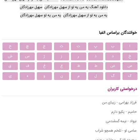
دانلود آهنگ یه من یه تو از سهیل مهرزادگان
سهیل مهرزادگان
یه من یه تو از سهیل مهرزادگان
یه من یه تو سهیل مهرزادگان
خوانندگان براساس الفبا
ا
ب
پ
ت
ث
ج
چ
ح
خ
د
ذ
ر
ز
ژ
س
ش
ص
ض
ط
ظ
ع
غ
ف
ق
ک
گ
ل
م
ن
و
ه
ی
درخواستی کاربران
فرزاد بهرامی - زیبای من
حامیم - یکیو دارم
نیواد - نیمه گمشدمی
سامی لو - تلخم همچو شراب