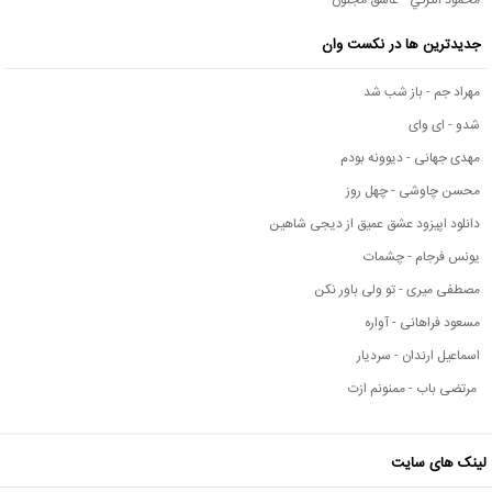
محمود التركي - عاشق مجنون
جدیدترین ها در نکست وان
مهراد جم - باز شب شد
شدو - ای وای
مهدی جهانی - دیوونه بودم
محسن چاوشی - چهل روز
دانلود اپیزود عشق عمیق از دیجی شاهین
یونس فرجام - چشمات
مصطفی میری - تو ولی باور نکن
مسعود فراهانی - آواره
اسماعیل ارندان - سردیار
مرتضی باب - ممنونم ازت
لینک های سایت