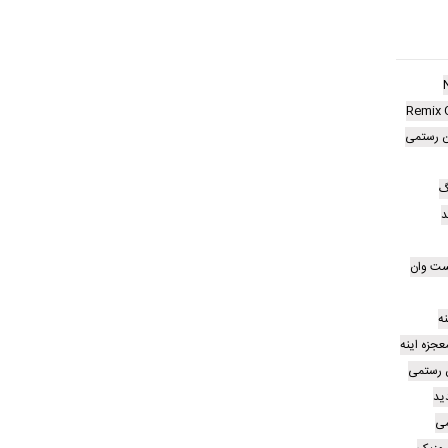
Remix 
ن رستمی
گ
د
ست وان
ه
عجزه اینه
ن رستمی
ید
می