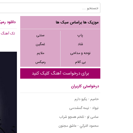
دانلود رمی
موزیک ها براساس سبک ها
تک آهنگ
, 557
پاپ
سنتی
شاد
غمگین
نوحه و مداحی
ملایم
بی کلام
رمیکس
برای درخواست آهنگ کلیک کنید
درخواستی کاربران
حامیم - یکیو دارم
نیواد - نیمه گمشدمی
سامی لو - تلخم همچو شراب
محمود التركي - عاشق مجنون