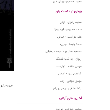
مجید احمدی - زیبای من
بزودی در نکست وان
مجید رضوی - اوکی
حامد همایون - این روزا
علی لهراسبی - خیابونا
حامد پارسا - جزیره
مسعود صابری - آسوده میخوابی
ریوان - یه شب قشنگ
مهدی مقدم - نوار قلب
شاهین بنان - الماس
مهدی جهانی - زخم
جهت
دانلو
رضا صادقی - یه چی بگم
آخرین های آرشیو
مجید اصلاحی - تو برو