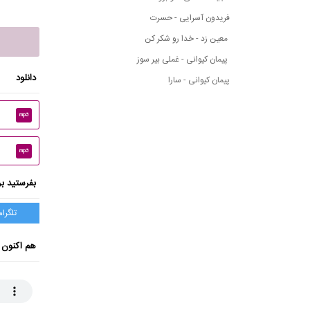
فریدون آسرایی - حسرت
معین زد - خدا رو شکر کن
پیمان کیوانی - غملی بیر سوز
دانلود
پیمان کیوانی - سارا
mp3
mp3
بفرستید بر
تلگرام
هم اکنون 