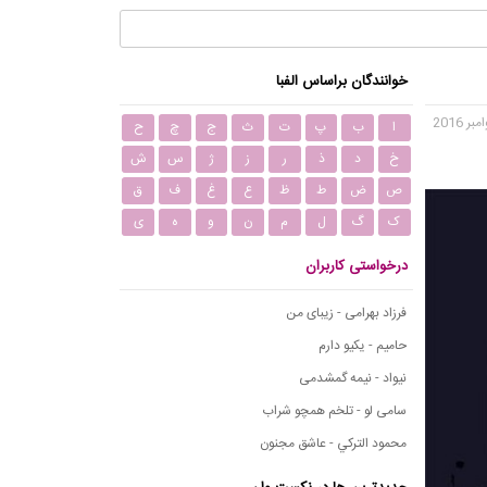
خوانندگان براساس الفبا
ا
ب
پ
ت
ث
ج
چ
ح
خ
د
ذ
ر
ز
ژ
س
ش
ص
ض
ط
ظ
ع
غ
ف
ق
ک
گ
ل
م
ن
و
ه
ی
درخواستی کاربران
فرزاد بهرامی - زیبای من
حامیم - یکیو دارم
نیواد - نیمه گمشدمی
سامی لو - تلخم همچو شراب
محمود التركي - عاشق مجنون