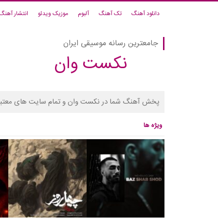
دانلود آهنگ
تک آهنگ
آلبوم
موزیک ویدئو
انتشار آهنگ
جامعترین رسانه موسیقی ایران
نکست وان
پخش آهنگ شما در نکست وان و تمام سایت های معتبر
ویژه ها