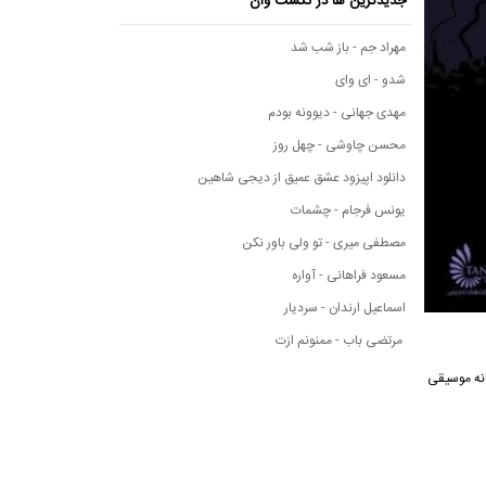
جدیدترین ها در نکست وان
مهراد جم - باز شب شد
شدو - ای وای
مهدی جهانی - دیوونه بودم
محسن چاوشی - چهل روز
دانلود اپیزود عشق عمیق از دیجی شاهین
یونس فرجام - چشمات
مصطفی میری - تو ولی باور نکن
مسعود فراهانی - آواره
اسماعیل ارندان - سردیار
مرتضی باب - ممنونم ازت
ز رسانه موسیقی