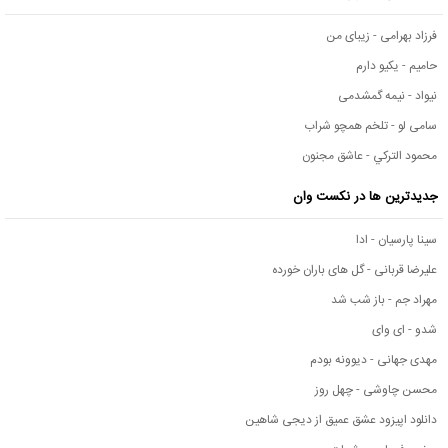
فرزاد بهرامی - زیبای من
حامیم - یکیو دارم
نیواد - نیمه گمشدمی
سامی لو - تلخم همچو شراب
محمود التركي - عاشق مجنون
جدیدترین ها در نکست وان
سینا پارسیان - ادا
علیرضا قربانی - گل های باران خورده
مهراد جم - باز شب شد
شدو - ای وای
مهدی جهانی - دیوونه بودم
محسن چاوشی - چهل روز
دانلود اپیزود عشق عمیق از دیجی شاهین