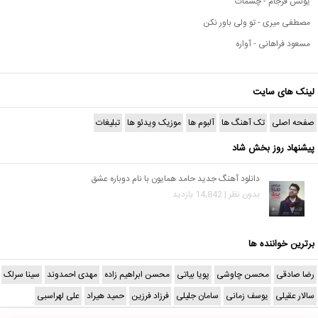
یونس فرجام - چشمات
مصطفی میری - تو ولی باور نکن
مسعود فراهانی - آواره
لینک های سایت
صفحه اصلی
تک آهنگ ها
آلبوم ها
موزیک ویدئو ها
تبلیغات
پیشنهاد روز بخش شاد
دانلود آهنگ جدید حامد همایون با نام دوباره عشق
بدون نظر | 14,842 بازدید
برترین خواننده ها
رضا صادقی
محسن چاوشی
پویا بیاتی
محسن ابراهیم زاده
مهدی احمدوند
سینا سرلک
سالار عقیلی
یوسف زمانی
سامان جلیلی
فرزاد فرزین
حمید هیراد
علی لهراسبی