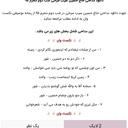
دانلود مداحی
حاج حسین سیب سرخی شب دوم محرم ۹۵
جهت دانلود مداحی
حاج حسین سیب سرخی
در شب دوم محرم ۹۵ از رسانه موسیقی نکست
وان به ادامه مطلب مراجعه نمائید …
این مداحی شامل بخش های زیر می باشد :
♫ ♫
نکست وان
♫ ♫
۱ – من از چشات نیفتادم که اینجوری نگام کردی – زمینه
۲ – ذکر دم به دم حسین – شور
۳ – من اون چشمی که تو روضه نمی باره نمی خوامش – واحد
۴ – زمین کربلا اینجاست زینب – واحد
۵ –سخته آقا به والله شش گوشتو ندیدن – شور
۶ – باز منو بارون چشام حسین – شور
۷ – مثل تیری که خودش رو به هدف می آید – شعرخوانی
♫ ♫
نکست وان
♫ ♫
2 لایک
يک نظر