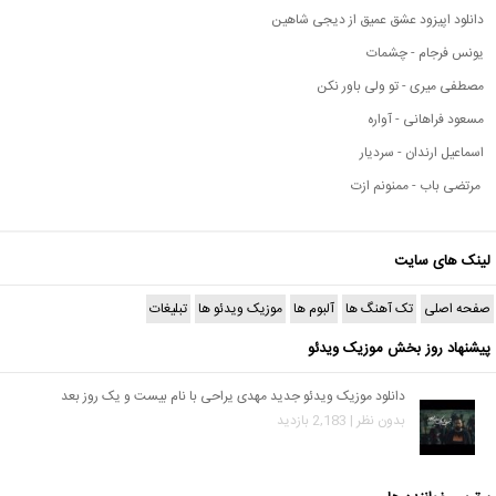
دانلود اپیزود عشق عمیق از دیجی شاهین
یونس فرجام - چشمات
مصطفی میری - تو ولی باور نکن
مسعود فراهانی - آواره
اسماعیل ارندان - سردیار
مرتضی باب - ممنونم ازت
لینک های سایت
صفحه اصلی
تک آهنگ ها
آلبوم ها
موزیک ویدئو ها
تبلیغات
پیشنهاد روز بخش موزیک ویدئو
دانلود موزیک ویدئو جدید مهدی یراحی با نام بیست و یک روز بعد
بدون نظر | 2,183 بازدید