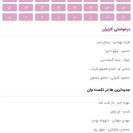
ص
ض
ط
ظ
ع
غ
ف
ق
ک
گ
ل
م
ن
و
ه
ی
درخواستی کاربران
فرزاد بهرامی - زیبای من
حامیم - یکیو دارم
نیواد - نیمه گمشدمی
سامی لو - تلخم همچو شراب
محمود التركي - عاشق مجنون
جدیدترین ها در نکست وان
مهراد جم - باز شب شد
شدو - ای وای
مهدی جهانی - دیوونه بودم
محسن چاوشی - چهل روز