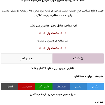
دانلود مداحی
حاج حسین سیب سرخی شب سوم محرم ۹۵
جهت دانلود مداحی
حاج حسین سیب سرخی
در شب سوم محرم ۹۵ از رسانه موسیقی نکست
وان به ادامه مطلب مراجعه نمائید …
این مداحی شامل بخش های زیر می باشد :
♫ ♫
نکست وان
♫ ♫
متاسفانه در دسترس نیست
♫ ♫
نکست وان
♫ ♫
2 لایک
بدون نظر
تاکنون موردی برای دانلود انتشار نیافته!
بفرستید برای دوستانتان
تلگرام
توییتر
فیسبوک
واتس آپ
پینترست
ایمیل
حاج حسین سیب سرخی
،
نوحه و مداحی
نظرات