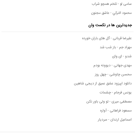
سامی لو - تلخم همچو شراب
محمود التركي - عاشق مجنون
جدیدترین ها در نکست وان
علیرضا قربانی - گل های باران خورده
مهراد جم - باز شب شد
شدو - ای وای
مهدی جهانی - دیوونه بودم
محسن چاوشی - چهل روز
دانلود اپیزود عشق عمیق از دیجی شاهین
یونس فرجام - چشمات
مصطفی میری - تو ولی باور نکن
مسعود فراهانی - آواره
اسماعیل ارندان - سردیار