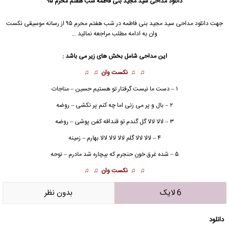
دانلود مداحی
سید مجید بنی فاطمه شب هفتم محرم ۹۵
جهت دانلود مداحی
سید مجید بنی فاطمه
در شب هفتم محرم ۹۵ از رسانه موسیقی نکست
وان به ادامه مطلب مراجعه نمائید …
این مداحی شامل بخش های زیر می باشد :
♫ ♫
نکست وان
♫ ♫
۱ – دست ما نیست گرفتار تو هستیم حسین – مناجات
۲ – بال و پر می زنی اما چه کنم پر نکشی – روضه
۳ – لالا لالا گل گندم تو قنداقه کفن پوشی – روضه
۴ – لالا لالا گلم لالا لالا لالا بهارم – زمینه
۵ – شده غرق خون حنجرم که بیچاره شد مادرم – نوحه
♫ ♫
نکست وان
♫ ♫
6 لایک
بدون نظر
دانلود