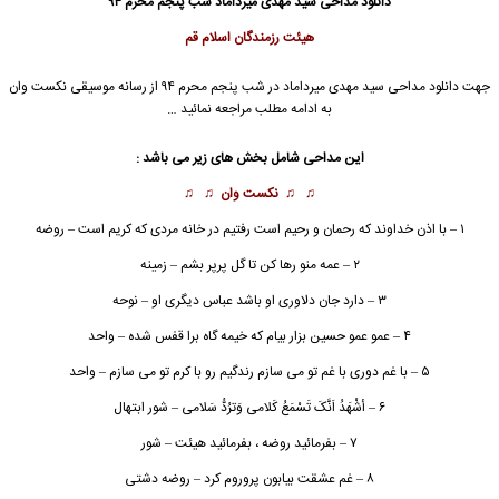
دانلود مداحی
سید مهدی میرداماد شب پنجم محرم ۹۴
هیئت رزمندگان اسلام قم
جهت دانلود مداحی
سید مهدی میرداماد
در شب پنجم محرم ۹۴ از رسانه موسیقی نکست وان
به ادامه مطلب مراجعه نمائید …
این مداحی شامل بخش های زیر می باشد :
♫ ♫
نکست وان
♫ ♫
۱ – با اذن خداوند که رحمان و رحیم است رفتیم در خانه مردی که کریم است – روضه
۲ – عمه منو رها کن تا گل پرپر بشم – زمینه
۳ – دارد جان دلاوری او باشد عباس دیگری او – نوحه
۴ – عمو عمو حسین بزار بیام که خیمه گاه برا قفس شده – واحد
۵ – با غم دوری با غم تو می سازم رندگیم رو با کرم تو می سازم – واحد
۶ – أشْهَدُ اَنَّکَ تَسْمَعُ کَلامى وَترُدُّ سَلامى – شور ابتهال
۷ – بفرمائید روضه ، بفرمائید هیئت – شور
۸ – غم عشقت بیابون پروروم کرد – روضه دشتی