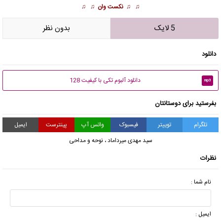
♫ ♫
نکست وان
♫ ♫
5 لایک
بدون نظر
دانلود
دانلود آلبوم تکی با کیفیت 128
mp3
بفرستید برای دوستانتان
تلگرام
توییتر
فیسبوک
واتس آپ
پینترست
ایمیل
سید مهدی میرداماد
،
نوحه و مداحی
نظرات
نام شما :
ایمیل :