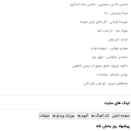
شمس الدین حسینی - شاسی بلند لندکروز
سینا پارسیان - ادا
علیرضا قربانی - گل های باران خورده
مهراد جم - باز شب شد
شدو - ای وای
مهدی جهانی - دیوونه بودم
محسن چاوشی - چهل روز
دانلود اپیزود عشق عمیق از دیجی شاهین
یونس فرجام - چشمات
مصطفی میری - تو ولی باور نکن
لینک های سایت
صفحه اصلی
تک آهنگ ها
آلبوم ها
موزیک ویدئو ها
تبلیغات
پیشنهاد روز بخش شاد