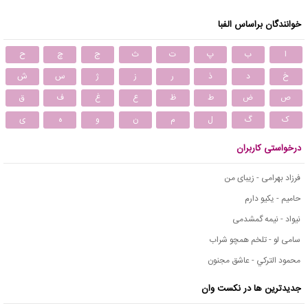
خوانندگان براساس الفبا
ا
ب
پ
ت
ث
ج
چ
ح
خ
د
ذ
ر
ز
ژ
س
ش
ص
ض
ط
ظ
ع
غ
ف
ق
ک
گ
ل
م
ن
و
ه
ی
درخواستی کاربران
فرزاد بهرامی - زیبای من
حامیم - یکیو دارم
نیواد - نیمه گمشدمی
سامی لو - تلخم همچو شراب
محمود التركي - عاشق مجنون
جدیدترین ها در نکست وان