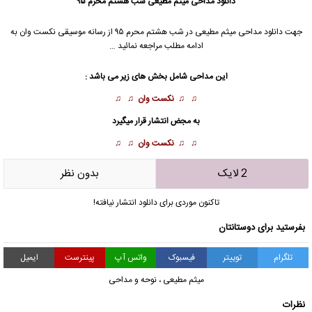
دانلود مداحی
میثم مطیعی شب هشتم محرم ۹۵
جهت دانلود مداحی
میثم مطیعی
در شب هشتم محرم ۹۵ از رسانه موسیقی نکست وان به
ادامه مطلب مراجعه نمائید …
این مداحی شامل بخش های زیر می باشد :
♫ ♫
نکست وان
♫ ♫
به مجض انتشار قرار میگیرد
♫ ♫
نکست وان
♫ ♫
2 لایک
بدون نظر
تاکنون موردی برای دانلود انتشار نیافته!
بفرستید برای دوستانتان
تلگرام
توییتر
فیسبوک
واتس آپ
پینترست
ایمیل
میثم مطیعی
،
نوحه و مداحی
نظرات