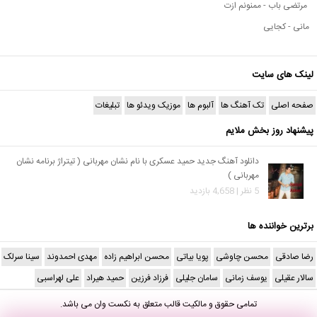
مرتضی باب - ممنونم ازت
مانی - کجایی
لینک های سایت
صفحه اصلی
تک آهنگ ها
آلبوم ها
موزیک ویدئو ها
تبلیغات
پیشنهاد روز بخش ملایم
دانلود آهنگ جدید حمید عسکری با نام نشان مهربانی ( تیتراژ برنامه نشان
مهربانی )
5 نظر | 4,658 بازدید
برترین خواننده ها
رضا صادقی
محسن چاوشی
پویا بیاتی
محسن ابراهیم زاده
مهدی احمدوند
سینا سرلک
سالار عقیلی
یوسف زمانی
سامان جلیلی
فرزاد فرزین
حمید هیراد
علی لهراسبی
تمامی حقوق و مالکیت قالب متعلق به
نکست وان
می باشد.