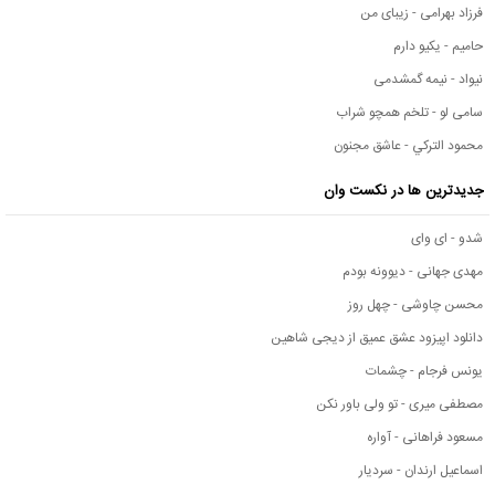
فرزاد بهرامی - زیبای من
حامیم - یکیو دارم
نیواد - نیمه گمشدمی
سامی لو - تلخم همچو شراب
محمود التركي - عاشق مجنون
جدیدترین ها در نکست وان
شدو - ای وای
مهدی جهانی - دیوونه بودم
محسن چاوشی - چهل روز
دانلود اپیزود عشق عمیق از دیجی شاهین
یونس فرجام - چشمات
مصطفی میری - تو ولی باور نکن
مسعود فراهانی - آواره
اسماعیل ارندان - سردیار