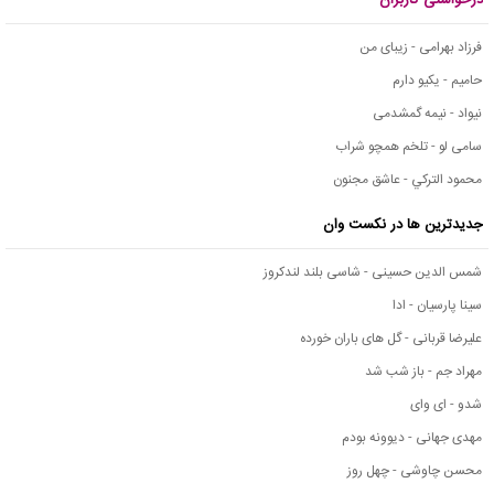
فرزاد بهرامی - زیبای من
حامیم - یکیو دارم
نیواد - نیمه گمشدمی
سامی لو - تلخم همچو شراب
محمود التركي - عاشق مجنون
جدیدترین ها در نکست وان
شمس الدین حسینی - شاسی بلند لندکروز
سینا پارسیان - ادا
علیرضا قربانی - گل های باران خورده
مهراد جم - باز شب شد
شدو - ای وای
مهدی جهانی - دیوونه بودم
محسن چاوشی - چهل روز