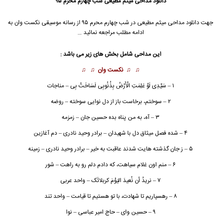
دانلود مداحی
میثم مطیعی شب چهارم محرم ۹۵
جهت دانلود مداحی
میثم مطیعی
در شب چهارم محرم ۹۵ از رسانه موسیقی نکست وان به
ادامه مطلب مراجعه نمائید …
این مداحی شامل بخش های زیر می باشد :
♫ ♫
نکست وان
♫ ♫
۱ – سَیِّدِی لَوْ عَلِمَتِ الْأَرْضُ بِذُنُوبِی لَسَاخَتْ بِی – مناجات
۲ – سوختم، برخاست باز از دل نوایی سوخته – روضه
۳ – آه، به من پناه بده حسین جان – زمزمه
۴ – شده فصل میثاق دل با شهیدان – برادر وحید نادری – دم آغازین
۵ – ز جان گذشته هایت شدند عاقبت به خیر – برادر وحید نادری – زمینه
۶ – منم اون غلام سیاهت، که دادم دلم رو به راهت – شور
۷ – نریدُ أن نُعیدَ الیَوْمَ کربلائَک – واحد عربی
۸ – رهسپاریم تا شهادت، با تو هستیم تا قیامت – واحد تند
۹ – حسین وای – حاج امیر عباسی – نوا