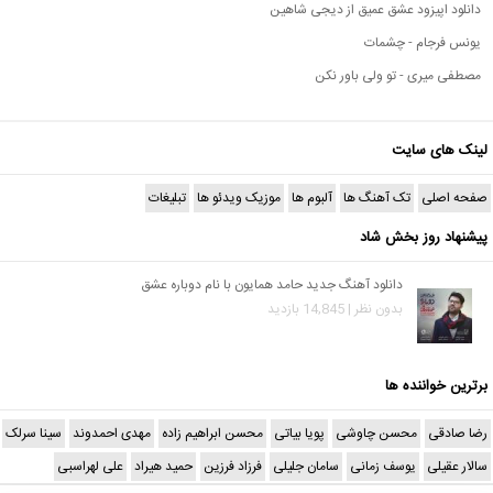
دانلود اپیزود عشق عمیق از دیجی شاهین
یونس فرجام - چشمات
مصطفی میری - تو ولی باور نکن
لینک های سایت
صفحه اصلی
تک آهنگ ها
آلبوم ها
موزیک ویدئو ها
تبلیغات
پیشنهاد روز بخش شاد
دانلود آهنگ جدید حامد همایون با نام دوباره عشق
بدون نظر | 14,845 بازدید
برترین خواننده ها
رضا صادقی
محسن چاوشی
پویا بیاتی
محسن ابراهیم زاده
مهدی احمدوند
سینا سرلک
سالار عقیلی
یوسف زمانی
سامان جلیلی
فرزاد فرزین
حمید هیراد
علی لهراسبی