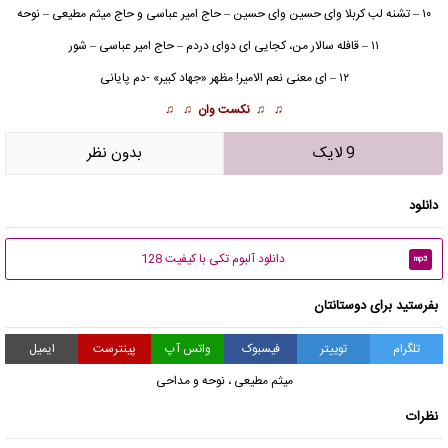
۱۰ – تشنه لب کربلا وای حسین وای حسین – حاج امیر عباسی و حاج میثم مطیعی – نوحه
۱۱ – قافله سالار من، کجایی ای دوای دردم – حاج امیر عباسی – شور
۱۲ – ای معنی نعم الامیر! مظهر «جهاد کبیر» -دم پایانی
♫ ♫
نکست وان
♫ ♫
9 لایک
بدون نظر
دانلود
دانلود آلبوم تکی با کیفیت 128
mp3
بفرستید برای دوستانتان
تلگرام
توییتر
فیسبوک
واتس آپ
پینترست
ایمیل
میثم مطیعی
،
نوحه و مداحی
نظرات