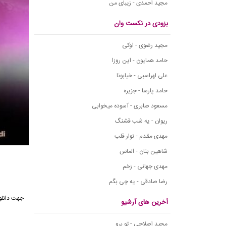
مجید احمدی - زیبای من
بزودی در نکست وان
مجید رضوی - اوکی
حامد همایون - این روزا
علی لهراسبی - خیابونا
حامد پارسا - جزیره
مسعود صابری - آسوده میخوابی
ریوان - یه شب قشنگ
مهدی مقدم - نوار قلب
شاهین بنان - الماس
مهدی جهانی - زخم
رضا صادقی - یه چی بگم
آخرین های آرشیو
مجید اصلاحی - تو برو