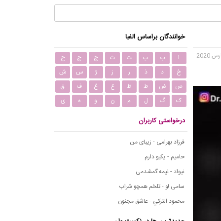
خوانندگان براساس الفبا
ا
ب
پ
ت
ث
ج
چ
ح
خ
د
ذ
ر
ز
ژ
س
ش
ص
ض
ط
ظ
ع
غ
ف
ق
ک
گ
ل
م
ن
و
ه
ی
درخواستی کاربران
فرزاد بهرامی - زیبای من
حامیم - یکیو دارم
نیواد - نیمه گمشدمی
سامی لو - تلخم همچو شراب
محمود التركي - عاشق مجنون