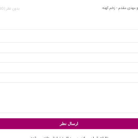
و مهدی مقدم - زخم کهنه
بدون نظر | 1,030 بازدید