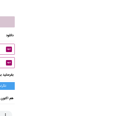
دانلود
mp3
mp3
بفرستید بر
تلگرام
هم اکنون 