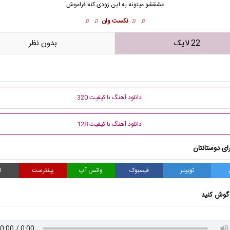
عشقشو میتونه به این زودی کنه فراموش
♫ ♫
نکست وان
♫ ♫
22 لایک
بدون نظر
دانلود آهنگ با کیفیت 320
دانلود آهنگ با کیفیت 128
ای دوستانتان
توییتر
فیسبوک
واتس آپ
پینترست
ا
گوش کنید