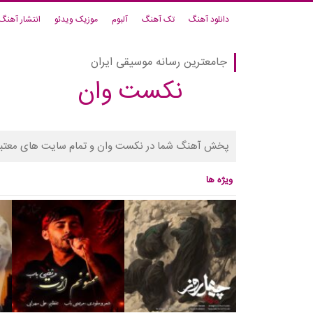
دانلود آهنگ
تک آهنگ
آلبوم
موزیک ویدئو
انتشار آهنگ
جامعترین رسانه موسیقی ایران
نکست وان
پخش آهنگ شما در نکست وان و تمام سایت های معتبر
ویژه ها