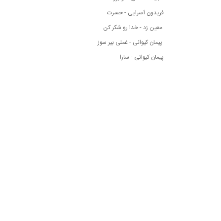
فریدون آسرایی - حسرت
معین زد - خدا رو شکر کن
پیمان کیوانی - غملی بیر سوز
پیمان کیوانی - سارا