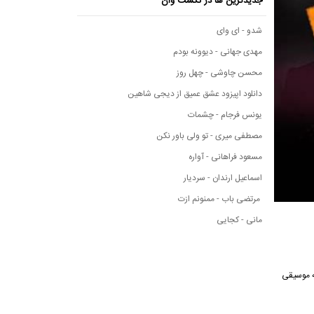
جدیدترین ها در نکست وان
شدو - ای وای
مهدی جهانی - دیوونه بودم
محسن چاوشی - چهل روز
دانلود اپیزود عشق عمیق از دیجی شاهین
یونس فرجام - چشمات
مصطفی میری - تو ولی باور نکن
مسعود فراهانی - آواره
اسماعیل ارندان - سردیار
مرتضی باب - ممنونم ازت
مانی - کجایی
ن آهنگ از رسانه موسیقی