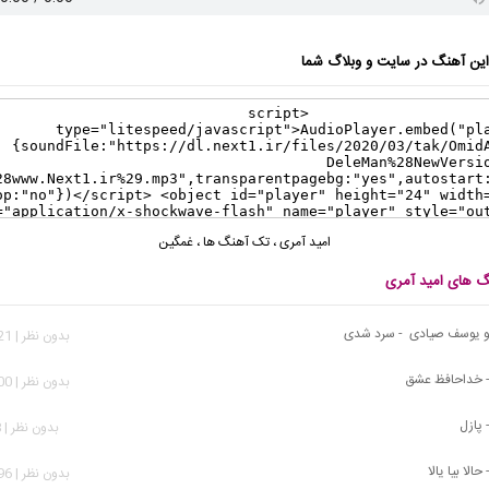
ن آهنگ در سایت و وبلاگ شما
امید آمری
،
تک آهنگ ها
،
غمگین
نگ های امید آمری
 و یوسف صیادی - سرد شدی
بدون نظر | 2,821 بازدید
- خداحافظ عشق
بدون نظر | 1,200 بازدید
 پازل
بدون نظر | 628 بازدید
حالا بیا یالا
بدون نظر | 1,296 بازدید