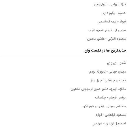
فرزاد بهرامی - زیبای من
حامیم - یکیو دارم
نیواد - نیمه گمشدمی
سامی لو - تلخم همچو شراب
محمود التركي - عاشق مجنون
جدیدترین ها در نکست وان
شدو - ای وای
مهدی جهانی - دیوونه بودم
محسن چاوشی - چهل روز
دانلود اپیزود عشق عمیق از دیجی شاهین
یونس فرجام - چشمات
مصطفی میری - تو ولی باور نکن
مسعود فراهانی - آواره
اسماعیل ارندان - سردیار