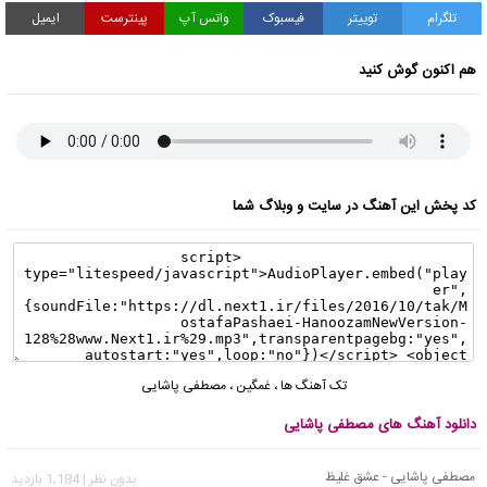
تلگرام
توییتر
فیسبوک
واتس آپ
پینترست
ایمیل
هم اکنون گوش کنید
کد پخش این آهنگ در سایت و وبلاگ شما
تک آهنگ ها
،
غمگین
،
مصطفی پاشایی
دانلود آهنگ های مصطفی پاشایی
مصطفی پاشایی - عشق غلیظ
بدون نظر | 1,184 بازدید