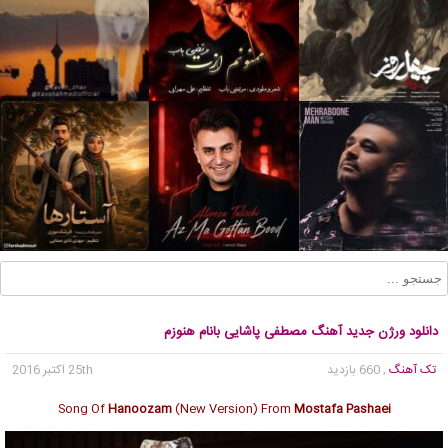
دانلود ورژن جدید آهنگ مصطفی پاشایی بانام هنوزم
تک آهنگ
, 660 بازدید
25th اکتبر 2016
Song Of
Hanoozam
(New Version) From
Mostafa Pashaei