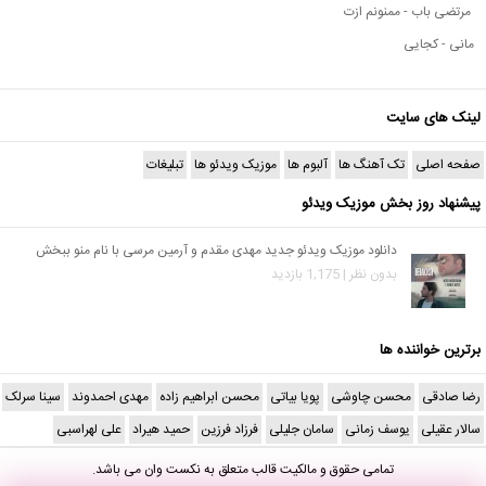
مرتضی باب - ممنونم ازت
مانی - کجایی
لینک های سایت
صفحه اصلی
تک آهنگ ها
آلبوم ها
موزیک ویدئو ها
تبلیغات
پیشنهاد روز بخش موزیک ویدئو
دانلود موزیک ویدئو جدید مهدی مقدم و آرمین مرسی با نام منو ببخش
بدون نظر | 1,175 بازدید
برترین خواننده ها
رضا صادقی
محسن چاوشی
پویا بیاتی
محسن ابراهیم زاده
مهدی احمدوند
سینا سرلک
سالار عقیلی
یوسف زمانی
سامان جلیلی
فرزاد فرزین
حمید هیراد
علی لهراسبی
تمامی حقوق و مالکیت قالب متعلق به
نکست وان
می باشد.