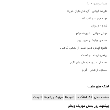
سینا پارسیان - ادا
علیرضا قربانی - گل های باران خورده
مهراد جم - باز شب شد
شدو - ای وای
مهدی جهانی - دیوونه بودم
محسن چاوشی - چهل روز
دانلود اپیزود عشق عمیق از دیجی شاهین
یونس فرجام - چشمات
مصطفی میری - تو ولی باور نکن
مسعود فراهانی - آواره
لینک های سایت
صفحه اصلی
تک آهنگ ها
آلبوم ها
موزیک ویدئو ها
تبلیغات
پیشنهاد روز بخش موزیک ویدئو