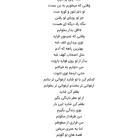
وﻗﺘﻰ ﻛﻪ ﻣﻴﺨﻮرم ﺑﻪ ﺑﻦ ﺑﺴﺖ
ﺗﻮ دﻟﻢ ﺗﻨﻮر و ﻛﻮره ﺳﺖ
ﺟﺰ ﺗﻮ روﻳﺎی ﺗﻮ رﻓﺘﻦ
ﻣﮕﻪ راه دﻳﮕﻪ ای ﻫﺴﺖ
ﻟﺎاﻗﻞ ﺑﺬار ﺑﺨﻮاﺑﻢ
وﻗﺘﻰ ﻛﻪ ﻋﻤﺮﻣﻮن ﻗﺮاره
ﺗﻮی ﺑﻴﺪاری ﺗﻠﻒ ﺷﻪ
ﺑﻬﺘﺮﻳﻦ راهه ﻛﻪ آدم
ﻣﺜﻞ اﺻﺤﺎب ﻛﻬﻒ ﺷﻪ
ﺑﺬار از ﺗﻮ روی ﻓﻮاره ﺑﺎزوت
ﻣﻦ دﭼﺎرم ﺑﻪ ﺧﻴﺎﻟﺘﻢ
ﺣﺘﻰ اﻳﻨﺠﺎ ﺗﻮی ﺗﺎﺑﻮت
ﻛﻤﻜﻢ ﻛﻦ ﺑﺎ ﺗﻮ ﺷﺎﻳﺪ ارﻏﻮاﻧﻰ ﺗﺮ ﺑﺘﺎﺑﻢ
ارﻏﻮاﻧﻰ ﺗﺮ ﺑﺨﻨﺪم ارﻏﻮاﻧﻰ ﺗﺮ ﺑﺨﻮاﺑﻢ
ﺑﻐﻠﻢ ﻛﻦ ﺷﺎﻳﺪ
از ﺗﻮ ﻋﻄﺮ ﻧﺎرﻧﮕﻰ ﺑﮕﻴﺮ
ﺑﻐﻠﻢ ﻛﻦ ﺷﺎﻳﺪ اﻳﻦ ﺑﺎر
ﺑﻮی زﻧﺪﮔﻰ ﺑﮕﻴﺮم
ﻣﻦ ﻃﺮﻓﺪار ﺳﻜﻮﺗﻢ
ﻣﻦ ﻓﺮاری از ﺳﻘﻮﻃﻢ
اﻣﺎ ﻳﻪ ﻋﻤﺮی ﻣﺮﻳﺾ
ﻗﺼﻪ ﻫﺎی ﺗﻮ ﮔﻠﻮﺗﻢ