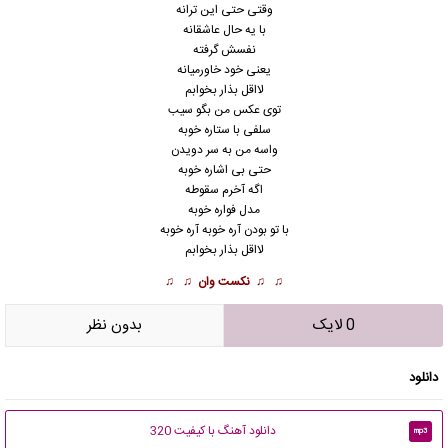
وﻗﺘﻰ ﺣﺘﻰ اﻳﻦ ﺗﺮاﻧﻪ
ﺑﺎ ﻳﻪ ﺣﺎل ﻋﺎﺷﻘﺎﻧﻪ
ﻧﻔﺴﺶ ﮔﺮﻓﺘﻪ
ﻳﻌﻨﻰ ﺧﻮد ﺧﺎورﻣﻴﺎﻧﻪ
ﻟﺎاﻗﻞ ﺑﺬار ﺑﺨﻮاﺑﻢ
ﺗﻮی ﻋﻜﺲ ﻣﻦ ﺑﮕﻮ ﺳﻴﺐ
ﺳﻠﻔﻰ ﺑﺎ ﺳﺘﺎره ﺧﻮﺑﻪ
واﺳﻪ ﻣﻦ ﺑﻪ ﺳﺮ دوﻳﺪن
ﺣﺘﻰ ﺑﻰ اﺷﺎره ﺧﻮﺑﻪ
اﮔﻪ آﺧﺮم ﺳﻘﻮﻃﻪ
ﻣﺪل ﻓﻮاره ﺧﻮﺑﻪ
ﺑﺎ ﺗﻮ ﺑﻮدن آره ﺧﻮﺑﻪ آره ﺧﻮﺑﻪ
ﻟﺎاﻗﻞ ﺑﺬار ﺑﺨﻮاﺑﻢ
♫ ♫
نکست وان
♫ ♫
0 لایک
بدون نظر
دانلود
دانلود آهنگ با کیفیت 320
mp3