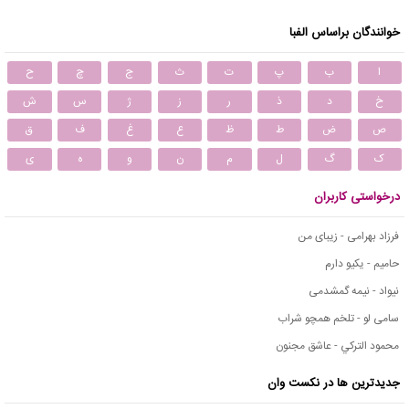
خوانندگان براساس الفبا
ا
ب
پ
ت
ث
ج
چ
ح
خ
د
ذ
ر
ز
ژ
س
ش
ص
ض
ط
ظ
ع
غ
ف
ق
ک
گ
ل
م
ن
و
ه
ی
درخواستی کاربران
فرزاد بهرامی - زیبای من
حامیم - یکیو دارم
نیواد - نیمه گمشدمی
سامی لو - تلخم همچو شراب
محمود التركي - عاشق مجنون
جدیدترین ها در نکست وان