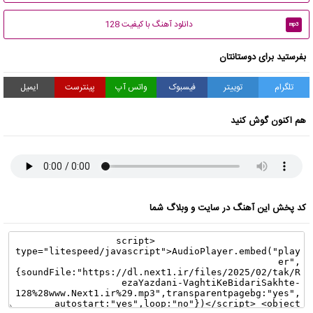
دانلود آهنگ با کیفیت 128
mp3
بفرستید برای دوستانتان
تلگرام
توییتر
فیسبوک
واتس آپ
پینترست
ایمیل
هم اکنون گوش کنید
کد پخش این آهنگ در سایت و وبلاگ شما