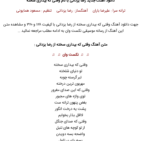
دانلود آهنگ جدید
رضا یزدانی
با نام وقتی که بیداری سخته
ترانه سرا : علیرضا باران آهنگساز : رضا یزدانی تنظیم : مسعود همایونی
جهت دانلود آهنگ وقتی که بیداری سخته از
رضا یزدانی
با کیفیت ۱۲۸ و ۳۲۰ و مشاهده متن
این آهنگ از رسانه موسیقی نکست وان به ادامه مطلب مراجعه نمائید …
متن آهنگ وقتی که بیداری سخته از
رضا یزدانی
:
♫ ♫
نکست وان
♫ ♫
وﻗﺘﻰ ﻛﻪ ﺑﻴﺪاری ﺳﺨﺘﻪ
ﺗﻮ دﻧﻴﺎی ﺷﻠﺨﺘﻪ
ﺗﺒﺮ ﮔﺮﺳﻨﻪ ﭼﻮﺑﻪ
ﻣﻬﺮﺑﻮن ﺗﺮﻳﻦ درﺧﺘﻪ
وﻗﺘﻰ ﻛﻪ اﻳﻦ ﺻﺪای ﻣﻐﺮور
ﺗﻮی واژه ﻫﺎی ﻣﺠﺒﻮر
ﺑﻐﺾ ﭘﻨﻬﻮن ﺗﺮاﻧﻪ ﺳﺖ
ﭘﺸﺖ ﻳﻪ درﺧﺖ اﻧﮕﻮر
ﻟﺎاﻗﻞ ﺑﺬار ﺑﺨﻮاﺑﻢ
وﻗﺘﻰ ﻛﻪ ﺻﺪای ﺟﻨﮕﻞ
از ﺗﻮ ﻛﻮﭼﻪ ﻫﺎی ﺗﻨﺒﻞ
واﺿﺤﻪ ﺑﺴﻪ دوﻳﺪن
ﺑﺴﻪ ﭘﺎی ﭘﺮ ﺗﺎول