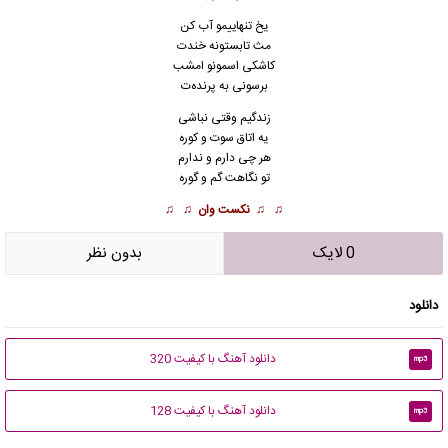
یخ تنهاییمو آب کن
مث تابستونه‌ خندت
کاشکی اسمونو امشب
برسونی به پرنده‌ت
زندگیم وقتی نباشی
یه اتاق سوت و کوره
هر چی دارم و ندارم
تو نگاهت گم و گوره
♫ ♫
نکست وان
♫ ♫
0 لایک
بدون نظر
دانلود
دانلود آهنگ با کیفیت 320
mp3
دانلود آهنگ با کیفیت 128
mp3