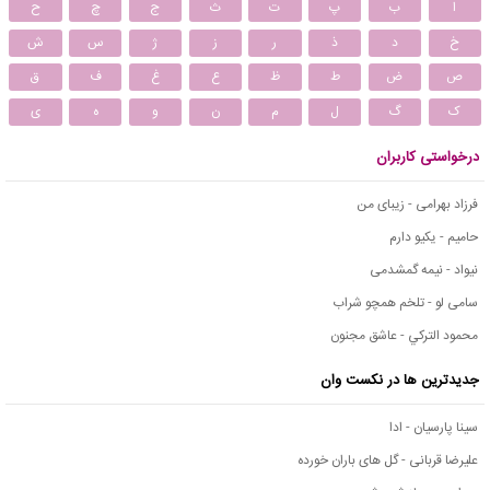
ا
ب
پ
ت
ث
ج
چ
ح
خ
د
ذ
ر
ز
ژ
س
ش
ص
ض
ط
ظ
ع
غ
ف
ق
ک
گ
ل
م
ن
و
ه
ی
درخواستی کاربران
فرزاد بهرامی - زیبای من
حامیم - یکیو دارم
نیواد - نیمه گمشدمی
سامی لو - تلخم همچو شراب
محمود التركي - عاشق مجنون
جدیدترین ها در نکست وان
سینا پارسیان - ادا
علیرضا قربانی - گل های باران خورده