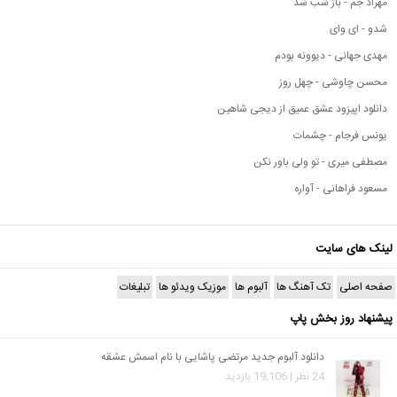
مهراد جم - باز شب شد
شدو - ای وای
مهدی جهانی - دیوونه بودم
محسن چاوشی - چهل روز
دانلود اپیزود عشق عمیق از دیجی شاهین
یونس فرجام - چشمات
مصطفی میری - تو ولی باور نکن
مسعود فراهانی - آواره
لینک های سایت
صفحه اصلی
تک آهنگ ها
آلبوم ها
موزیک ویدئو ها
تبلیغات
پیشنهاد روز بخش پاپ
دانلود آلبوم جدید مرتضی پاشایی با نام اسمش عشقه
24 نظر | 19,106 بازدید