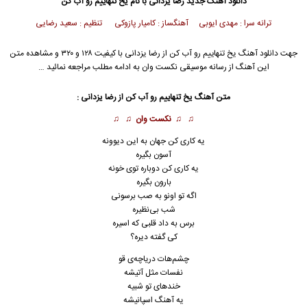
دانلود آهنگ جدید
رضا یزدانی
با نام یخ تنهاییم رو آب کن
ترانه سرا : مهدی ایوبی آهنگساز : کامیار پازوکی تنظیم : سعید رضایی
جهت دانلود آهنگ یخ تنهاییم رو آب کن از
رضا یزدانی
با کیفیت ۱۲۸ و ۳۲۰ و مشاهده متن
این آهنگ از رسانه موسیقی نکست وان به ادامه مطلب مراجعه نمائید …
متن آهنگ یخ تنهاییم رو آب کن از
رضا یزدانی
:
♫ ♫
نکست وان
♫ ♫
یه کاری کن جهان به این دیوونه
آسون بگیره
یه کاری کن دوباره توی خونه
بارون بگیره
اگه تو ‌اونو به صب برسونی
شب بی‌نظیره
برس به داد قلبی که اسیره
کی گفته دیره؟
چشم‌هات دریاچه‌ی قو
نفسات مثل آتیشه
خندهای تو شبیه
یه آهنگ اسپانیشه