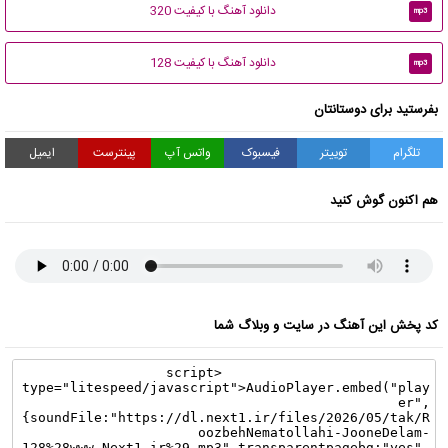
دانلود آهنگ با کیفیت 320
mp3
دانلود آهنگ با کیفیت 128
mp3
بفرستید برای دوستانتان
تلگرام
توییتر
فیسبوک
واتس آپ
پینترست
ایمیل
هم اکنون گوش کنید
کد پخش این آهنگ در سایت و وبلاگ شما