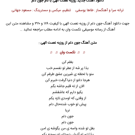
دانلود آهنگ جدید
روزبه نعمت الهی
با نام جون دلم
ترانه سرا و آهنگساز : طاها یوسفی تنظیم، میکس و مسترینگ : مسعود جهانی
جهت دانلود آهنگ جون دلم از
روزبه نعمت الهی
با کیفیت ۱۲۸ و ۳۲۰ و مشاهده متن این
آهنگ از رسانه موسیقی نکست وان به ادامه مطلب مراجعه نمائید …
متن آهنگ جون دلم از
روزبه نعمت الهی
:
♫ ♫
نکست وان
♫ ♫
بغلم کن
بذا پر شه از عطر تو نفسم خب
منو با لحظه ی شیرین عشق طرفم کن
هرجا دلتو از دنیا گرفت خبرم کن
الان از ته قلبم جاشه بگم
یکیو دارم که عاشقشم
از وقتی که اومدی تازه یکم
پیش تو خوب شده‌حال‌ دلم
نریا
جون دلم
جون دلم
بغل تو شده واسه ی من یگوشه ی امن
بذا تنم تو آتیش دستای تو بسوزه یکم