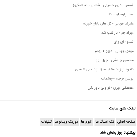
شمس الدین حسینی - شاسی بلند لندکروز
سینا پارسیان - ادا
علیرضا قربانی - گل های باران خورده
مهراد جم - باز شب شد
شدو - ای وای
مهدی جهانی - دیوونه بودم
محسن چاوشی - چهل روز
دانلود اپیزود عشق عمیق از دیجی شاهین
یونس فرجام - چشمات
مصطفی میری - تو ولی باور نکن
لینک های سایت
صفحه اصلی
تک آهنگ ها
آلبوم ها
موزیک ویدئو ها
تبلیغات
پیشنهاد روز بخش شاد