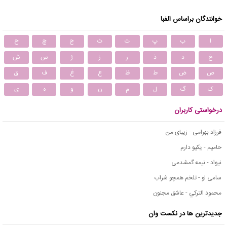
خوانندگان براساس الفبا
ا
ب
پ
ت
ث
ج
چ
ح
خ
د
ذ
ر
ز
ژ
س
ش
ص
ض
ط
ظ
ع
غ
ف
ق
ک
گ
ل
م
ن
و
ه
ی
درخواستی کاربران
فرزاد بهرامی - زیبای من
حامیم - یکیو دارم
نیواد - نیمه گمشدمی
سامی لو - تلخم همچو شراب
محمود التركي - عاشق مجنون
جدیدترین ها در نکست وان