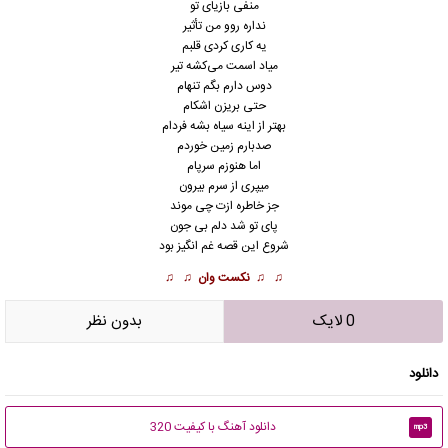
منفی بازیای تو
نداره روو من تأثیر
یه کاری کردی قلبم
میاد اسمت می‌کشه تیر
دوس دارم بگم تنهام
حتی بریزن اشکام
بهتر از اینه سیاه بشه فردام
صدبارم زمین خوردم
اما هنوزم سرپام
میپری از سرم بیرون
جز خاطره ازت چی موند
پای تو شد دلم بی جون
شروع این قصه غم انگیز بود
♫ ♫
نکست وان
♫ ♫
0 لایک
بدون نظر
دانلود
دانلود آهنگ با کیفیت 320
mp3