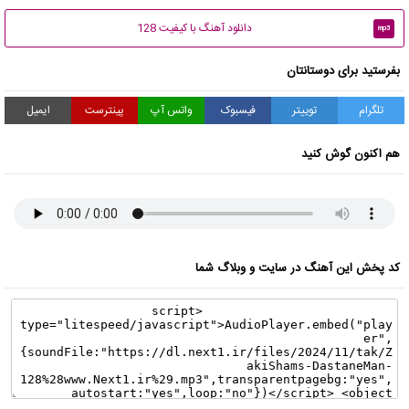
دانلود آهنگ با کیفیت 128
mp3
بفرستید برای دوستانتان
تلگرام
توییتر
فیسبوک
واتس آپ
پینترست
ایمیل
هم اکنون گوش کنید
کد پخش این آهنگ در سایت و وبلاگ شما