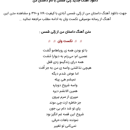
دانلود آهنگ جدید
زکی شمس با نام داستان من
جهت دانلود آهنگ داستان من از زکی شمس آبادی با کیفیت ۱۲۸ و ۳۲۰ و مشاهده متن این
آهنگ از رسانه موسیقی نکست وان به ادامه مطلب مراجعه نمائید …
متن آهنگ داستان من از زکی شمس :
♫ ♫
نکست وان
♫ ♫
با تو بودن همه ی رویاهامو کُشت
عصبی ام؛ می‌زنم به دیوارا مُشت
همه درای زندگیمو زدی قفل
هیچی نذاشتی واسه ی من به جز اُفت
اما عوض شدم دیگه
نمیشم هی پیله
واسه شروع دوباره
همین الانشم دیره
میپری از سرم بیرون
جز خاطره ازت چی موند
پای تو شد دلم بی جون
شروع این قصه غم انگیز بود
نمونده باهات حرفی
نمی‌کنی تو تغییر