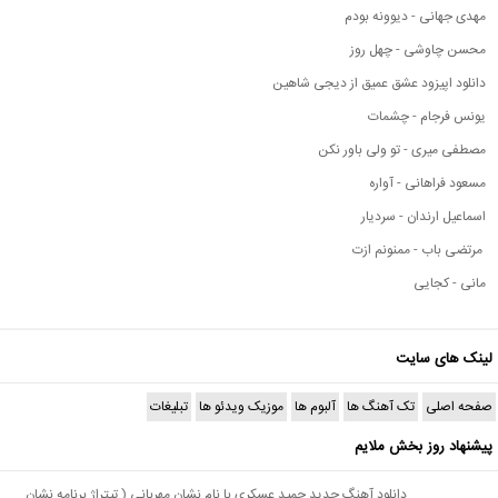
مهدی جهانی - دیوونه بودم
محسن چاوشی - چهل روز
دانلود اپیزود عشق عمیق از دیجی شاهین
یونس فرجام - چشمات
مصطفی میری - تو ولی باور نکن
مسعود فراهانی - آواره
اسماعیل ارندان - سردیار
مرتضی باب - ممنونم ازت
مانی - کجایی
لینک های سایت
صفحه اصلی
تک آهنگ ها
آلبوم ها
موزیک ویدئو ها
تبلیغات
پیشنهاد روز بخش ملایم
دانلود آهنگ جدید حمید عسکری با نام نشان مهربانی ( تیتراژ برنامه نشان