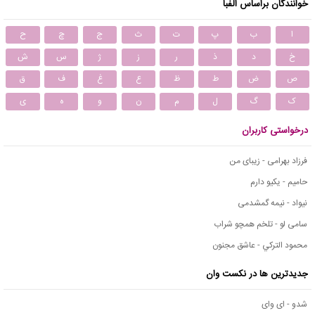
خوانندگان براساس الفبا
ا
ب
پ
ت
ث
ج
چ
ح
خ
د
ذ
ر
ز
ژ
س
ش
ص
ض
ط
ظ
ع
غ
ف
ق
ک
گ
ل
م
ن
و
ه
ی
درخواستی کاربران
فرزاد بهرامی - زیبای من
حامیم - یکیو دارم
نیواد - نیمه گمشدمی
سامی لو - تلخم همچو شراب
محمود التركي - عاشق مجنون
جدیدترین ها در نکست وان
شدو - ای وای