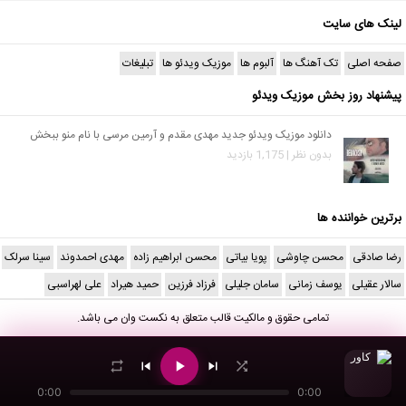
لینک های سایت
صفحه اصلی
تک آهنگ ها
آلبوم ها
موزیک ویدئو ها
تبلیغات
پیشنهاد روز بخش موزیک ویدئو
دانلود موزیک ویدئو جدید مهدی مقدم و آرمین مرسی با نام منو ببخش
بدون نظر | 1,175 بازدید
برترین خواننده ها
رضا صادقی
محسن چاوشی
پویا بیاتی
محسن ابراهیم زاده
مهدی احمدوند
سینا سرلک
سالار عقیلی
یوسف زمانی
سامان جلیلی
فرزاد فرزین
حمید هیراد
علی لهراسبی
تمامی حقوق و مالکیت قالب متعلق به
نکست وان
می باشد.
0:00
0:00