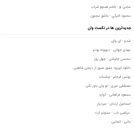
سامی لو - تلخم همچو شراب
محمود التركي - عاشق مجنون
جدیدترین ها در نکست وان
شدو - ای وای
مهدی جهانی - دیوونه بودم
محسن چاوشی - چهل روز
دانلود اپیزود عشق عمیق از دیجی شاهین
یونس فرجام - چشمات
مصطفی میری - تو ولی باور نکن
مسعود فراهانی - آواره
اسماعیل ارندان - سردیار
مرتضی باب - ممنونم ازت
مانی - کجایی