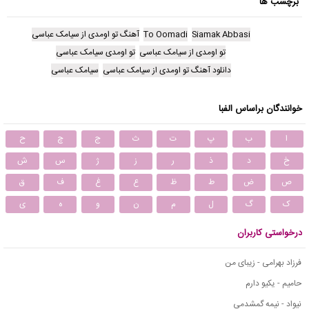
برچسب ها
Siamak Abbasi
To Oomadi
آهنگ تو اومدی از سیامک عباسی
تو اومدی از سیامک عباسی
تو اومدی سیامک عباسی
دانلود آهنگ تو اومدی از سیامک عباسی
سیامک عباسی
خوانندگان براساس الفبا
ا
ب
پ
ت
ث
ج
چ
ح
خ
د
ذ
ر
ز
ژ
س
ش
ص
ض
ط
ظ
ع
غ
ف
ق
ک
گ
ل
م
ن
و
ه
ی
درخواستی کاربران
فرزاد بهرامی - زیبای من
حامیم - یکیو دارم
نیواد - نیمه گمشدمی