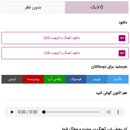
0 لایک
بدون نظر
دانلود
دانلود آهنگ با کیفیت 320
mp3
دانلود آهنگ با کیفیت 128
mp3
بفرستید برای دوستانتان
تلگرام
توییتر
فیسبوک
واتس آپ
پینترست
ایمیل
هم اکنون گوش کنید
کد پخش این آهنگ در سایت و وبلاگ شما