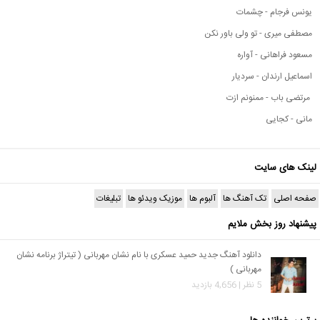
یونس فرجام - چشمات
مصطفی میری - تو ولی باور نکن
مسعود فراهانی - آواره
اسماعیل ارندان - سردیار
مرتضی باب - ممنونم ازت
مانی - کجایی
لینک های سایت
صفحه اصلی
تک آهنگ ها
آلبوم ها
موزیک ویدئو ها
تبلیغات
پیشنهاد روز بخش ملایم
دانلود آهنگ جدید حمید عسکری با نام نشان مهربانی ( تیتراژ برنامه نشان
مهربانی )
5 نظر | 4,656 بازدید