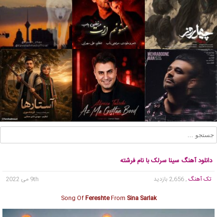
دانلود آهنگ سینا سرلک با نام فرشته
تک آهنگ
, 2,656 بازدید
9th می 2022
Song Of
Fereshte
From
Sina Sarlak