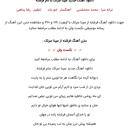
دانلود آهنگ جدید
سینا سرلک
با نام فرشته
ترانه سرا : محمد محتشمی آهنگساز : امو باند تنظیم : رضا پناهی
جهت دانلود آهنگ فرشته از
سینا سرلک
با کیفیت ۱۲۸ و ۳۲۰ و مشاهده متن این آهنگ از
رسانه موسیقی نکست وان به ادامه مطلب مراجعه نمائید …
متن آهنگ فرشته از
سینا سرلک
:
♫ ♫
نکست وان
♫ ♫
برای دانلود آهنگ به ادامه مطلب مراجعه کنید
دانلود آهنگ جدید سینا سرلک بنام
فرشته
دیوانه کرده مرا نگاهت هر جا تویی منم پا به پایت
بردی دل از شب سرد و تارم آرام من تویی جان فدایت
ای ماه روشن خاطره هایم زیبای من تویی نبض صدایم
جان و ستاره ی عاشق شبها تنها هوای خیال تو دارم
تو را خدای آسمان فرشته زاده در جهان
همیشه پیش من بمان به لب رسیده بی تو جان