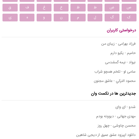
ص
ض
ط
ظ
ع
غ
ف
ق
ک
گ
ل
م
ن
و
ه
ی
درخواستی کاربران
فرزاد بهرامی - زیبای من
حامیم - یکیو دارم
نیواد - نیمه گمشدمی
سامی لو - تلخم همچو شراب
محمود التركي - عاشق مجنون
جدیدترین ها در نکست وان
شدو - ای وای
مهدی جهانی - دیوونه بودم
محسن چاوشی - چهل روز
دانلود اپیزود عشق عمیق از دیجی شاهین