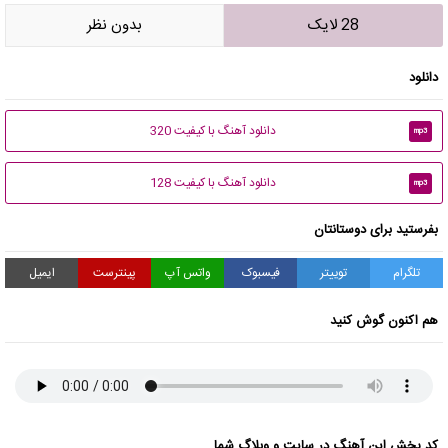
28 لایک
بدون نظر
دانلود
دانلود آهنگ با کیفیت 320
mp3
دانلود آهنگ با کیفیت 128
mp3
بفرستید برای دوستانتان
تلگرام
توییتر
فیسبوک
واتس آپ
پینترست
ایمیل
هم اکنون گوش کنید
کد پخش این آهنگ در سایت و وبلاگ شما