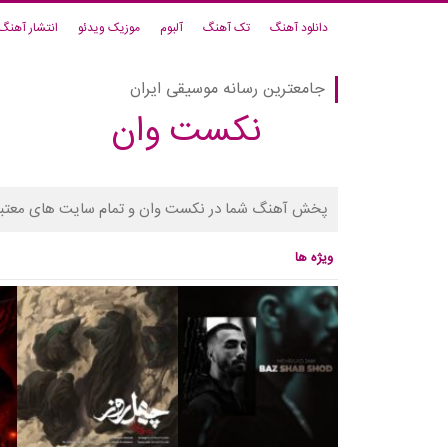
دانلود آهنگ
تک آهنگ
آلبوم
موزیک ویدئو
انتشار آهنگ
جامعترین رسانه موسیقی ایران
نکست وان
پخش آهنگ شما در نکست وان و تمام سایت های معتبر
ویژه ها