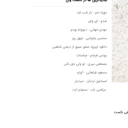
جدیدترین ها در نکست وان
مهراد جم - باز شب شد
شدو - ای وای
مهدی جهانی - دیوونه بودم
محسن چاوشی - چهل روز
دانلود اپیزود عشق عمیق از دیجی شاهین
یونس فرجام - چشمات
مصطفی میری - تو ولی باور نکن
مسعود فراهانی - آواره
اسماعیل ارندان - سردیار
مرتضی باب - ممنونم ازت
از رسانه موسیقی نکست