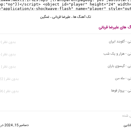
تک آهنگ ها
،
علیرضا قربانی
،
غمگین
گ های علیرضا قربانی
ی - گلوبند ایران
بدون نظر | 220 بازدید
انی - هزار و یک شب
بدون نظر | 886 بازدید
نی - گیسوی باران
بدون نظر | 541 بازدید
نی - ماه من
بدون نظر | 2,022 بازدید
ی - پرواز قوها
بدون نظر | 4,096 بازدید
ابایی
گفت:
دسامبر 15, 2024 در 2:15 ب.ظ