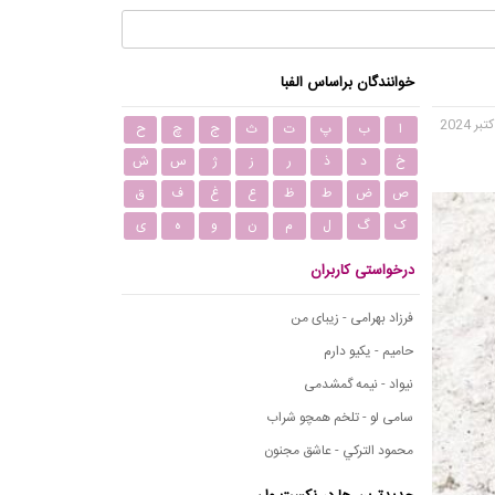
خوانندگان براساس الفبا
ا
ب
پ
ت
ث
ج
چ
ح
خ
د
ذ
ر
ز
ژ
س
ش
ص
ض
ط
ظ
ع
غ
ف
ق
ک
گ
ل
م
ن
و
ه
ی
درخواستی کاربران
فرزاد بهرامی - زیبای من
حامیم - یکیو دارم
نیواد - نیمه گمشدمی
سامی لو - تلخم همچو شراب
محمود التركي - عاشق مجنون