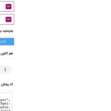
mp3
mp3
بفرستید بر
تلگرام
هم اکنون 
کد پخش ای