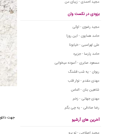
مجید احمدی - زیبای من
بزودی در نکست وان
مجید رضوی - اوکی
حامد همایون - این روزا
علی لهراسبی - خیابونا
حامد پارسا - جزیره
مسعود صابری - آسوده میخوابی
ریوان - یه شب قشنگ
مهدی مقدم - نوار قلب
شاهین بنان - الماس
مهدی جهانی - زخم
رضا صادقی - یه چی بگم
آخرین های آرشیو
مجید اصلاحی - تو برو