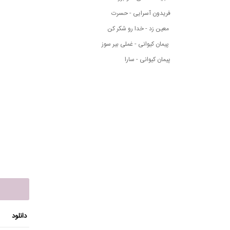
فریدون آسرایی - حسرت
معین زد - خدا رو شکر کن
پیمان کیوانی - غملی بیر سوز
پیمان کیوانی - سارا
دانلود