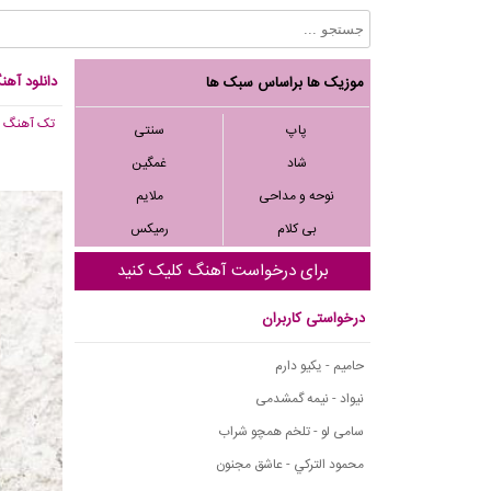
دانلود آهن
موزیک ها براساس سبک ها
تک آهنگ
, 855
پاپ
سنتی
شاد
غمگین
نوحه و مداحی
ملایم
بی کلام
رمیکس
برای درخواست آهنگ کلیک کنید
درخواستی کاربران
حامیم - یکیو دارم
نیواد - نیمه گمشدمی
سامی لو - تلخم همچو شراب
محمود التركي - عاشق مجنون