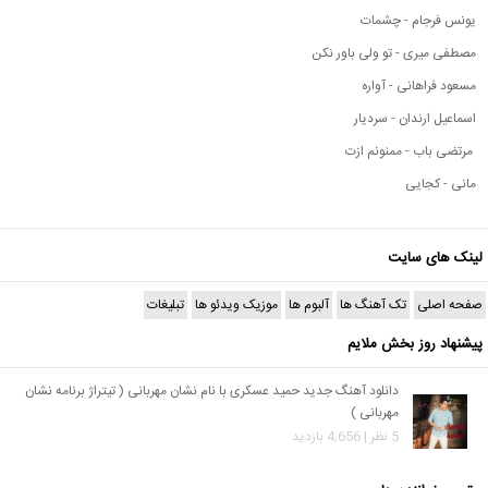
یونس فرجام - چشمات
مصطفی میری - تو ولی باور نکن
مسعود فراهانی - آواره
اسماعیل ارندان - سردیار
مرتضی باب - ممنونم ازت
مانی - کجایی
لینک های سایت
صفحه اصلی
تک آهنگ ها
آلبوم ها
موزیک ویدئو ها
تبلیغات
پیشنهاد روز بخش ملایم
دانلود آهنگ جدید حمید عسکری با نام نشان مهربانی ( تیتراژ برنامه نشان
مهربانی )
5 نظر | 4,656 بازدید