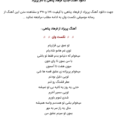
دانلود آهنگ جدید
فرهاد پناهی با نام پریزاد
جهت دانلود آهنگ پریزاد از فرهاد پناهی با کیفیت ۱۲۸ و ۳۲۰ و مشاهده متن این آهنگ از
رسانه موسیقی نکست وان به ادامه مطلب مراجعه نمائید …
آهنگ پریزاد از فرهاد پناهی :
♫ ♫
نکست وان
♫ ♫
تو عمق بی قراریام
توی غم هامو شادیام
میخوام که دنیامو بدم فقط تو باشی
با من بمون تا پای جون
میون هفت تا آسمون
میخوام پریزاده ی عشق قصه ها شی
تویی دلیل بودنم
عطر قشنگ رو تنم
حتی یه روز یه ثانیه بی تو نمیشه
تویی مسیر آخرم
شدی تموم باورم
میخوام بشی تو همدمم واسه همیشه
مثل یه راز سر به مهر
بمون تو سینم عشق من