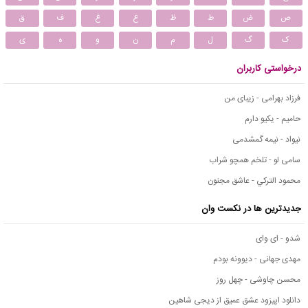
ص
ض
ط
ظ
ع
غ
ف
ق
ک
گ
ل
م
ن
و
ه
ی
درخواستی کاربران
فرزاد بهرامی - زیبای من
حامیم - یکیو دارم
نیواد - نیمه گمشدمی
سامی لو - تلخم همچو شراب
محمود التركي - عاشق مجنون
جدیدترین ها در نکست وان
شدو - ای وای
مهدی جهانی - دیوونه بودم
محسن چاوشی - چهل روز
دانلود اپیزود عشق عمیق از دیجی شاهین