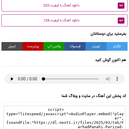
دانلود آهنگ با کیفیت 320
mp3
دانلود آهنگ با کیفیت 128
mp3
بفرستید برای دوستانتان
تلگرام
توییتر
فیسبوک
واتس آپ
پینترست
ایمیل
هم اکنون گوش کنید
کد پخش این آهنگ در سایت و وبلاگ شما