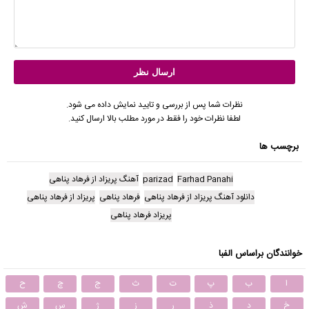
نظرات شما پس از بررسی و تایید نمایش داده می شود.
لطفا نظرات خود را فقط در مورد مطلب بالا ارسال کنید.
برچسب ها
Farhad Panahi
parizad
آهنگ پریزاد از فرهاد پناهی
دانلود آهنگ پریزاد از فرهاد پناهی
فرهاد پناهی
پریزاد از فرهاد پناهی
پریزاد فرهاد پناهی
خوانندگان براساس الفبا
ا
ب
پ
ت
ث
ج
چ
ح
خ
د
ذ
ر
ز
ژ
س
ش