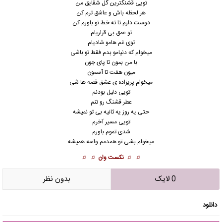
تویی قشنگترین گل شقایق من
هر لحظه باش و عاشق ترم کن
دوست دارم تا ته خط تو باورم کن
تو عمق بی قراریام
توی غم هامو شادیام
میخوام که دنیامو بدم فقط تو باشی
با من بمون تا پای جون
میون هفت تا آسمون
میخوام پریزاده ی عشق قصه ها شی
تویی دلیل بودنم
عطر قشنگ رو تنم
حتی یه روز یه ثانیه بی تو نمیشه
تویی مسیر آخرم
شدی تموم باورم
میخوام بشی تو همدمم واسه همیشه
♫ ♫
نکست وان
♫ ♫
0 لایک
بدون نظر
دانلود