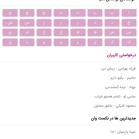
ا
ب
پ
ت
ث
ج
چ
ح
خ
د
ذ
ر
ز
ژ
س
ش
ص
ض
ط
ظ
ع
غ
ف
ق
ک
گ
ل
م
ن
و
ه
ی
درخواستی کاربران
فرزاد بهرامی - زیبای من
حامیم - یکیو دارم
نیواد - نیمه گمشدمی
سامی لو - تلخم همچو شراب
محمود التركي - عاشق مجنون
جدیدترین ها در نکست وان
سینا پارسیان - ادا