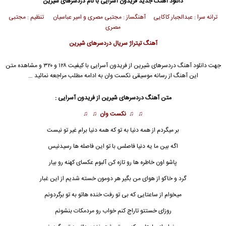
دانلود آهنگ جدید
فریدون آسرایی
با نام دردسرهای شیرین
ترانه سرا : عبدالجبار کاکایی آهنگساز : مجتبی مصری و امیر عباسیان تنظیم : مجتبی
مصری
آهنگ تیتراژ سریال دردسرهای شیرین
جهت دانلود آهنگ دردسرهای شیرین از
فریدون آسرایی
با کیفیت ۱۲۸ و ۳۲۰ و مشاهده متن
این آهنگ از رسانه موسیقی نکست وان به ادامه مطلب مراجعه نمائید …
متن آهنگ
دردسرهای شیرین
از
فریدون آسرایی
:
♫ ♫
نکست وان
♫ ♫
بر میگردم از همه دنیا به تو که همه دنیا برام غیر تو نیست
اگه بین ما یه دنیا فاصلس با تو این فاصله ها رسیدنیس
پاشو اون خاطره ها رو تازه کن آلبوم عکسای کهنه رو بیار
گرد و خاکو از هوای من بگیر هر دومون خسته شدیم از این غبار
میخوام از ساعتایی که بی تو رفت خنده هاتو به تو برگردونم
روزای خستتو تاراج کنم خواب رو مردمکات بنشونم