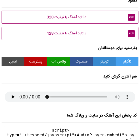
دانلود
دانلود آهنگ با کیفیت 320
mp3
دانلود آهنگ با کیفیت 128
mp3
بفرستید برای دوستانتان
تلگرام
توییتر
فیسبوک
واتس آپ
پینترست
ایمیل
هم اکنون گوش کنید
کد پخش این آهنگ در سایت و وبلاگ شما