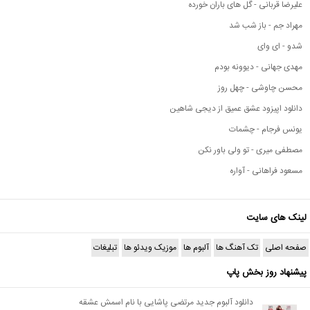
علیرضا قربانی - گل های باران خورده
مهراد جم - باز شب شد
شدو - ای وای
مهدی جهانی - دیوونه بودم
محسن چاوشی - چهل روز
دانلود اپیزود عشق عمیق از دیجی شاهین
یونس فرجام - چشمات
مصطفی میری - تو ولی باور نکن
مسعود فراهانی - آواره
لینک های سایت
صفحه اصلی
تک آهنگ ها
آلبوم ها
موزیک ویدئو ها
تبلیغات
پیشنهاد روز بخش پاپ
دانلود آلبوم جدید مرتضی پاشایی با نام اسمش عشقه