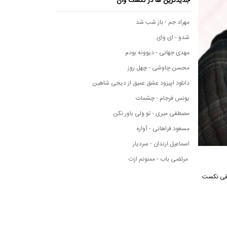
جدیدترین ها در نکست وان
مهراد جم - باز شب شد
شدو - ای وای
مهدی جهانی - دیوونه بودم
محسن چاوشی - چهل روز
دانلود اپیزود عشق عمیق از دیجی شاهین
یونس فرجام - چشمات
مصطفی میری - تو ولی باور نکن
مسعود فراهانی - آواره
اسماعیل ارندان - سردیار
مرتضی باب - ممنونم ازت
یقی نکست