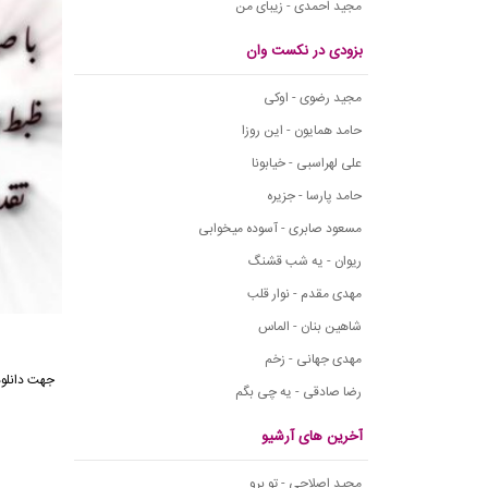
مجید احمدی - زیبای من
بزودی در نکست وان
مجید رضوی - اوکی
حامد همایون - این روزا
علی لهراسبی - خیابونا
حامد پارسا - جزیره
مسعود صابری - آسوده میخوابی
ریوان - یه شب قشنگ
مهدی مقدم - نوار قلب
شاهین بنان - الماس
مهدی جهانی - زخم
جهت
دانلو
رضا صادقی - یه چی بگم
آخرین های آرشیو
مجید اصلاحی - تو برو