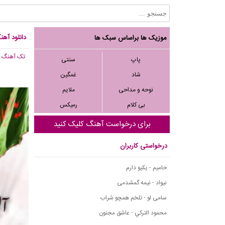
دانلود آهن
موزیک ها براساس سبک ها
تک آهنگ
, 61
پاپ
سنتی
شاد
غمگین
نوحه و مداحی
ملایم
بی کلام
رمیکس
برای درخواست آهنگ کلیک کنید
درخواستی کاربران
حامیم - یکیو دارم
نیواد - نیمه گمشدمی
سامی لو - تلخم همچو شراب
محمود التركي - عاشق مجنون