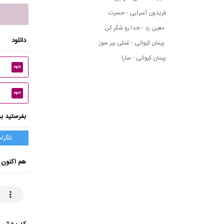
فریدون آسرایی - حسرت
معین زد - خدا رو شکر کن
دانلود
پیمان کیوانی - غملی بیر سوز
پیمان کیوانی - سارا
mp3
mp3
بفرستید بر
تلگرام
هم اکنون 