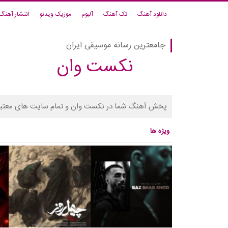
دانلود آهنگ
تک آهنگ
آلبوم
موزیک ویدئو
انتشار آهنگ
جامعترین رسانه موسیقی ایران
نکست وان
پخش آهنگ شما در نکست وان و تمام سایت های معتبر
ویژه ها