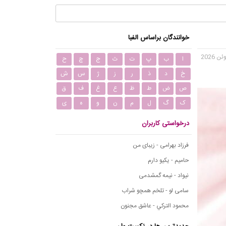
خوانندگان براساس الفبا
ا
ب
پ
ت
ث
ج
چ
ح
خ
د
ذ
ر
ز
ژ
س
ش
ص
ض
ط
ظ
ع
غ
ف
ق
ک
گ
ل
م
ن
و
ه
ی
درخواستی کاربران
فرزاد بهرامی - زیبای من
حامیم - یکیو دارم
نیواد - نیمه گمشدمی
سامی لو - تلخم همچو شراب
محمود التركي - عاشق مجنون