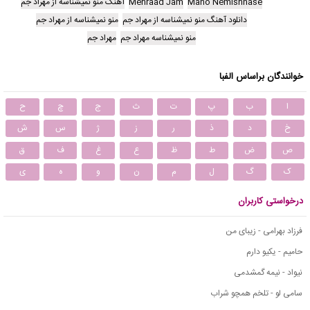
Mano Nemishnase
Mehraad Jam
آهنگ منو نمیشناسه از مهراد جم
دانلود آهنگ منو نمیشناسه از مهراد جم
منو نمیشناسه از مهراد جم
منو نمیشناسه مهراد جم
مهراد جم
خوانندگان براساس الفبا
ا
ب
پ
ت
ث
ج
چ
ح
خ
د
ذ
ر
ز
ژ
س
ش
ص
ض
ط
ظ
ع
غ
ف
ق
ک
گ
ل
م
ن
و
ه
ی
درخواستی کاربران
فرزاد بهرامی - زیبای من
حامیم - یکیو دارم
نیواد - نیمه گمشدمی
سامی لو - تلخم همچو شراب