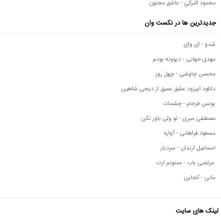
محمود التركي - عاشق مجنون
جدیدترین ها در نکست وان
شدو - ای وای
مهدی جهانی - دیوونه بودم
محسن چاوشی - چهل روز
دانلود اپیزود عشق عمیق از دیجی شاهین
یونس فرجام - چشمات
مصطفی میری - تو ولی باور نکن
مسعود فراهانی - آواره
اسماعیل ارندان - سردیار
مرتضی باب - ممنونم ازت
مانی - کجایی
لینک های سایت