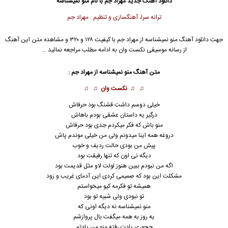
دانلود آهنگ جدید
مهراد جم
با نام منو نمیشناسه
ترانه سرا، آهنگسازی و تنظیم : مهراد جم
جهت دانلود آهنگ منو نمیشناسه از
مهراد جم
با کیفیت ۱۲۸ و ۳۲۰ و مشاهده متن این آهنگ
از رسانه موسیقی نکست وان به ادامه مطلب مراجعه نمائید …
متن آهنگ منو نمیشناسه از
مهراد جم
:
♫ ♫
نکست وان
♫ ♫
خیلی دوسم داشت قشنگ بود حرفاش
درگیر یه داستان عشقی بودم باهاش
منو باش که فکر میکردم جدی بود حرفاش
دروغه همه اینا میدونم ولی من خیلی موندم پاش
پیش من بودی حالت ردیف و خوب
دیگه نی اون که تنها رفیقت بود
اگه من نبودم ببین هنوز لولت لاو مثل قدیمت بود
مشکلت این بود که صمیمی کردی این آدمای غریب و زود
همیشه تو فکرمه کیو میخواستم
تو نبودی ولی شبیه تو بود
منو نمیشناسه نه دیگه اونی که
یه روز به همه میگفت بال پروازشم
چجوری یادت رفته منو من یادتم