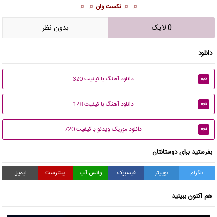
♫ ♫
نکست وان
♫ ♫
0 لایک
بدون نظر
دانلود
دانلود آهنگ با کیفیت 320
mp3
دانلود آهنگ با کیفیت 128
mp3
دانلود موزیک ویدئو با کیفیت 720
mp4
بفرستید برای دوستانتان
تلگرام
توییتر
فیسبوک
واتس آپ
پینترست
ایمیل
هم اکنون ببینید