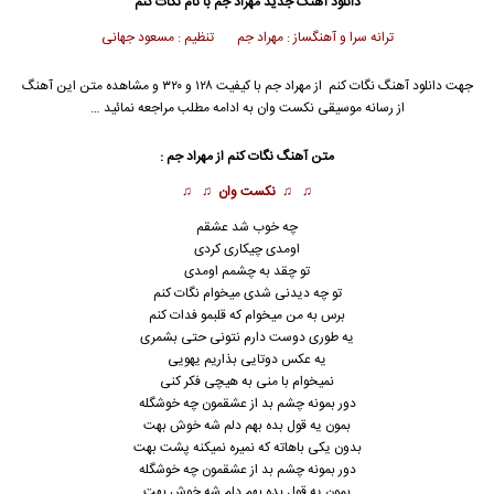
دانلود آهنگ جدید
مهراد جم
با نام نگات کنم
ترانه سرا و آهنگساز : مهراد جم تنظیم : مسعود جهانی
جهت دانلود آهنگ نگات کنم از
مهراد جم
با کیفیت ۱۲۸ و ۳۲۰ و مشاهده متن این آهنگ
از رسانه موسیقی نکست وان به ادامه مطلب مراجعه نمائید …
متن آهنگ نگات کنم از
مهراد جم
:
♫ ♫
نکست وان
♫ ♫
چه خوب شد عشقم
اومدی چیکاری کردی
تو چقد به چشمم اومدی
تو چه دیدنی شدی میخوام نگات کنم
برس به من میخوام که قلبمو فدات کنم
یه طوری دوست دارم نتونی حتی بشمری
یه عکس دوتایی بذاریم یهویی
نمیخوام با منی به هیچی فکر کنی
دور بمونه چشم بد از عشقمون چه خوشگله
بمون یه قول بده بهم دلم شه خوش بهت
بدون یکی باهاته که نمیره نمیکنه پشت بهت
دور بمونه چشم بد از عشقمون چه خوشگله
بمون یه قول بده بهم دلم شه خوش بهت