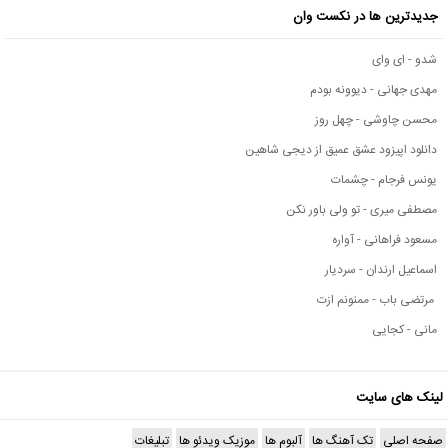
جدیدترین ها در نکست وان
شدو - ای وای
مهدی جهانی - دیوونه بودم
محسن چاوشی - چهل روز
دانلود اپیزود عشق عمیق از دیجی شاهین
یونس فرجام - چشمات
مصطفی میری - تو ولی باور نکن
مسعود فراهانی - آواره
اسماعیل ارندان - سردیار
مرتضی باب - ممنونم ازت
مانی - کجایی
لینک های سایت
صفحه اصلی
تک آهنگ ها
آلبوم ها
موزیک ویدئو ها
تبلیغات