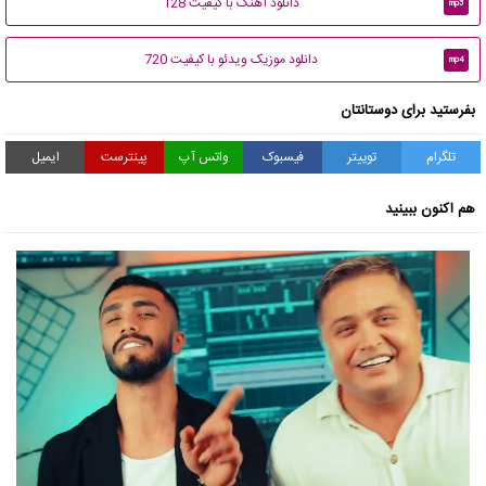
دانلود آهنگ با کیفیت 128
mp3
دانلود موزیک ویدئو با کیفیت 720
mp4
بفرستید برای دوستانتان
تلگرام
توییتر
فیسبوک
واتس آپ
پینترست
ایمیل
هم اکنون ببینید