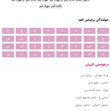
نگات کنم مهراد جم
خوانندگان براساس الفبا
ا
ب
پ
ت
ث
ج
چ
ح
خ
د
ذ
ر
ز
ژ
س
ش
ص
ض
ط
ظ
ع
غ
ف
ق
ک
گ
ل
م
ن
و
ه
ی
درخواستی کاربران
فرزاد بهرامی - زیبای من
حامیم - یکیو دارم
نیواد - نیمه گمشدمی
سامی لو - تلخم همچو شراب
محمود التركي - عاشق مجنون