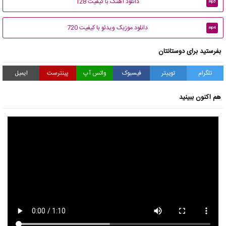
دانلود آهنگ با کیفیت 128
mp3
دانلود موزیک ویدئو با کیفیت 720
mp4
بفرستید برای دوستانتان
تلگرام
توییتر
فیسبوک
واتس آپ
پینترست
ایمیل
هم اکنون ببینید