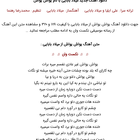
دانلود آهنگ جدید
میلاد بابایی
با نام یواش یواش
ترانه سرا : علی ایلیا و میلاد بابایی آهنگساز : میلاد بابایی تنظیم : محمدرضا رهنما
جهت دانلود آهنگ یواش یواش از
میلاد بابایی
با کیفیت ۱۲۸ و ۳۲۰ و مشاهده متن این آهنگ
از رسانه موسیقی نکست وان به ادامه مطلب مراجعه نمائید …
متن آهنگ یواش یواش از
میلاد بابایی
:
♫ ♫
نکست وان
♫ ♫
یواش یواش غیر عادی نفسم میره برات
چه کارای که بلد بوده چشات حتی آینه خیره میشه تو نگات
یواش یواش دلتو بزن به دریا و بیا
تو نباشی دل ببندم به کیا این یه بارو نبینم نه بگیا
دست دست نکن دوباره زمان از دست میره
تو نگات یه حالی داره واسم نفس گیره
خنده هات جوری دلو برد که واست میمیره
چشم تو کارو در آورد دلم بی تقصیره
دست دست نکن دوباره زمان از دست میره
تو نگات یه حالی داره واسم نفس گیره
خنده هات جوری دلو برد که واست میمیره
چشم تو کارو در آورد دلم بی تقصیره
دست من نیست تا وقتی دوری ازم حالم همینه