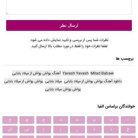
نظرات شما پس از بررسی و تایید نمایش داده می شود.
لطفا نظرات خود را فقط در مورد مطلب بالا ارسال کنید.
برچسب ها
Milad Babaei
Yavash Yavash
آهنگ یواش یواش از میلاد بابایی
دانلود آهنگ یواش یواش از میلاد بابایی
میلاد بابایی
یواش یواش از میلاد بابایی
یواش یواش میلاد بابایی
خوانندگان براساس الفبا
ا
ب
پ
ت
ث
ج
چ
ح
خ
د
ذ
ر
ز
ژ
س
ش