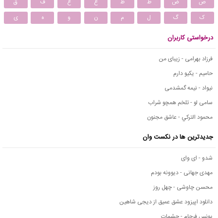
ص
ض
ط
ظ
ع
غ
ف
ق
ک
گ
ل
م
ن
و
ه
ی
درخواستی کاربران
فرزاد بهرامی - زیبای من
حامیم - یکیو دارم
نیواد - نیمه گمشدمی
سامی لو - تلخم همچو شراب
محمود التركي - عاشق مجنون
جدیدترین ها در نکست وان
شدو - ای وای
مهدی جهانی - دیوونه بودم
محسن چاوشی - چهل روز
دانلود اپیزود عشق عمیق از دیجی شاهین
یونس فرجام - چشمات