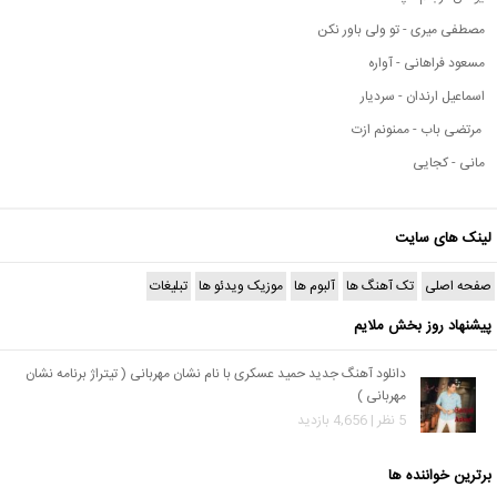
مصطفی میری - تو ولی باور نکن
مسعود فراهانی - آواره
اسماعیل ارندان - سردیار
مرتضی باب - ممنونم ازت
مانی - کجایی
لینک های سایت
صفحه اصلی
تک آهنگ ها
آلبوم ها
موزیک ویدئو ها
تبلیغات
پیشنهاد روز بخش ملایم
دانلود آهنگ جدید حمید عسکری با نام نشان مهربانی ( تیتراژ برنامه نشان
مهربانی )
5 نظر | 4,656 بازدید
برترین خواننده ها