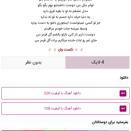
توام مثل من دوست داشتنتو بهم بگو بگو
مدل عشقم به تو با بقیه فرق داره
یه دنیا حرف داره حسم به تو ته نداره
جز تو کسی نمیتونست اینجوری دلمو به دست بیاره
وسط سینمه جات خودم مراقبتم
دوست دارم ناز کنی نازتو بکشم گل قرمز من
جای غم رو لبات خنده میکارم برات گل قرمز من
♫ ♫
نکست وان
♫ ♫
4 لایک
بدون نظر
دانلود
دانلود آهنگ با کیفیت 320
mp3
دانلود آهنگ با کیفیت 128
mp3
بفرستید برای دوستانتان