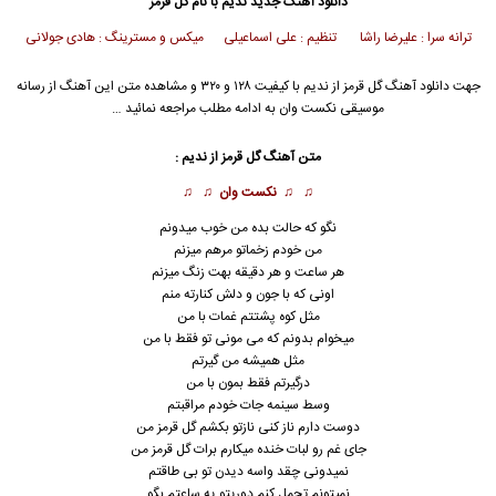
دانلود آهنگ جدید
ندیم
با نام گل قرمز
ترانه سرا : علیرضا راشا تنظیم : علی اسماعیلی میکس و مسترینگ : هادی جولانی
جهت دانلود آهنگ گل قرمز از
ندیم
با کیفیت ۱۲۸ و ۳۲۰ و مشاهده متن این آهنگ از رسانه
موسیقی نکست وان به ادامه مطلب مراجعه نمائید …
متن آهنگ گل قرمز از
ندیم
:
♫ ♫
نکست وان
♫ ♫
نگو که حالت بده من خوب میدونم
من خودم زخماتو مرهم میزنم
هر ساعت و هر دقیقه بهت زنگ میزنم
اونی که با جون و دلش کنارته منم
مثل کوه پشتتم غمات با من
میخوام بدونم که می مونی تو فقط با من
مثل همیشه من گیرتم
درگیرتم فقط بمون با من
وسط سینمه جات خودم مراقبتم
دوست دارم ناز کنی نازتو بکشم گل قرمز من
جای غم رو لبات خنده میکارم برات گل قرمز من
نمیدونی چقد واسه دیدن تو بی طاقتم
نمیتونم تحمل کنم دوریتو یه ساعتم بگو