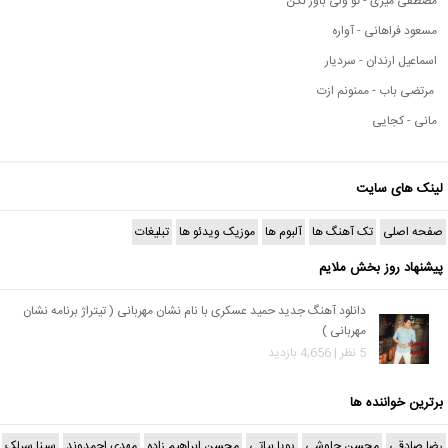
مصطفی میری - تو ولی باور نکن
مسعود فراهانی - آواره
اسماعیل ارندان - سردیار
مرتضی باب - ممنونم ازت
مانی - کجایی
لینک های سایت
صفحه اصلی
تک آهنگ ها
آلبوم ها
موزیک ویدئو ها
تبلیغات
پیشنهاد روز بخش ملایم
دانلود آهنگ جدید حمید عسکری با نام نشان مهربانی ( تیتراژ برنامه نشان
مهربانی )
5 نظر | 4,656 بازدید
برترین خواننده ها
رضا صادقی
محسن چاوشی
پویا بیاتی
محسن ابراهیم زاده
مهدی احمدوند
سینا سرلک