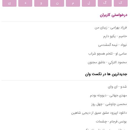
ک
گ
ل
م
ن
و
ه
ی
درخواستی کاربران
فرزاد بهرامی - زیبای من
حامیم - یکیو دارم
نیواد - نیمه گمشدمی
سامی لو - تلخم همچو شراب
محمود التركي - عاشق مجنون
جدیدترین ها در نکست وان
شدو - ای وای
مهدی جهانی - دیوونه بودم
محسن چاوشی - چهل روز
دانلود اپیزود عشق عمیق از دیجی شاهین
یونس فرجام - چشمات