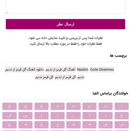
نظرات شما پس از بررسی و تایید نمایش داده می شود.
لطفا نظرات خود را فقط در مورد مطلب بالا ارسال کنید.
برچسب ها
Gole Ghermez
Nadim
آهنگ گل قرمز از ندیم
دانلود آهنگ گل قرمز از ندیم
ندیم
گل قرمز از ندیم
گل قرمز ندیم
خوانندگان براساس الفبا
ا
ب
پ
ت
ث
ج
چ
ح
خ
د
ذ
ر
ز
ژ
س
ش
ص
ض
ط
ظ
ع
غ
ف
ق