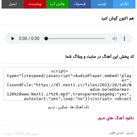
تلگرام
توییتر
فیسبوک
واتس آپ
پینترست
ایمیل
هم اکنون گوش کنید
کد پخش این آهنگ در سایت و وبلاگ شما
تک آهنگ ها
،
غمگین
،
ندیم
دانلود آهنگ های ندیم
ندیم - شدی قلبم
بدون نظر | 1,070 بازدید