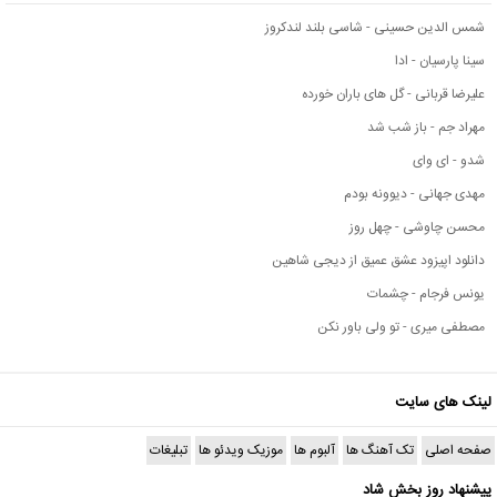
شمس الدین حسینی - شاسی بلند لندکروز
سینا پارسیان - ادا
علیرضا قربانی - گل های باران خورده
مهراد جم - باز شب شد
شدو - ای وای
مهدی جهانی - دیوونه بودم
محسن چاوشی - چهل روز
دانلود اپیزود عشق عمیق از دیجی شاهین
یونس فرجام - چشمات
مصطفی میری - تو ولی باور نکن
لینک های سایت
صفحه اصلی
تک آهنگ ها
آلبوم ها
موزیک ویدئو ها
تبلیغات
پیشنهاد روز بخش شاد