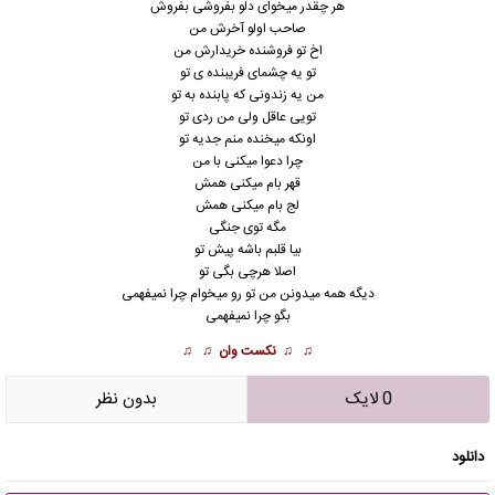
هر چقدر میخوای دلو بفروشی بفروش
صاحب اولو آخرش من
اخ تو فروشنده خریدارش من
تو یه چشمای فریبنده ی تو
من یه زندونی که پابنده به تو
تویی عاقل ولی من ردی تو
اونکه میخنده منم جدیه تو
چرا دعوا میکنی با من
قهر بام میکنی همش
لج بام میکنی همش
مگه توی جنگی
بیا قلبم باشه پیش تو
اصلا هرچی بگی تو
دیگه همه میدونن من تو رو میخوام چرا نمیفهمی
بگو چرا نمیفهمی
♫ ♫
نکست وان
♫ ♫
0 لایک
بدون نظر
دانلود