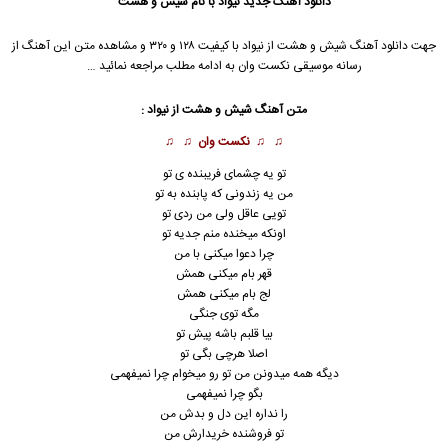
دانلود آهنگ جدید
نیواد با نام شیش و هشت
جهت دانلود آهنگ شیش و هشت از نیواد با کیفیت ۱۲۸ و ۳۲۰ و مشاهده متن این آهنگ از
رسانه موسیقی نکست وان به ادامه مطلب مراجعه نمائید …
متن آهنگ شیش و هشت از نیواد :
♫ ♫
نکست وان
♫ ♫
تو یه چشمای فریبنده ی تو
من یه زندونی که پابنده به تو
تویی عاقل ولی من ردی تو
اونکه میخنده منم جدیه تو
چرا دعوا میکنی با من
قهر بام میکنی همش
لج بام میکنی همش
مگه توی جنگی
بیا قلبم باشه پیش تو
اصلا هرچی بگی تو
دیگه همه میدونن من تو رو میخوام چرا نمیفهمی
بگو چرا نمیفهمی
را نداره این دل و بدش من
تو فروشنده خریدارش من