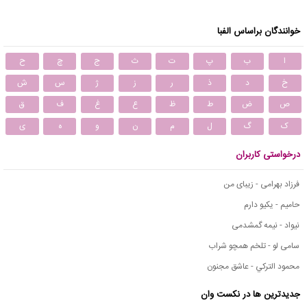
خوانندگان براساس الفبا
ا
ب
پ
ت
ث
ج
چ
ح
خ
د
ذ
ر
ز
ژ
س
ش
ص
ض
ط
ظ
ع
غ
ف
ق
ک
گ
ل
م
ن
و
ه
ی
درخواستی کاربران
فرزاد بهرامی - زیبای من
حامیم - یکیو دارم
نیواد - نیمه گمشدمی
سامی لو - تلخم همچو شراب
محمود التركي - عاشق مجنون
جدیدترین ها در نکست وان