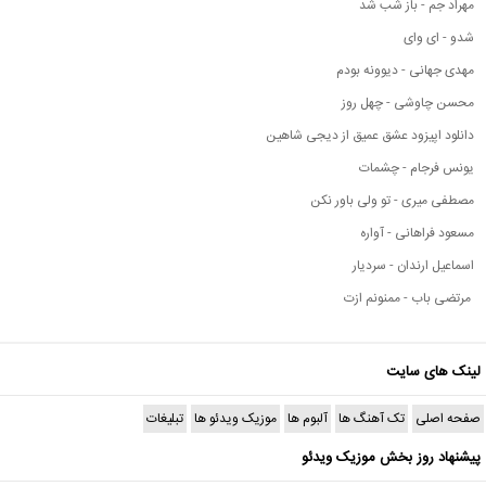
مهراد جم - باز شب شد
شدو - ای وای
مهدی جهانی - دیوونه بودم
محسن چاوشی - چهل روز
دانلود اپیزود عشق عمیق از دیجی شاهین
یونس فرجام - چشمات
مصطفی میری - تو ولی باور نکن
مسعود فراهانی - آواره
اسماعیل ارندان - سردیار
مرتضی باب - ممنونم ازت
لینک های سایت
صفحه اصلی
تک آهنگ ها
آلبوم ها
موزیک ویدئو ها
تبلیغات
پیشنهاد روز بخش موزیک ویدئو