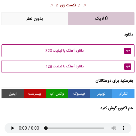
♫ ♫
نکست وان
♫ ♫
0 لایک
بدون نظر
دانلود
دانلود آهنگ با کیفیت 320
mp3
دانلود آهنگ با کیفیت 128
mp3
بفرستید برای دوستانتان
تلگرام
توییتر
فیسبوک
واتس آپ
پینترست
ایمیل
هم اکنون گوش کنید