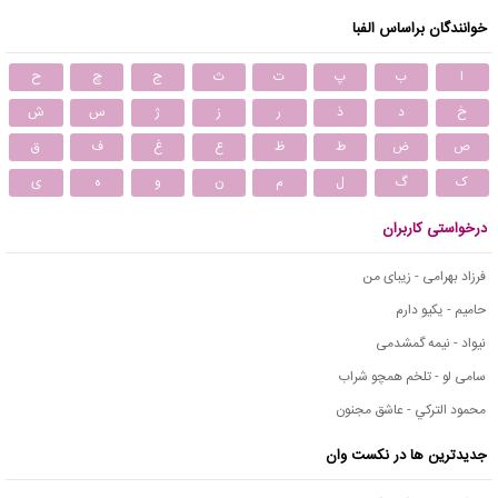
خوانندگان براساس الفبا
ا
ب
پ
ت
ث
ج
چ
ح
خ
د
ذ
ر
ز
ژ
س
ش
ص
ض
ط
ظ
ع
غ
ف
ق
ک
گ
ل
م
ن
و
ه
ی
درخواستی کاربران
فرزاد بهرامی - زیبای من
حامیم - یکیو دارم
نیواد - نیمه گمشدمی
سامی لو - تلخم همچو شراب
محمود التركي - عاشق مجنون
جدیدترین ها در نکست وان