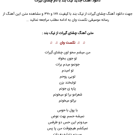
دانلود آهنگ جدید
نیک بند با نام چشای گیرات
جهت دانلود آهنگ چشای گیرات از نیک بند با کیفیت ۱۲۸ و ۳۲۰ و مشاهده متن این آهنگ از
رسانه موسیقی نکست وان به ادامه مطلب مراجعه نمائید …
متن آهنگ چشای گیرات از نیک بند :
♫ ♫
نکست وان
♫ ♫
من میشم محو اون چشای گیرات
تو جون بخواه
جونمو میدم برات
تو امیدم
تویی روحم
تولبخند بزن
پاره ی جونم
شعرامو برا تو میخونم
براتو میخونم
با پول با حوس
نمیشه حسم بهت عوض
میدونم این حس دو طرفس
نمیکشم هیچوقت من پا پس
میریزم دنیارو به پات