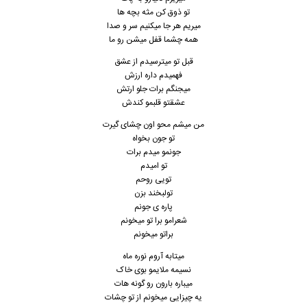
تو ذوق کن مثه بچه ها
میریم هر جا میکنیم سر و صدا
همه چشما قفل میشن رو ما
قبل تو میترسیدم از عشق
فهمیدم داره ارزش
میجنگم برات جلو ارتش
عشقتو قلبمو کندش
من میشم محو اون چشای گیرت
تو جون بخواه
جونمو میدم برات
تو امیدم
تویی روحم
تولبخند بزن
پاره ی جونم
شعرامو برا تو میخونم
براتو میخونم
میتابه آروم نوره ماه
نسیمه ملایمو بوی خاک
میباره بارون رو گونه هات
یه چیزایی میخونم از تو چشات