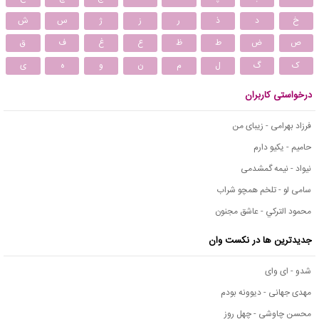
خ
د
ذ
ر
ز
ژ
س
ش
ص
ض
ط
ظ
ع
غ
ف
ق
ک
گ
ل
م
ن
و
ه
ی
درخواستی کاربران
فرزاد بهرامی - زیبای من
حامیم - یکیو دارم
نیواد - نیمه گمشدمی
سامی لو - تلخم همچو شراب
محمود التركي - عاشق مجنون
جدیدترین ها در نکست وان
شدو - ای وای
مهدی جهانی - دیوونه بودم
محسن چاوشی - چهل روز