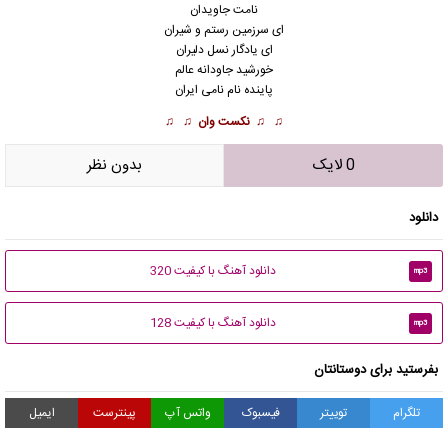
نامت جاویدان
ای سرزمین رستم و شیران
ای یادگار نسل دلیران
خورشید جاودانه عالم
پاینده نام نامی ایران
♫ ♫
نکست وان
♫ ♫
0 لایک
بدون نظر
دانلود
دانلود آهنگ با کیفیت 320
mp3
دانلود آهنگ با کیفیت 128
mp3
بفرستید برای دوستانتان
تلگرام
توییتر
فیسبوک
واتس آپ
پینترست
ایمیل