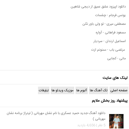
دانلود اپیزود عشق عمیق از دیجی شاهین
یونس فرجام - چشمات
مصطفی میری - تو ولی باور نکن
مسعود فراهانی - آواره
اسماعیل ارندان - سردیار
مرتضی باب - ممنونم ازت
مانی - کجایی
لینک های سایت
صفحه اصلی
تک آهنگ ها
آلبوم ها
موزیک ویدئو ها
تبلیغات
پیشنهاد روز بخش ملایم
دانلود آهنگ جدید حمید عسکری با نام نشان مهربانی ( تیتراژ برنامه نشان
مهربانی )
5 نظر | 4,656 بازدید