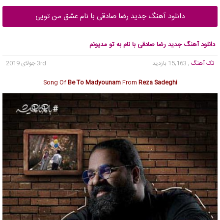
دانلود آهنگ جدید رضا صادقی با نام عشق من تویی
دانلود آهنگ جدید رضا صادقی با نام به تو مدیونم
تک آهنگ
, 15,163 بازدید
3rd جولای 2019
Song Of
Be To Madyounam
From
Reza Sadeghi