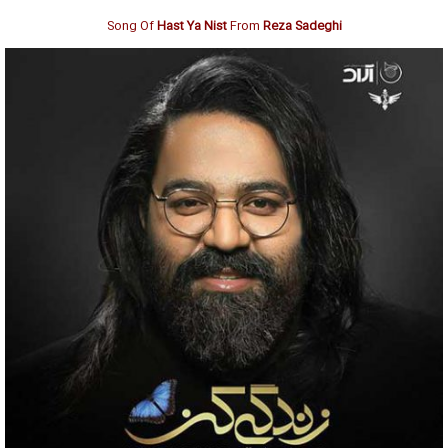
Song Of
Hast Ya Nist
From
Reza Sadeghi