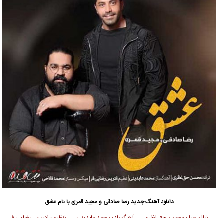
دانلود آهنگ جدید
رضا صادقی
و مجید قمری با نام عشق
ترانه سرا : محسن حق نظری آهنگساز : محمد عابدینی تنظیم : ادریس رضایی فر