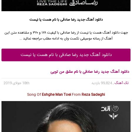
دانلود آهنگ جدید
رضا صادقی
با نام هست یا نیست
جهت دانلود آهنگ هست یا نیست از
رضا صادقی
با کیفیت ۱۲۸ و ۳۲۰ و مشاهده متن این
آهنگ از رسانه موسیقی نکست وان به ادامه مطلب مراجعه نمائید …
دانلود آهنگ جدید رضا صادقی با نام هست یا نیست
دانلود آهنگ جدید رضا صادقی با نام عشق من تویی
تک آهنگ
, 99,824 بازدید
18th جولای 2019
Song Of
Eshghe Man Toei
From
Reza Sadeghi