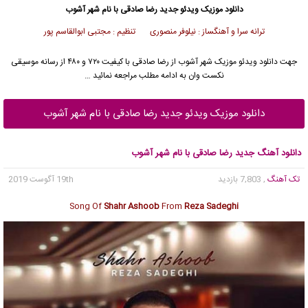
دانلود موزیک ویدئو
جدید
رضا صادقی
با نام شهر آشوب
ترانه سرا و آهنگساز : نیلوفر منصوری تنظیم : مجتبی ابوالقاسم پور
جهت دانلود
ویدئو موزیک
شهر آشوب از
رضا صادقی
با کیفیت ۷۲۰ و ۴۸۰ از رسانه موسیقی
نکست وان به ادامه مطلب مراجعه نمائید …
دانلود موزیک ویدئو جدید رضا صادقی با نام شهر آشوب
دانلود آهنگ جدید رضا صادقی با نام شهر آشوب
تک آهنگ
, 7,803 بازدید
19th آگوست 2019
Song Of
Shahr Ashoob
From
Reza Sadeghi