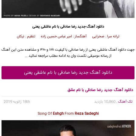
دانلود آهنگ جدید
رضا صادقی
با نام عاشقی یعنی
ترانه سرا : صحرایی آهنگساز : امیر عباس حسین زاده تنظیم : نیکان
جهت دانلود آهنگ عاشقی یعنی از
رضا صادقی
با کیفیت ۱۲۸ و ۳۲۰ و مشاهده متن این آهنگ
از رسانه موسیقی نکست وان به ادامه مطلب مراجعه نمائید …
دانلود آهنگ جدید رضا صادقی با نام عاشقی یعنی
دانلود آهنگ جدید رضا صادقی با نام عشق
تک آهنگ
, 10,860 بازدید
18th ژانویه 2019
Song Of
Eshgh
From
Reza Sadeghi