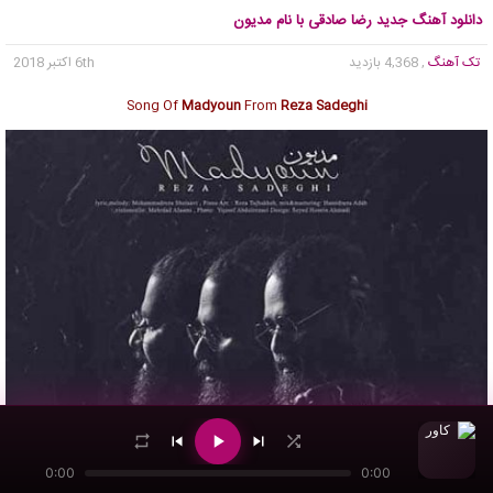
دانلود آهنگ جدید رضا صادقی با نام مدیون
تک آهنگ
, 4,368 بازدید
6th اکتبر 2018
Song Of
Madyoun
From
Reza Sadeghi
0:00
0:00