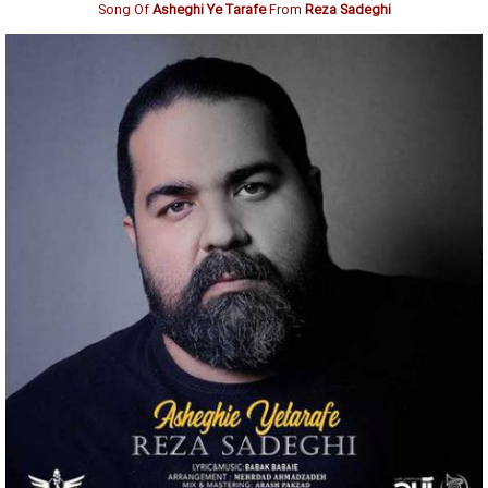
Song Of
Asheghi Ye Tarafe
From
Reza Sadeghi