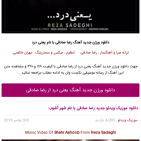
دانلود ورژن جدید
آهنگ
رضا صادقی
با نام یعنی درد
ترانه سرا و آهنگساز : رضا صادقی تنظیم ، میکس و مسترینگ : مهران خالصی
جهت دانلود ورژن جدید آهنگ یعنی درد از
رضا صادقی
با کیفیت ۱۲۸ و ۳۲۰ و مشاهده متن
این آهنگ از رسانه موسیقی نکست وان به ادامه مطلب مراجعه نمائید …
دانلود ورژن جدید آهنگ یعنی درد از رضا صادقی
دانلود موزیک ویدئو جدید رضا صادقی با نام شهر آشوب
موزیک ویدئو
, 4,095 بازدید
3rd نوامبر 2019
Music Video Of
Shahr Ashoob
From
Reza Sadeghi