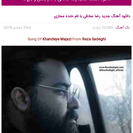
دانلود آهنگ جدید رضا صادقی با نام خنده مجازی
تک آهنگ
, 10,459 بازدید
23rd دسامبر 2018
Song Of
Khandeye Majazi
From
Reza Sadeghi