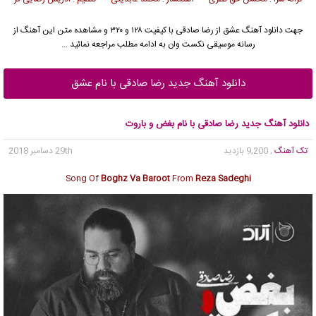
جهت دانلود آهنگ عشق از
رضا صادقی
با کیفیت ۱۲۸ و ۳۲۰ و مشاهده متن این آهنگ از
رسانه موسیقی نکست وان به ادامه مطلب مراجعه نمائید …
دانلود آهنگ جدید رضا صادقی با نام عشق
دانلود آهنگ جدید رضا صادقی با نام بغض و باروت
تک آهنگ
, 9,200 بازدید
29th دسامبر 2018
Song Of
Boghz Va Baroot
From
Reza Sadeghi