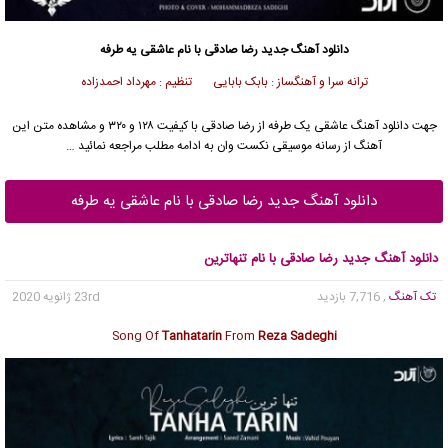
دانلود آهنگ جدید
رضا صادقی
با نام عاشقی یه طرفه
ترانه سرا و آهنگساز : بابک بابایی تنظیم : مهرداد احمدزاده
جهت دانلود آهنگ عاشقی یک طرفه از
رضا صادقی
با کیفیت ۱۲۸ و ۳۲۰ و مشاهده متن این
آهنگ از رسانه موسیقی نکست وان به ادامه مطلب مراجعه نمائید …
دانلود آهنگ جدید رضا صادقی با نام عاشقی یه طرفه
دانلود آهنگ جدید رضا صادقی با نام تنهاترین
تک آهنگ
, 7,716 بازدید
23rd ژانویه 2020
Song Of
Tanhatarin
From
Reza Sadeghi