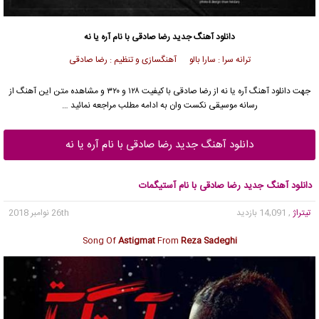
دانلود آهنگ جدید
رضا صادقی
با نام آره یا نه
ترانه سرا : سارا بالو آهنگسازی و تنظیم : رضا صادقی
جهت دانلود آهنگ آره یا نه از
رضا صادقی
با کیفیت ۱۲۸ و ۳۲۰ و مشاهده متن این آهنگ از
رسانه موسیقی نکست وان به ادامه مطلب مراجعه نمائید …
دانلود آهنگ جدید رضا صادقی با نام آره یا نه
دانلود آهنگ جدید رضا صادقی با نام آستیگمات
تیتراژ
, 14,091 بازدید
26th نوامبر 2018
Song Of
Astigmat
From
Reza Sadeghi