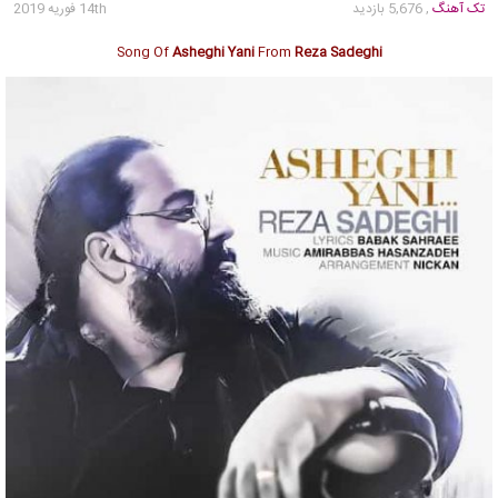
تک آهنگ
, 5,676 بازدید
14th فوریه 2019
Song Of
Asheghi Yani
From
Reza Sadeghi