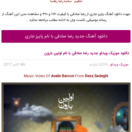
تنظیم : محمدرضا رهنما
جهت دانلود آهنگ پاییز جاری از
رضا صادقی
با کیفیت ۱۲۸ و ۳۲۰ و مشاهده متن این آهنگ از
رسانه موسیقی نکست وان به ادامه مطلب مراجعه نمائید …
دانلود آهنگ جدید رضا صادقی با نام پاییز جاری
دانلود موزیک ویدئو جدید رضا صادقی با نام اولین بارون
موزیک ویدئو
, 2,014 بازدید
9th اکتبر 2017
Music Video Of
Avalin Baroon
From
Reza Sadeghi