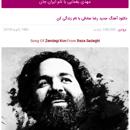
مهدی یغمایی با نام ایران جان
دانلود آهنگ جدید رضا صادقی با نام زندگی کن
بزودی
, 108,530 بازدید
18th ژانویه 2018
Song Of
Zendegi Kon
From
Reza Sadeghi