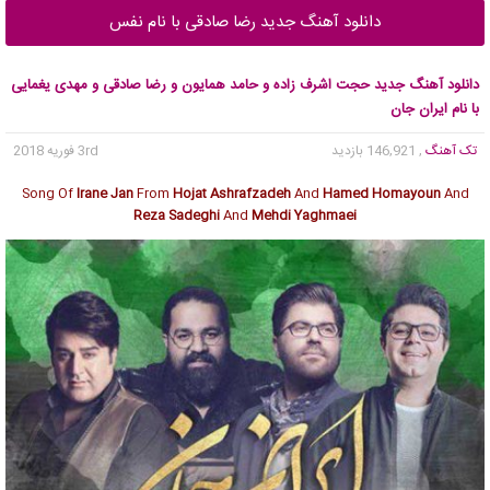
دانلود آهنگ جدید رضا صادقی با نام نفس
دانلود آهنگ جدید حجت اشرف زاده و حامد همایون و رضا صادقی و مهدی یغمایی
با نام ایران جان
تک آهنگ
, 146,921 بازدید
3rd فوریه 2018
Song Of
Irane Jan
From
Hojat Ashrafzadeh
And
Hamed Homayoun
And
Reza Sadeghi
And
Mehdi Yaghmaei