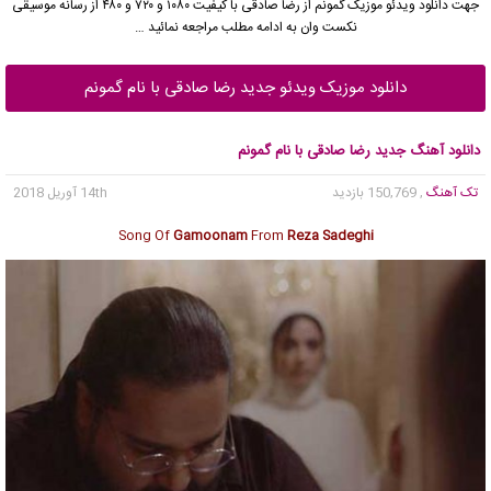
جهت دانلود
ویدئو موزیک
گمونم از
رضا صادقی
با کیفیت ۱۰۸۰ و ۷۲۰ و ۴۸۰ از رسانه موسیقی
نکست وان به ادامه مطلب مراجعه نمائید …
دانلود موزیک ویدئو جدید رضا صادقی با نام گمونم
دانلود آهنگ جدید رضا صادقی با نام گمونم
تک آهنگ
, 150,769 بازدید
14th آوریل 2018
Song Of
Gamoonam
From
Reza Sadeghi