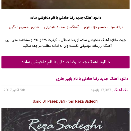
دانلود آهنگ جدید
رضا صادقی
با نام دلخوشی ساده
ترانه سرا : محسن حق نظری آهنگساز : محمد عابدینی تنظیم : حسین غمگین
جهت دانلود آهنگ دلخوشی ساده از
رضا صادقی
با کیفیت ۱۲۸ و ۳۲۰ و مشاهده متن این
آهنگ از رسانه موسیقی نکست وان به ادامه مطلب مراجعه نمائید …
دانلود آهنگ جدید رضا صادقی با نام دلخوشی ساده
دانلود آهنگ جدید رضا صادقی با نام پاییز جاری
تک آهنگ
, 17,357 بازدید
9th اکتبر 2017
Song Of
Paeez Jari
From
Reza Sadeghi