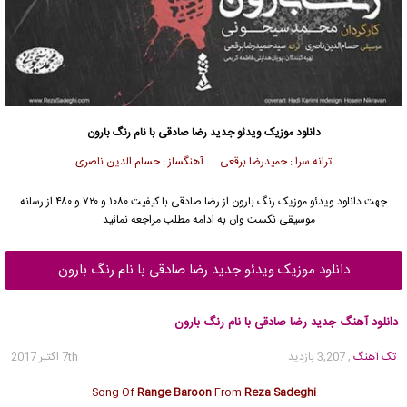
دانلود موزیک ویدئو
جدید
رضا صادقی
با نام رنگ بارون
ترانه سرا : حمیدرضا برقعی آهنگساز : حسام الدین ناصری
جهت دانلود
ویدئو موزیک
رنگ بارون از
رضا صادقی
با کیفیت ۱۰۸۰ و ۷۲۰ و ۴۸۰ از رسانه
موسیقی نکست وان به ادامه مطلب مراجعه نمائید …
دانلود موزیک ویدئو جدید رضا صادقی با نام رنگ بارون
دانلود آهنگ جدید رضا صادقی با نام رنگ بارون
تک آهنگ
, 3,207 بازدید
7th اکتبر 2017
Song Of
Range Baroon
From
Reza Sadeghi