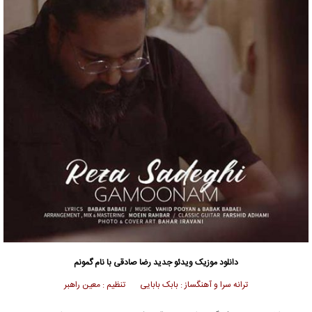
دانلود موزیک ویدئو
جدید
رضا صادقی
با نام گمونم
ترانه سرا و آهنگساز : بابک بابایی تنظیم : معین راهبر