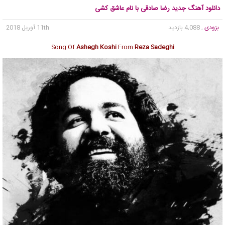
دانلود آهنگ جدید رضا صادقی با نام عاشق کشی
بزودی
, 4,088 بازدید
11th آوریل 2018
Song Of
Ashegh Koshi
From
Reza Sadeghi