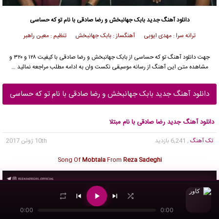
دانلود آهنگ جدید
بابک جهانبخش
و رضا صادقی با نام تو که حساسی
ترانه سرا : مهدی ایوبی آهنگساز : بابک جهانبخش تنظیم : معین راهبر
جهت دانلود آهنگ تو که حساسی از
بابک جهانبخش
و
رضا صادقی
با کیفیت ۱۲۸ و ۳۲۰ و
مشاهده متن این آهنگ از رسانه موسیقی نکست وان به ادامه مطلب مراجعه نمائید …
دانلود آهنگ جدید بابک جهانبخش و رضا صادقی با نام تو که حساسی
دانلود آهنگ جدید رضا صادقی با نام مبتلا
تک آهنگ
, 6,241 بازدید
10th ژوئن 2017
Song Of
Mobtala
From
Reza Sadeghi
0:00
0:00