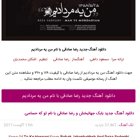
دانلود آهنگ جدید
رضا صادقی
با نام من یه مردادیم
ترانه سرا : مسعود داهی آهنگساز : رضا صادقی تنظیم : اشکان محمدیان
جهت دانلود آهنگ من یه مردادیم از
رضا صادقی
با کیفیت ۱۲۸ و ۳۲۰ و مشاهده متن این
آهنگ از رسانه موسیقی نکست وان به ادامه مطلب مراجعه نمائید …
دانلود آهنگ جدید رضا صادقی با نام من یه مردادیم
دانلود آهنگ جدید بابک جهانبخش و رضا صادقی با نام تو که حساسی
تک آهنگ
, 37,467 بازدید
11th آگوست 2017
Song Of
To Ke Hassasi
From
Babak Jahanbakhsh And Reza Sadeghi