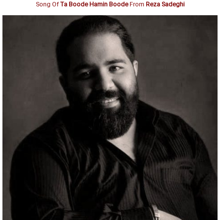
Song Of
Ta Boode Hamin Boode
From
Reza Sadeghi