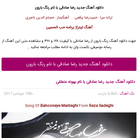
دانلود آهنگ جدید
رضا صادقی
با نام رنگ بارون
ترانه سرا : حمیدرضا برقعی آهنگساز : حسام الدین ناصری
آهنگ تیتراژ برنامه حب الحسین
جهت دانلود آهنگ رنگ بارون از
رضا صادقی
با کیفیت ۱۲۸ و ۳۲۰ و مشاهده متن این آهنگ از
رسانه موسیقی نکست وان به ادامه مطلب مراجعه نمائید …
دانلود آهنگ جدید رضا صادقی با نام رنگ بارون
دانلود آهنگ جدید رضا صادقی با نام بهونه منطقی
تک آهنگ
, 9,465 بازدید
19th سپتامبر 2017
Song Of
Bahooneye Manteghi
From
Reza Sadeghi