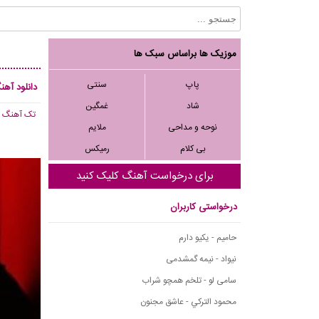
موزیک ها براساس سبک ها
پاپ
سنتی
دانلود آهن
شاد
غمگین
تک آهنگ
, 378
نوحه و مداحی
ملایم
بی کلام
رمیکس
برای درخواست آهنگ کلیک کنید
درخواستی کاربران
حامیم - یکیو دارم
نیواد - نیمه گمشدمی
سامی لو - تلخم همچو شراب
محمود التركي - عاشق مجنون