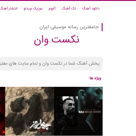
دانلود آهنگ
تک آهنگ
آلبوم
موزیک ویدئو
انتشار آهنگ
جامعترین رسانه موسیقی ایران
نکست وان
پخش آهنگ شما در نکست وان و تمام سایت های معتبر
ویژه ها