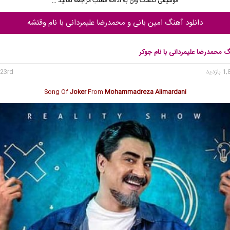
موسیقی نکست وان
به ادامه مطلب مراجعه نمائید …
دانلود آهنگ امین بانی و محمدرضا علیمردانی با نام وقتشه
گ محمدرضا علیمردانی با نام جوکر
23rd می 2022
Song Of
Joker
From
Mohammadreza Alimardani