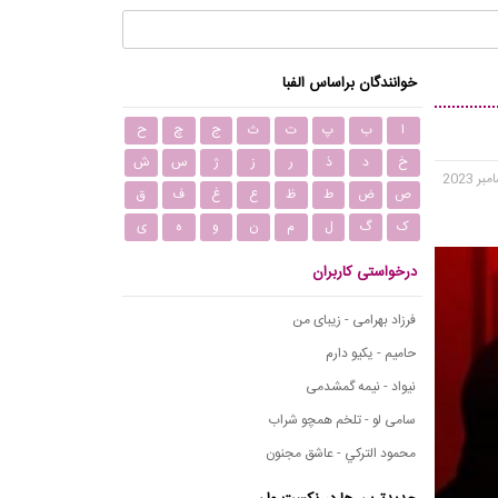
خوانندگان براساس الفبا
ا
ب
پ
ت
ث
ج
چ
ح
خ
د
ذ
ر
ز
ژ
س
ش
ص
ض
ط
ظ
ع
غ
ف
ق
ک
گ
ل
م
ن
و
ه
ی
درخواستی کاربران
فرزاد بهرامی - زیبای من
حامیم - یکیو دارم
نیواد - نیمه گمشدمی
سامی لو - تلخم همچو شراب
محمود التركي - عاشق مجنون