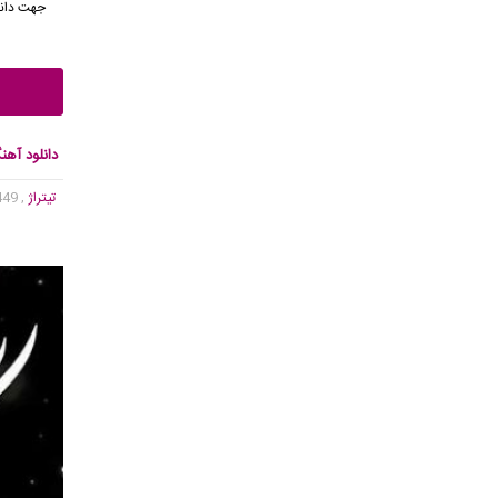
جهت دانل
دانلود آهن
تیتراژ
, 4,449 بازدید