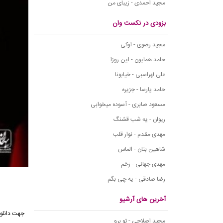
مجید احمدی - زیبای من
بزودی در نکست وان
مجید رضوی - اوکی
حامد همایون - این روزا
علی لهراسبی - خیابونا
حامد پارسا - جزیره
مسعود صابری - آسوده میخوابی
ریوان - یه شب قشنگ
مهدی مقدم - نوار قلب
شاهین بنان - الماس
مهدی جهانی - زخم
رضا صادقی - یه چی بگم
آخرین های آرشیو
جهت
دانل
مجید اصلاحی - تو برو