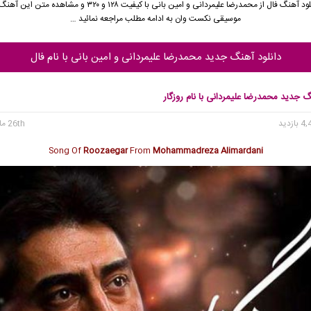
ود آهنگ فال از
محمدرضا علیمردانی
و
امین بانی
با کیفیت ۱۲۸ و ۳۲۰ و مشاهده متن این آ
موسیقی نکست وان به ادامه مطلب مراجعه نمائید …
دانلود آهنگ جدید محمدرضا علیمردانی و امین بانی با نام فال
گ جدید محمدرضا علیمردانی با نام روزگار
26th مارس 2020
Song Of
Roozaegar
From
Mohammadreza Alimardani