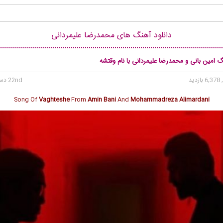
دانلود آهنگ های محمدرضا علیمردانی
گ امین بانی و محمدرضا علیمردانی با نام وقتشه
6, بازدید
22nd دسامبر 2023
Song Of
Vaghteshe
From
Amin Bani
And
Mohammadreza Alimardani