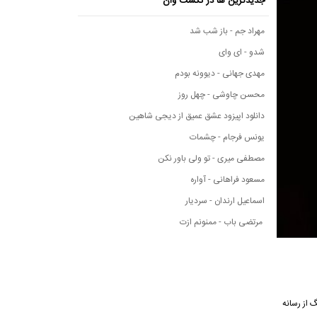
جدیدترین ها در نکست وان
مهراد جم - باز شب شد
شدو - ای وای
مهدی جهانی - دیوونه بودم
محسن چاوشی - چهل روز
دانلود اپیزود عشق عمیق از دیجی شاهین
یونس فرجام - چشمات
مصطفی میری - تو ولی باور نکن
مسعود فراهانی - آواره
اسماعیل ارندان - سردیار
مرتضی باب - ممنونم ازت
رسانه