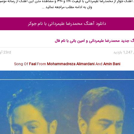
 آهنگ جوکر از
محمدرضا علیمردانی
با کیفیت ۱۲۸ و ۳۲۰ و مشاهده متن این آهنگ از رسان
وان به ادامه مطلب مراجعه نمائید …
دانلود آهنگ محمدرضا علیمردانی با نام جوکر
گ جدید محمدرضا علیمردانی و امین بانی با نام فال
1, بازدید
23rd آوریل 2021
Song Of
Faal
From
Mohammadreza Alimardani
And
Amin Bani