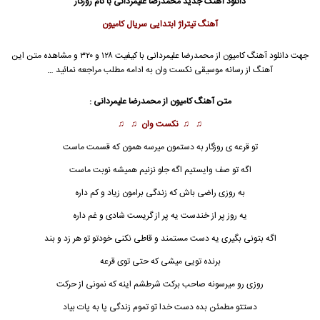
دانلود آهنگ جدید
محمدرضا علیمردانی با نام روزگار
آهنگ تیتراژ ابتدایی سریال کامیون
جهت دانلود آهنگ کامیون از محمدرضا علیمردانی با کیفیت ۱۲۸ و ۳۲۰ و مشاهده متن این
آهنگ از رسانه موسیقی نکست وان به ادامه مطلب مراجعه نمائید …
متن آهنگ
کامیون
از محمدرضا علیمردانی :
♫ ♫
نکست وان
♫ ♫
تو قرعه ی روزگار به دستمون میرسه همون که قسمت ماست
اگه تو صف وایستیم اگه جلو نزنیم همیشه نوبت ماست
به روزی راضی باش که زندگی برامون زیاد و کم داره
یه روز پر از خندست یه پر از گریست شادی و غم داره
اگه بتونی بگیری یه دست مستمند و قاطی نکنی خودتو تو هر زد و بند
برنده تویی میشی که حتی توی قرعه
روزی رو میرسونه صاحب برکت شرطشم اینه که نمونی از حرکت
دستتو مطمئن بده دست خدا تو تموم زندگی پا به پات بیاد