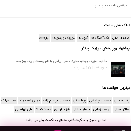
مرتضی باب - ممنونم ازت
لینک های سایت
صفحه اصلی
تک آهنگ ها
آلبوم ها
موزیک ویدئو ها
تبلیغات
پیشنهاد روز بخش موزیک ویدئو
دانلود موزیک ویدئو جدید مهدی یراحی با نام بیست و یک روز بعد
بدون نظر | 2,183 بازدید
برترین خواننده ها
رضا صادقی
محسن چاوشی
پویا بیاتی
محسن ابراهیم زاده
مهدی احمدوند
سینا سرلک
سالار عقیلی
یوسف زمانی
سامان جلیلی
فرزاد فرزین
حمید هیراد
علی لهراسبی
تمامی حقوق و مالکیت قالب متعلق به
نکست وان
می باشد.