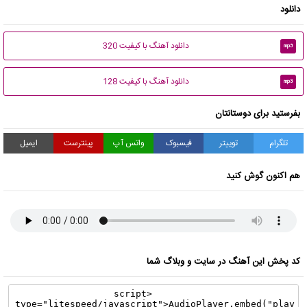
دانلود
دانلود آهنگ با کیفیت 320
mp3
دانلود آهنگ با کیفیت 128
mp3
بفرستید برای دوستانتان
تلگرام
توییتر
فیسبوک
واتس آپ
پینترست
ایمیل
هم اکنون گوش کنید
کد پخش این آهنگ در سایت و وبلاگ شما