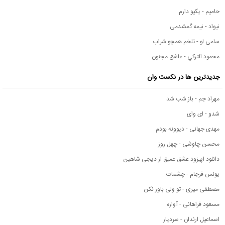
حامیم - یکیو دارم
نیواد - نیمه گمشدمی
سامی لو - تلخم همچو شراب
محمود التركي - عاشق مجنون
جدیدترین ها در نکست وان
مهراد جم - باز شب شد
شدو - ای وای
مهدی جهانی - دیوونه بودم
محسن چاوشی - چهل روز
دانلود اپیزود عشق عمیق از دیجی شاهین
یونس فرجام - چشمات
مصطفی میری - تو ولی باور نکن
مسعود فراهانی - آواره
اسماعیل ارندان - سردیار