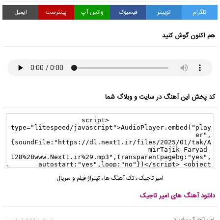
تلگرام
توییتر
فیسبوک
واتس آپ
پینترست
ایمیل
هم اکنون گوش کنید
کد پخش این آهنگ در سایت و وبلاگ شما
امیر تاجیک
،
تک آهنگ ها
،
تیتراژ فیلم و سریال
دانلود آهنگ های امیر تاجیک
امیر تاجیک - فریاد