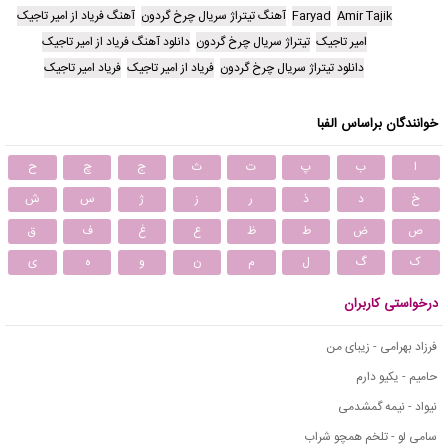
Amir Tajik
Faryad
آهنگ تیتراژ سریال چرخ گردون
آهنگ فریاد از امیر تاجیک
امیر تاجیک
تیتراژ سریال چرخ گردون
دانلود آهنگ فریاد از امیر تاجیک
دانلود تیتراژ سریال چرخ گردون
فریاد از امیر تاجیک
فریاد امیر تاجیک
خوانندگان براساس الفبا
ا
ب
پ
ت
ث
ج
چ
ح
خ
د
ذ
ر
ز
ژ
س
ش
ص
ض
ط
ظ
ع
غ
ف
ق
ک
گ
ل
م
ن
و
ه
ی
درخواستی کاربران
فرزاد بهرامی - زیبای من
حامیم - یکیو دارم
نیواد - نیمه گمشدمی
سامی لو - تلخم همچو شراب