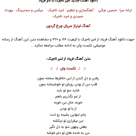
دانلود آهنگ جدید
امیر تاجیک
با نام فریاد
ترانه سرا : حسین غیاثی آهنگسازی و تنظیم : امید تاجیک
میکس و مسترینگ : مهرداد
حمیدی و امید تاجیک
آهنگ تیتراژ سریال چرخ گردون
جهت دانلود آهنگ فریاد از
امیر تاجیک
با کیفیت ۱۲۸ و ۳۲۰ و مشاهده متن این آهنگ از رسانه
موسیقی نکست وان به ادامه مطلب مراجعه نمائید …
متن آهنگ فریاد از
امیر تاجیک
:
♫ ♫
نکست وان
♫ ♫
رفتن و دل کندن از این خاطرها سخته بمون
قلب من از بودن رویای تو خوشبخته بمون
شاید منو تو باید
از غم بگذریم باهم
خوبه، حال من خوبه
از با تو بودن
زخم تنهایی بشینه رو تنت
من بیقراری تو میکشه
بغض پنهون منو به دل نگیر
من به خنده های تو دلم خوشه