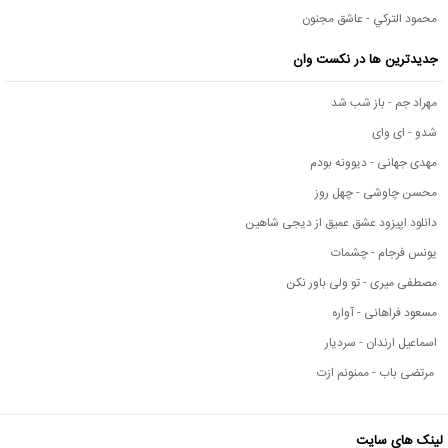
محمود التركي - عاشق مجنون
جدیدترین ها در نکست وان
مهراد جم - باز شب شد
شدو - ای وای
مهدی جهانی - دیوونه بودم
محسن چاوشی - چهل روز
دانلود اپیزود عشق عمیق از دیجی شاهین
یونس فرجام - چشمات
مصطفی میری - تو ولی باور نکن
مسعود فراهانی - آواره
اسماعیل ارندان - سردیار
مرتضی باب - ممنونم ازت
لینک های سایت