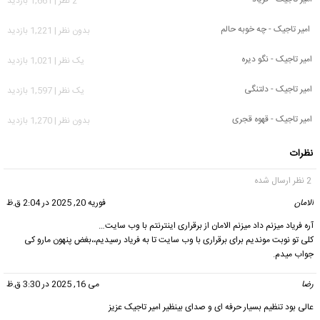
2 نظر | 1,661 بازدید
امیر تاجیک - چه خوبه حالم
بدون نظر | 1,221 بازدید
امیر تاجیک - نگو دیره
يک نظر | 1,021 بازدید
امیر تاجیک - دلتنگی
يک نظر | 1,597 بازدید
امیر تاجیک - قهوه قجری
بدون نظر | 1,270 بازدید
نظرات
2 نظر ارسال شده
الامان
گفت:
فوریه 20, 2025 در 2:04 ق.ظ
آره فریاد میزنم داد میزنم الامان از برقراری اینترنتم با وب سایت…
کلی تو نوبت موندیم برای برقراری با وب سایت تا به فریاد رسیدیم،،بغض پنهون مارو کی
جواب میدم.
رضا
گفت:
می 16, 2025 در 3:30 ق.ظ
عالی بود تنظیم بسیار حرفه ای و صدای بینظیر امیر تاجیک عزیز