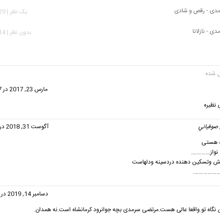
دی - رقص و شادی
يک نظر | 5,729 بازدید
 - نازلانا
بدون نظر | 2,814 بازدید
ت:
مارس 23, 2017 در 10:47 ق.ظ
 صوفياني
گفت:
آگوست 31, 2018 در 3:13 ق.ظ
ه هستی
نواز………….
ش وتسکین دهنده دردسینه ودلهاست
ی……………….
گفت:
دسامبر 14, 2019 در 9:18 ب.ظ
 نگاه تو.واقعا عالی هست.مرتضی سرمدی بچه جوانرود کرمانشاه است.نه همدان.