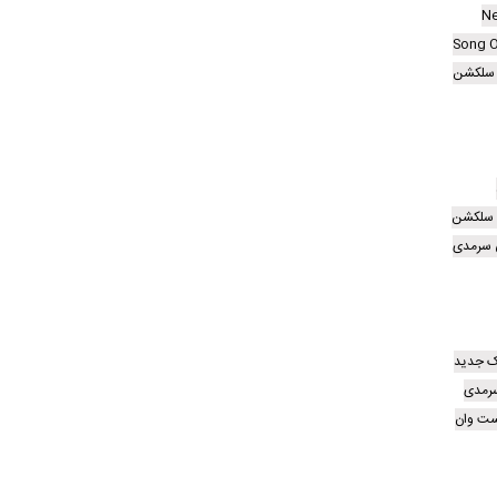
N
Song O
 سلکشن
م سلکشن
ی سرمدی
یک جدید
رمدی
ت وان