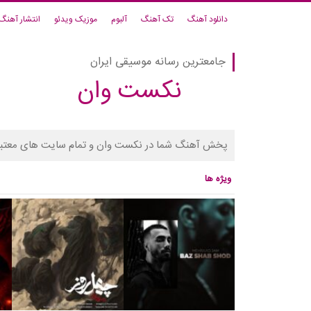
دانلود آهنگ
تک آهنگ
آلبوم
موزیک ویدئو
انتشار آهنگ
جامعترین رسانه موسیقی ایران
نکست وان
پخش آهنگ شما در نکست وان و تمام سایت های معتبر
ویژه ها