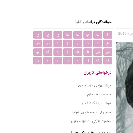
خوانندگان براساس الفبا
ا
ب
پ
ت
ث
ج
چ
ح
خ
د
ذ
ر
ز
ژ
س
ش
ص
ض
ط
ظ
ع
غ
ف
ق
ک
گ
ل
م
ن
و
ه
ی
درخواستی کاربران
فرزاد بهرامی - زیبای من
حامیم - یکیو دارم
نیواد - نیمه گمشدمی
سامی لو - تلخم همچو شراب
محمود التركي - عاشق مجنون