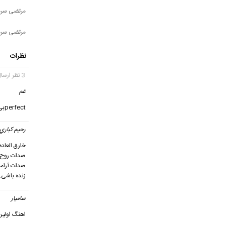
مرتضی سرم
مرتضی سرمدی
نظرات
3 نظر ارسال شده
غم
گف
perfectبی نظیره
رحيم كباري
خارق العاد
صدات روح 
صدات آرام
زنده باش
سامیار
اهنگ اولین