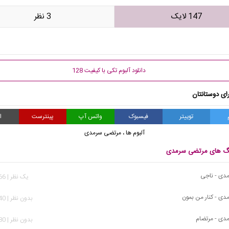
147 لایک
3 نظر
دانلود آلبوم تکی با کیفیت 128
ای دوستانتان
توییتر
فیسبوک
واتس آپ
پینترست
ا
آلبوم ها
،
مرتضی سرمدی
نگ های مرتضی سرمدی
دی - ناجی
يک نظر | 2,866 بازدید
ی - کنار من بمون
بدون نظر | 7,940 بازدید
دی - مرتضام
بدون نظر | 2,580 بازدید