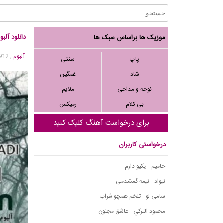
دانلود آل
موزیک ها براساس سبک ها
آلبوم
, 13,912 بازدید
پاپ
سنتی
شاد
غمگین
نوحه و مداحی
ملایم
بی کلام
رمیکس
برای درخواست آهنگ کلیک کنید
درخواستی کاربران
حامیم - یکیو دارم
نیواد - نیمه گمشدمی
سامی لو - تلخم همچو شراب
محمود التركي - عاشق مجنون