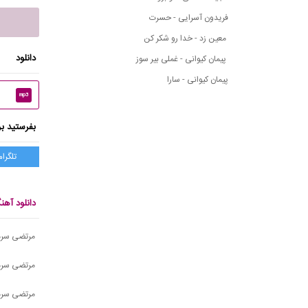
فریدون آسرایی - حسرت
معین زد - خدا رو شکر کن
دانلود
پیمان کیوانی - غملی بیر سوز
پیمان کیوانی - سارا
mp3
بفرستید بر
تلگرام
دانلود آه
مرتضی سرم
مرتضی سرمد
مرتضی سرم