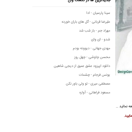
جدیدترین ها در نکست وان
سینا پارسیان - ادا
علیرضا قربانی - گل های باران خورده
مهراد جم - باز شب شد
شدو - ای وای
مهدی جهانی - دیوونه بودم
محسن چاوشی - چهل روز
دانلود اپیزود عشق عمیق از دیجی شاهین
یونس فرجام - چشمات
مصطفی میری - تو ولی باور نکن
مسعود فراهانی - آواره
ایید.