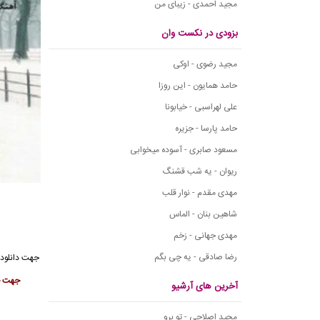
مجید احمدی - زیبای من
بزودی در نکست وان
مجید رضوی - اوکی
حامد همایون - این روزا
علی لهراسبی - خیابونا
حامد پارسا - جزیره
مسعود صابری - آسوده میخوابی
ریوان - یه شب قشنگ
مهدی مقدم - نوار قلب
شاهین بنان - الماس
مهدی جهانی - زخم
رضا صادقی - یه چی بگم
جهت
دانلود 
جهت حم
آخرین های آرشیو
مجید اصلاحی - تو برو