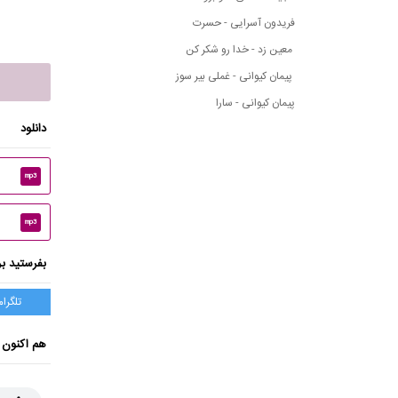
فریدون آسرایی - حسرت
معین زد - خدا رو شکر کن
پیمان کیوانی - غملی بیر سوز
پیمان کیوانی - سارا
دانلود
mp3
mp3
بفرستید بر
تلگرام
هم اکنون 