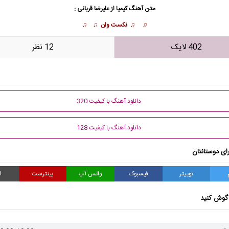
متن آهنگ کیمیا از علیرضا قربانی :
♫ ♫ نکست وان ♫ ♫
402 لایک
12 نظر
دانلود آهنگ با کیفیت 320
دانلود آهنگ با کیفیت 128
ای دوستانتان
توییتر
فیسبوک
واتس آپ
پینترست
ا
گوش کنید