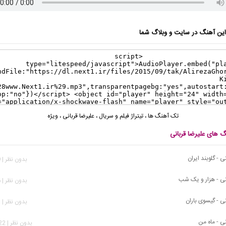
ن آهنگ در سایت و وبلاگ شما
تک آهنگ ها
،
تیتراژ فیلم و سریال
،
علیرضا قربانی
،
ویژه
گ های علیرضا قربانی
ی - گلوبند ایران
بدون نظر | 219 بازدید
انی - هزار و یک شب
بدون نظر | 886 بازدید
نی - گیسوی باران
بدون نظر | 541 بازدید
نی - ماه من
بدون نظر | 2,022 بازدید