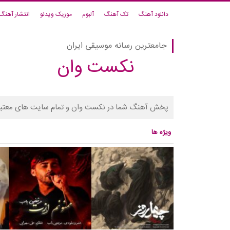
دانلود آهنگ
تک آهنگ
آلبوم
موزیک ویدئو
انتشار آهنگ
جامعترین رسانه موسیقی ایران
نکست وان
پخش آهنگ شما در نکست وان و تمام سایت های معتبر
ویژه ها