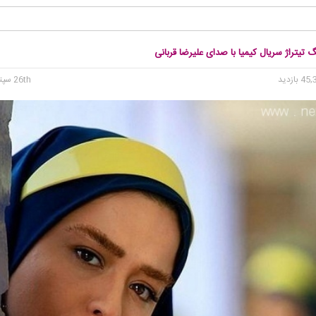
گ تیتراژ سریال کیمیا با صدای علیرضا قربانی
26th سپتامبر 2015