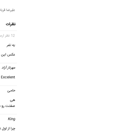
علیرضا قربان
نظرات
12 نظر ارسال شده
یه نفر
عکس این جن
مهرناز آزاد
Excelent
حامی
هی
صفتت رو به
King
گ
چرا از اول