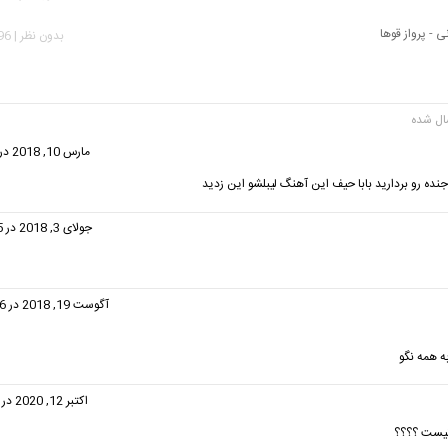
ی - پرواز قوها
بدون نظر | 4,096 بازدید
گفت:
مارس 10, 2018 در 1:22 ق.ظ
ده رو بردارید بابا حیف این آهنگ لیبلشو این زدید
گفت:
جولای 3, 2018 در 12:55 ق.ظ
گفت:
آگوست 19, 2018 در 12:56 ب.ظ
 همه نگو
فت:
اکتبر 12, 2020 در 4:21 ب.ظ
 نیست ؟؟؟؟