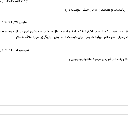
گفت:
نوامبر 28, 2020 در 12:07 ب.ظ
 زیابیست و همچنین سریال خیلی دوست دارم
گفت:
مارس 29, 2021 در 4:45 ب.ظ
 این سریال کیمیا وهم عاشق آهنگ پایانی این سریال هستم.وهمچنین این سریال دومین فیلم
وخیلی هم خانم مهراوه شریفی نیارو دوست دارم اولین بازیگر زن مورد علاقم هستن
فت:
سپتامبر 14, 2021 در 9:01 ب.ظ
ش به خانم شریفی میدید عاللللیئیییییییییی