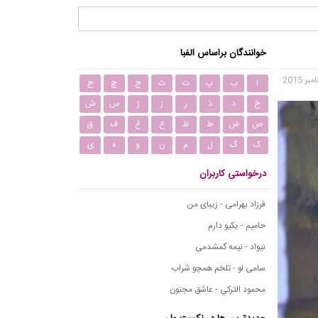
خوانندگان براساس الفبا
ا
ب
پ
ت
ث
ج
چ
ح
خ
د
ذ
ر
ز
ژ
س
ش
ص
ض
ط
ظ
ع
غ
ف
ق
ک
گ
ل
م
ن
و
ه
ی
درخواستی کاربران
فرزاد بهرامی - زیبای من
حامیم - یکیو دارم
نیواد - نیمه گمشدمی
سامی لو - تلخم همچو شراب
محمود التركي - عاشق مجنون