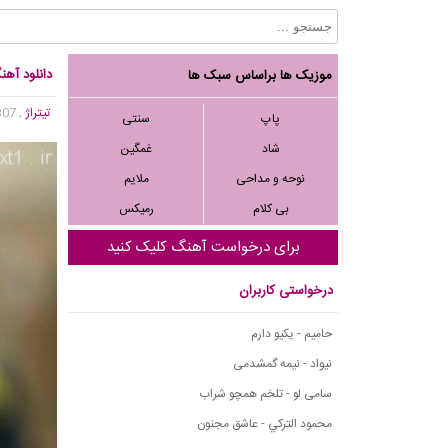
دانلود آهن
موزیک ها براساس سبک ها
تیتراژ
, 45,307 بازدید
پاپ
سنتی
شاد
غمگین
نوحه و مداحی
ملایم
بی کلام
رمیکس
برای درخواست آهنگ کلیک کنید
درخواستی کاربران
حامیم - یکیو دارم
نیواد - نیمه گمشدمی
سامی لو - تلخم همچو شراب
محمود التركي - عاشق مجنون