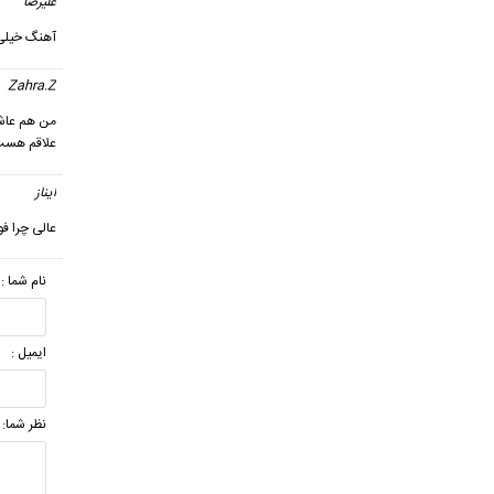
علیرضا
آهنگ خیلی
Zahra.Z
من هم عاشق
علاقم هست 
ایناز
گ
عالی چرا فو
نام شما :
ایمیل :
نظر شما: