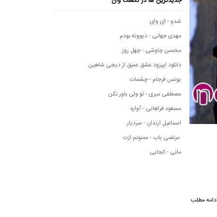
جدیدترین ها در نکست وان
شدو - ای وای
مهدی جهانی - دیوونه بودم
محسن چاوشی - چهل روز
دانلود اپیزود عشق عمیق از دیجی شاهین
یونس فرجام - چشمات
مصطفی میری - تو ولی باور نکن
مسعود فراهانی - آواره
اسماعیل ارندان - سردیار
مرتضی باب - ممنونم ازت
مانی - کجایی
 به ادامه مطلب