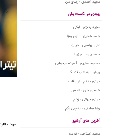
مجید احمدی - زیبای من
بزودی در نکست وان
مجید رضوی - اوکی
حامد همایون - این روزا
علی لهراسبی - خیابونا
حامد پارسا - جزیره
مسعود صابری - آسوده میخوابی
ریوان - یه شب قشنگ
مهدی مقدم - نوار قلب
شاهین بنان - الماس
مهدی جهانی - زخم
رضا صادقی - یه چی بگم
آخرین های آرشیو
جهت
دانلود 
مجید اصلاحی - تو برو