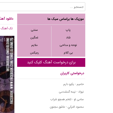
دانلود آهن
موزیک ها براساس سبک ها
تک آهنگ
, 440
پاپ
سنتی
شاد
غمگین
نوحه و مداحی
ملایم
بی کلام
رمیکس
برای درخواست آهنگ کلیک کنید
درخواستی کاربران
حامیم - یکیو دارم
نیواد - نیمه گمشدمی
سامی لو - تلخم همچو شراب
محمود التركي - عاشق مجنون