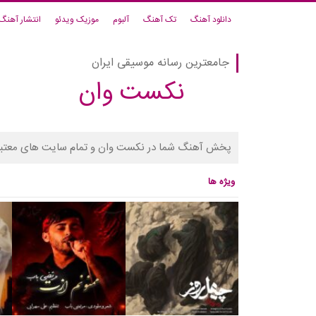
دانلود آهنگ
تک آهنگ
آلبوم
موزیک ویدئو
انتشار آهنگ
جامعترین رسانه موسیقی ایران
نکست وان
پخش آهنگ شما در نکست وان و تمام سایت های معتبر
ویژه ها