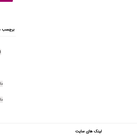
برچسب ه
1
دا
دا
لینک های سایت