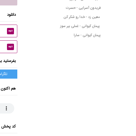
فریدون آسرایی - حسرت
دانلود
معین زد - خدا رو شکر کن
پیمان کیوانی - غملی بیر سوز
mp3
پیمان کیوانی - سارا
mp3
بفرستید بر
تلگرام
هم اکنون 
کد پخش ای