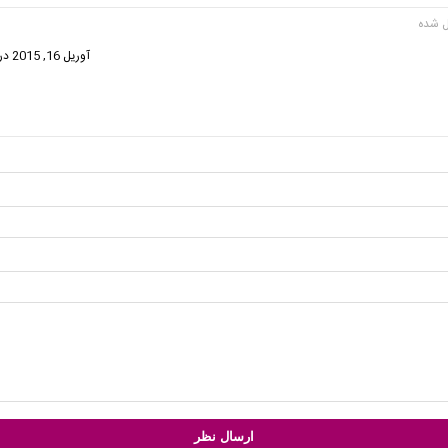
فت:
آوریل 16, 2015 در 9:33 ق.ظ