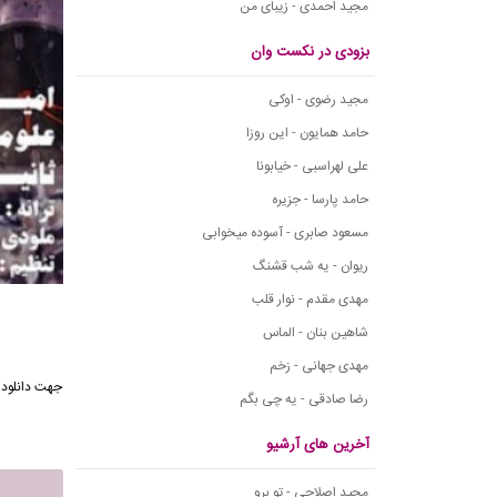
مجید احمدی - زیبای من
بزودی در نکست وان
مجید رضوی - اوکی
حامد همایون - این روزا
علی لهراسبی - خیابونا
حامد پارسا - جزیره
مسعود صابری - آسوده میخوابی
ریوان - یه شب قشنگ
مهدی مقدم - نوار قلب
شاهین بنان - الماس
مهدی جهانی - زخم
جهت دانلود 
رضا صادقی - یه چی بگم
آخرین های آرشیو
مجید اصلاحی - تو برو