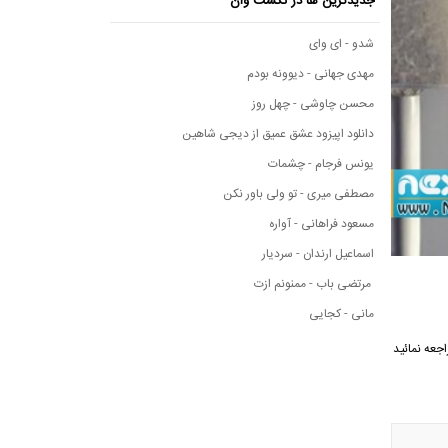
جدیدترین ها در نکست وان
شدو - ای وای
مهدی جهانی - دیوونه بودم
محسن چاوشی - چهل روز
دانلود اپیزود عشق عمیق از دیجی شاهین
یونس فرجام - چشمات
مصطفی میری - تو ولی باور نکن
مسعود فراهانی - آواره
اسماعیل ارندان - سردیار
مرتضی باب - ممنونم ازت
مانی - کجایی
 مراجعه نمائید