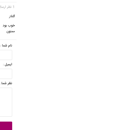
1 نظر ارسال شده
گلناز
گ
خوب بود
ممنون
نام شما :
ایمیل :
نظر شما: