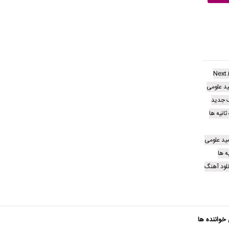
Next.i
د علومی
 جدید
انیه ها
مید علومی
ه ها
لود آهنگ
 خواننده ها