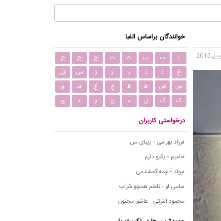
خوانندگان براساس الفبا
ا
ب
پ
ت
ث
ج
چ
ح
خ
د
ذ
ر
ز
ژ
س
ش
ص
ض
ط
ظ
ع
غ
ف
ق
ک
گ
ل
م
ن
و
ه
ی
درخواستی کاربران
فرزاد بهرامی - زیبای من
حامیم - یکیو دارم
نیواد - نیمه گمشدمی
سامی لو - تلخم همچو شراب
محمود التركي - عاشق مجنون