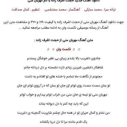
دانلود آهنگ جدید
حجت اشرف زاده
با نام مهربان منی
ترانه سرا : محمد مبارکی آهنگساز : محمد محتشمی تنظیم : کمال صداقت
جهت دانلود آهنگ مهربان منی از
حجت اشرف زاده
با کیفیت ۱۲۸ و ۳۲۰ و مشاهده متن این
آهنگ از رسانه موسیقی نکست وان به ادامه مطلب مراجعه نمائید …
متن آهنگ مهربان منی از
حجت اشرف زاده
:
♫ ♫
نکست وان
♫ ♫
جادوی دلفریب بالا بلندم زیبای بی نظیر خوشگل پسندم
شاهکار دلنشین شیرین زبانم نازت نشسته بر دل دردانه جانم
مجنونم از نگاهت ماه تمامم با خنده های تو افتادم به دامت
تو بمان مست مست روی توام ای جان تو بمان که در آرزوی توام ای جان
مهربان منی
تو نیمه ی جان منی من خراب توام بیدارم و خواب توام
این که باید چه کنم با دل دیوانه بماند
من تمام و کمال حیران تو در همه حال چشم شاپریت گنجینه ی دلبریت
یک قدم مانده مرا تا دل دریا بکشاند