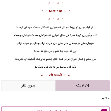
♫ ♫ ♫ ♫
♫ ♫
NEXT1.IR
♫ ♫
♫ ♫ ♫ ♫
با تو آرام و بی تو پریشانم دل که هوایی شدنش دست خودش نیست
ناب و گیرایی گرچه نمیدانی مثل شرابی که خودش مست خودش نیست
مهربان منی
تو نیمه ی جان منی من خراب توام بیدارم و خواب توام
این که باید چه کنم با دل دیوانه بماند
من تمام و کمال حیران تو در همه حال چشم شاپریت گنجینه ی دلبریت
یک قدم مانده مرا تا دل دریا بکشاند
♫ ♫
نکست وان
♫ ♫
74 لایک
بدون نظر
دانلود