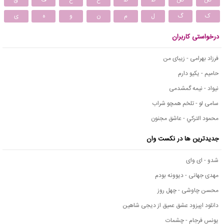
ص
ض
ط
ظ
ع
غ
ف
ق
ک
گ
ل
م
ن
و
ه
ی
درخواستی کاربران
فرزاد بهرامی - زیبای من
حامیم - یکیو دارم
نیواد - نیمه گمشدمی
سامی لو - تلخم همچو شراب
محمود التركي - عاشق مجنون
جدیدترین ها در نکست وان
شدو - ای وای
مهدی جهانی - دیوونه بودم
محسن چاوشی - چهل روز
دانلود اپیزود عشق عمیق از دیجی شاهین
یونس فرجام - چشمات