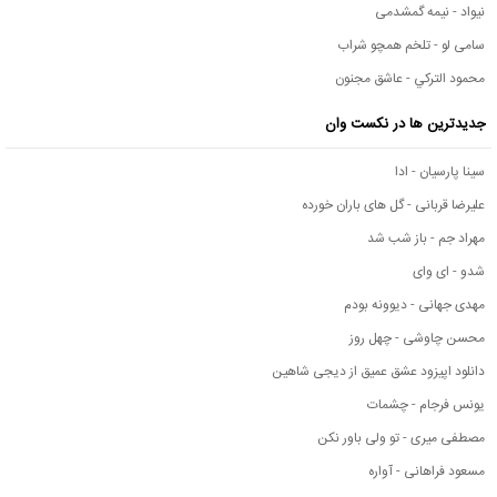
نیواد - نیمه گمشدمی
سامی لو - تلخم همچو شراب
محمود التركي - عاشق مجنون
جدیدترین ها در نکست وان
سینا پارسیان - ادا
علیرضا قربانی - گل های باران خورده
مهراد جم - باز شب شد
شدو - ای وای
مهدی جهانی - دیوونه بودم
محسن چاوشی - چهل روز
دانلود اپیزود عشق عمیق از دیجی شاهین
یونس فرجام - چشمات
مصطفی میری - تو ولی باور نکن
مسعود فراهانی - آواره