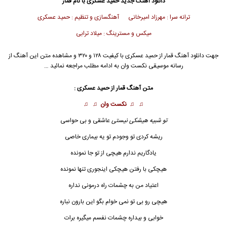
دانلود آهنگ جدید
حمید عسکری
با نام قمار
ترانه سرا : مهرزاد امیرخانی آهنگسازی و تنظیم : حمید عسکری
میکس و مسترینگ : میلاد ترابی
جهت دانلود آهنگ قمار از
حمید عسکری
با کیفیت ۱۲۸ و ۳۲۰ و مشاهده متن این آهنگ از
رسانه موسیقی نکست وان به ادامه مطلب مراجعه نمائید …
متن آهنگ قمار از
حمید عسکری
:
♫ ♫
نکست وان
♫ ♫
تو شبیه هیشکی نیستی
عاشقی و بی حواسی
ریشه کردی تو وجودم تو یه بیماری خاصی
یادگاریم ندارم هیچی از تو جا نمونده
هیچکی با رفتن هیچکی اینجوری تنها نمونده
اعتیاد من به چشمات راه درمونی نداره
هیچی رو بی تو نمی خوام بگو این بارون نباره
خوابی و بیداره چشمات نفسم میگیره برات