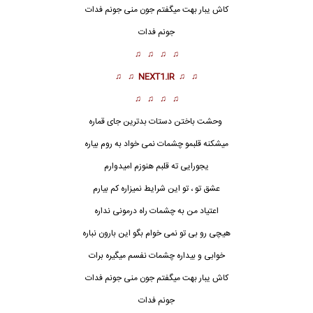
کاش یبار بهت میگفتم جون منی جونم فدات
جونم فدات
♫ ♫ ♫ ♫
♫ ♫
NEXT1.IR
♫ ♫
♫ ♫ ♫ ♫
وحشت باختن دستات بدترین جای
قمار
ه
میشکنه قلبمو چشمات نمی خواد به روم بیاره
یجورایی ته قلبم هنوزم امیدوارم
عشق تو ، تو این شرایط نمیزاره کم بیارم
اعتیاد من به چشمات راه درمونی نداره
هیچی رو بی تو نمی خوام بگو این بارون نباره
خوابی و بیداره چشمات نفسم میگیره برات
کاش یبار بهت میگفتم جون منی جونم فدات
جونم فدات