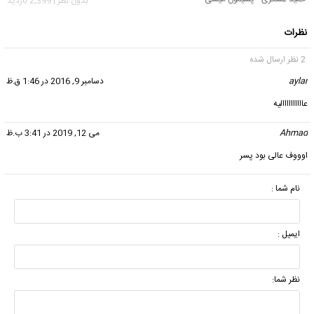
بدون نظر | 2,399 بازدید
نظرات
2 نظر ارسال شده
aylar
گفت:
دسامبر 9, 2016 در 1:46 ق.ظ
عاااااااااالیه
Ahmad
گفت:
می 12, 2019 در 3:41 ب.ظ
اوووف عالی بود پسر
نام شما :
ایمیل :
نظر شما: