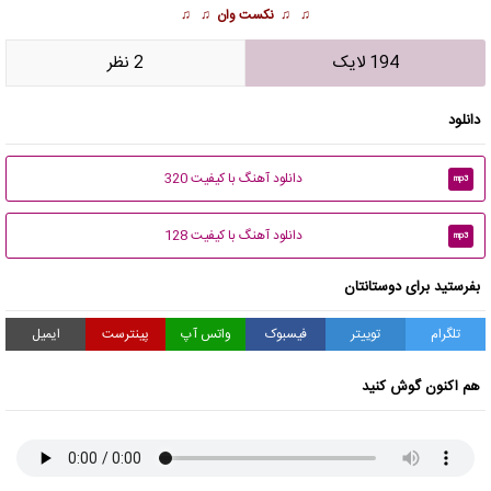
♫ ♫
نکست وان
♫ ♫
194 لایک
2 نظر
دانلود
دانلود آهنگ با کیفیت 320
mp3
دانلود آهنگ با کیفیت 128
mp3
بفرستید برای دوستانتان
تلگرام
توییتر
فیسبوک
واتس آپ
پینترست
ایمیل
هم اکنون گوش کنید