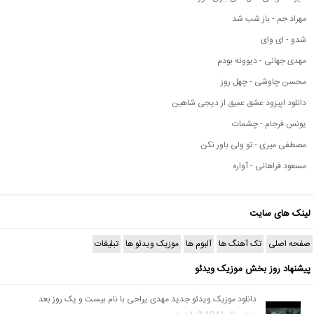
مهراد جم - باز شب شد
شدو - ای وای
مهدی جهانی - دیوونه بودم
محسن چاوشی - چهل روز
دانلود اپیزود عشق عمیق از دیجی شاهین
یونس فرجام - چشمات
مصطفی میری - تو ولی باور نکن
مسعود فراهانی - آواره
لینک های سایت
صفحه اصلی
تک آهنگ ها
آلبوم ها
موزیک ویدئو ها
تبلیغات
پیشنهاد روز بخش موزیک ویدئو
دانلود موزیک ویدئو جدید مهدی یراحی با نام بیست و یک روز بعد