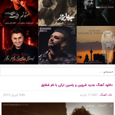
دانلود آهنگ جدید شروین و یاسین ترکی با نام شقایق
تک آهنگ
, 17,687 بازدید
30th آوریل 2015