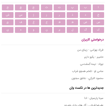
ا
ب
پ
ت
ث
ج
چ
ح
خ
د
ذ
ر
ز
ژ
س
ش
ص
ض
ط
ظ
ع
غ
ف
ق
ک
گ
ل
م
ن
و
ه
ی
درخواستی کاربران
فرزاد بهرامی - زیبای من
حامیم - یکیو دارم
نیواد - نیمه گمشدمی
سامی لو - تلخم همچو شراب
محمود التركي - عاشق مجنون
جدیدترین ها در نکست وان
سینا پارسیان - ادا
علیرضا قربانی - گل های باران خورده