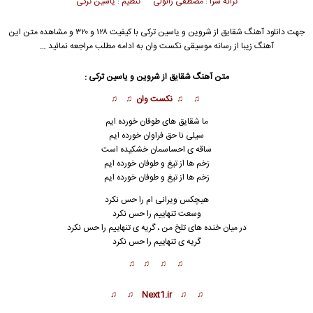
ترانه سرا : مصطفی زانولی تنظیم : یاسین ترکی
جهت دانلود آهنگ شقایق از
شروین
و
یاسین ترکی
با کیفیت ۱۲۸ و ۳۲۰ و مشاهده متن این
آهنگ زیبا از رسانه موسیقی نکست وان به ادامه مطلب مراجعه نمائید …
متن آهنگ شقایق از شروین و یاسین ترکی :
♫ ♫ نکست وان ♫ ♫
ما شقایق های طوفان خورده ایم
سیلی نا حق فراوان خورده ایم
ساقه ی احساسمان خشکیده است
زخم ها از تیغ و طوفان خورده ایم
زخم ها از تیغ و طوفان خورده ایم
هیچکس ویرانی ام را حس نکرد
وسعت تنهاییم را حس نکرد
در میان خنده های تلخ من ، گریه ی ت
ن
هاییم را حس نکرد
گریه ی تنهاییم را حس نکرد
♫ ♫ ♫ ♫
♫ ♫ Next1.ir ♫ ♫