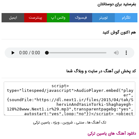
بفرستید برای دوستانتان
تلگرام
توییتر
فیسبوک
واتس آپ
پینترست
ایمیل
هم اکنون گوش کنید
کد پخش این آهنگ در سایت و وبلاگ شما
تک آهنگ ها
،
سنتی
،
شروین
،
ویژه
،
یاسین ترکی
دانلود آهنگ های یاسین ترکی