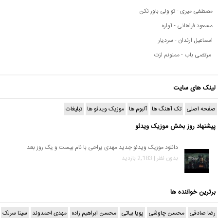
مصطفی میری - تو ولی باور نکن
مسعود فراهانی - آواره
اسماعیل ارندان - سردیار
مرتضی باب - ممنونم ازت
لینک های سایت
صفحه اصلی
تک آهنگ ها
آلبوم ها
موزیک ویدئو ها
تبلیغات
پیشنهاد روز بخش موزیک ویدئو
دانلود موزیک ویدئو جدید مهدی یراحی با نام بیست و یک روز بعد
بدون نظر | 2,183 بازدید
برترین خواننده ها
رضا صادقی
محسن چاوشی
پویا بیاتی
محسن ابراهیم زاده
مهدی احمدوند
سینا سرلک