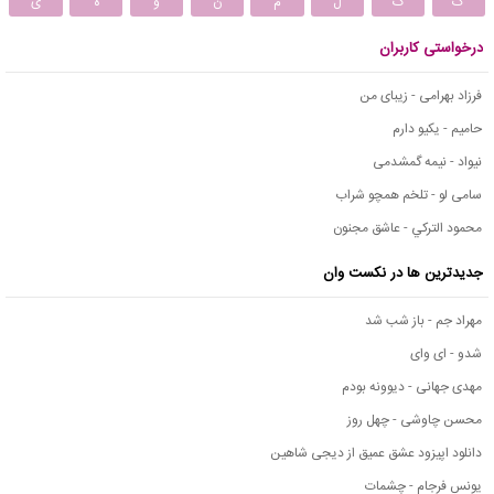
ک
گ
ل
م
ن
و
ه
ی
درخواستی کاربران
فرزاد بهرامی - زیبای من
حامیم - یکیو دارم
نیواد - نیمه گمشدمی
سامی لو - تلخم همچو شراب
محمود التركي - عاشق مجنون
جدیدترین ها در نکست وان
مهراد جم - باز شب شد
شدو - ای وای
مهدی جهانی - دیوونه بودم
محسن چاوشی - چهل روز
دانلود اپیزود عشق عمیق از دیجی شاهین
یونس فرجام - چشمات