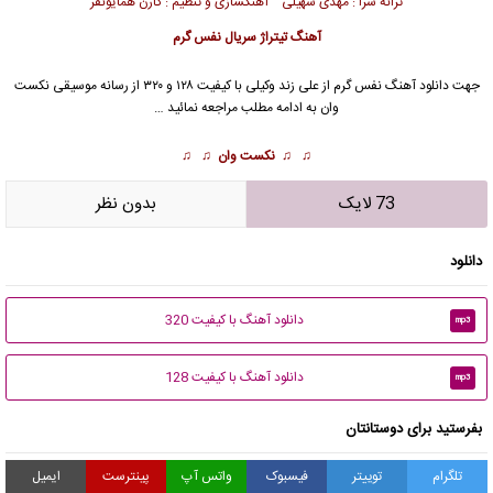
ترانه سرا : مهدی سهیلی آهنگسازی و تنظیم : کارن همایونفر
آهنگ تیتراژ سریال نفس گرم
جهت دانلود آهنگ نفس گرم از علی زند وکیلی با کیفیت ۱۲۸ و ۳۲۰ از رسانه موسیقی نکست
وان به ادامه مطلب مراجعه نمائید …
♫ ♫
نکست وان
♫ ♫
73 لایک
بدون نظر
دانلود
دانلود آهنگ با کیفیت 320
mp3
دانلود آهنگ با کیفیت 128
mp3
بفرستید برای دوستانتان
تلگرام
توییتر
فیسبوک
واتس آپ
پینترست
ایمیل