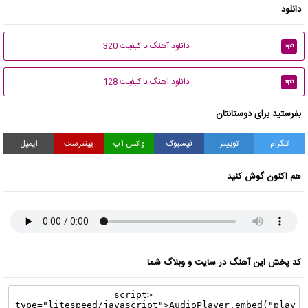
دانلود
دانلود آهنگ با کیفیت 320
mp3
دانلود آهنگ با کیفیت 128
mp3
بفرستید برای دوستانتان
تلگرام
توییتر
فیسبوک
واتس آپ
پینترست
ایمیل
هم اکنون گوش کنید
کد پخش این آهنگ در سایت و وبلاگ شما