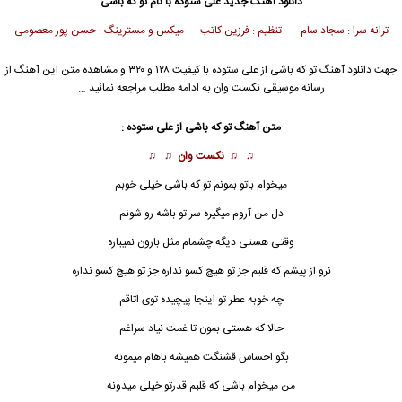
دانلود آهنگ جدید
علی‌ ستوده
با نام تو که باشی
ترانه سرا : سجاد سام تنظیم : فرزین کاتب میکس و مسترینگ : حسن پور معصومی
جهت دانلود آهنگ تو که باشی از
علی‌ ستوده
با کیفیت ۱۲۸ و ۳۲۰ و مشاهده متن این آهنگ از
رسانه موسیقی نکست وان به ادامه مطلب مراجعه نمائید …
متن آهنگ تو که باشی از
علی‌ ستوده
:
♫ ♫
نکست وان
♫ ♫
میخوام باتو بمونم
تو که باشی
خیلی خوبم
دل من آروم میگیره سر تو باشه رو شونم
وقتی هستی دیگه چشمام مثل بارون نمیباره
نرو از پیشم که قلبم جز تو هیچ کسو نداره جز تو هیچ کسو نداره
چه خوبه عطر تو اینجا پیچیده توی اتاقم
حالا که هستی بمون تا غمت نیاد سراغم
بگو احساس قشنگت همیشه باهام میمونه
من میخوام باشی که قلبم قدرتو خیلی میدونه