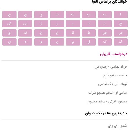
خوانندگان براساس الفبا
ا
ب
پ
ت
ث
ج
چ
ح
خ
د
ذ
ر
ز
ژ
س
ش
ص
ض
ط
ظ
ع
غ
ف
ق
ک
گ
ل
م
ن
و
ه
ی
درخواستی کاربران
فرزاد بهرامی - زیبای من
حامیم - یکیو دارم
نیواد - نیمه گمشدمی
سامی لو - تلخم همچو شراب
محمود التركي - عاشق مجنون
جدیدترین ها در نکست وان
شدو - ای وای