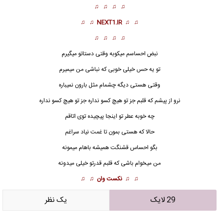
♫ ♫ ♫ ♫
♫ ♫
NEXT1.IR
♫ ♫
♫ ♫ ♫ ♫
نبض احساسم میکوبه وقتی دستاتو میگیرم
تو یه حس خیلی خوبی که نباشی من میمیرم
وقتی هستی دیگه چشمام مثل بارون نمیباره
نرو از پیشم که قلبم جز تو هیچ کسو نداره جز
تو
هیچ کسو نداره
چه خوبه عطر تو اینجا پیچیده توی اتاقم
حالا که هستی بمون تا غمت نیاد سراغم
بگو احساس قشنگت همیشه باهام میمونه
من میخوام باشی که قلبم قدرتو خیلی میدونه
♫ ♫
نکست وان
♫ ♫
29 لایک
يک نظر