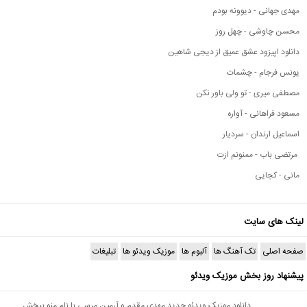
مهدی جهانی - دیوونه بودم
محسن چاوشی - چهل روز
دانلود اپیزود عشق عمیق از دیجی شاهین
یونس فرجام - چشمات
مصطفی میری - تو ولی باور نکن
مسعود فراهانی - آواره
اسماعیل ارندان - سردیار
مرتضی باب - ممنونم ازت
مانی - کجایی
لینک های سایت
صفحه اصلی
تک آهنگ ها
آلبوم ها
موزیک ویدئو ها
تبلیغات
پیشنهاد روز بخش موزیک ویدئو
دانلود موزیک ویدئو جدید مهدی مقدم و آرمین مرسی با نام منو ببخش