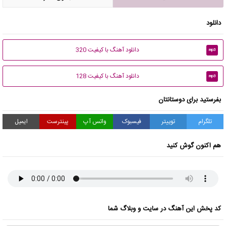
دانلود
دانلود آهنگ با کیفیت 320
mp3
دانلود آهنگ با کیفیت 128
mp3
بفرستید برای دوستانتان
تلگرام
توییتر
فیسبوک
واتس آپ
پینترست
ایمیل
هم اکنون گوش کنید
کد پخش این آهنگ در سایت و وبلاگ شما