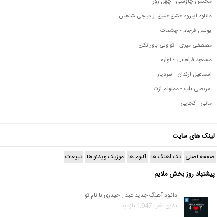
محسن چاوشی - چهل روز
دانلود اپیزود عشق عمیق از دیجی شاهین
یونس فرجام - چشمات
مصطفی میری - تو ولی باور نکن
مسعود فراهانی - آواره
اسماعیل ارندان - سردیار
مرتضی باب - ممنونم ازت
مانی - کجایی
لینک های سایت
صفحه اصلی
تک آهنگ ها
آلبوم ها
موزیک ویدئو ها
تبلیغات
پیشنهاد روز بخش ملایم
دانلود آهنگ جدید عبدل حیدری با نام تو
بدون نظر | 1,947 بازدید