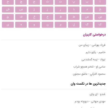
ا
ب
پ
ت
ث
ج
چ
ح
خ
د
ذ
ر
ز
ژ
س
ش
ص
ض
ط
ظ
ع
غ
ف
ق
ک
گ
ل
م
ن
و
ه
ی
درخواستی کاربران
فرزاد بهرامی - زیبای من
حامیم - یکیو دارم
نیواد - نیمه گمشدمی
سامی لو - تلخم همچو شراب
محمود التركي - عاشق مجنون
جدیدترین ها در نکست وان
شدو - ای وای
مهدی جهانی - دیوونه بودم