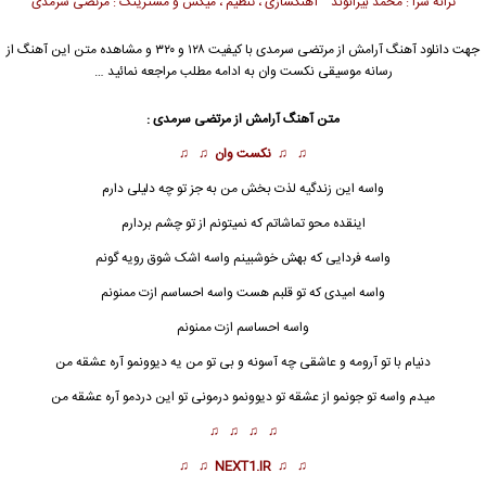
ترانه سرا : محمد بیرانوند آهنگسازی ، تنظیم ، میکس و مسترینگ : مرتضی سرمدی
جهت دانلود آهنگ آرامش از
مرتضی سرمدی
با کیفیت ۱۲۸ و ۳۲۰ و مشاهده متن این آهنگ از
رسانه موسیقی نکست وان به ادامه مطلب مراجعه نمائید …
متن آهنگ آرامش از
مرتضی سرمدی
:
♫ ♫
نکست وان
♫ ♫
واسه این زندگیه لذت بخش من به جز تو چه دلیلی دارم
اینقده محو تماشاتم که نمیتونم از تو چشم بردارم
واسه فردایی که بهش خوشبینم و
ا
سه اشک شوق رویه گونم
واسه امیدی که تو قلبم هست واسه احساسم ازت ممنونم
واسه احساسم ازت ممنونم
دنیام با تو آرومه و عاشقی چه آسونه و بی تو من یه دیوونمو آره عشقه من
میدم واسه تو جونمو از عشقه تو دیوونمو درمونی تو این دردمو آره عشقه من
♫ ♫ ♫ ♫
♫ ♫
NEXT1.IR
♫ ♫