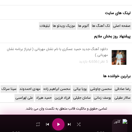
لینک های سایت
صفحه اصلی
تک آهنگ ها
آلبوم ها
موزیک ویدئو ها
تبلیغات
پیشنهاد روز بخش ملایم
دانلود آهنگ جدید حمید عسکری با نام نشان مهربانی ( تیتراژ برنامه نشان
مهربانی )
5 نظر | 4,656 بازدید
برترین خواننده ها
رضا صادقی
محسن چاوشی
پویا بیاتی
محسن ابراهیم زاده
مهدی احمدوند
سینا سرلک
سالار عقیلی
یوسف زمانی
سامان جلیلی
فرزاد فرزین
حمید هیراد
علی لهراسبی
تمامی حقوق و مالکیت قالب متعلق به
نکست وان
می باشد.