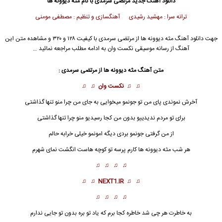
دانلود آهنگ جدید
مرتضی سرمدی
با نام مثه دیوونه ها
ترانه سرا : مهشید رشیدی آهنگسازی و تنظیم : مصطفی مومنی
جهت دانلود آهنگ مثه دیوونه ها از
مرتضی سرمدی
با کیفیت ۱۲۸ و ۳۲۰ و مشاهده متن این
آهنگ از رسانه موسیقی نکست وان به ادامه مطلب مراجعه نمائید …
متن آهنگ مثه دیوونه ها از
مرتضی سرمدی
:
♫ ♫
نکست وان
♫ ♫
آخرش نموندی پای من تو جونمو میخوایی به جای من چرا منو تنها گذاشتی
برای تو مردم ندیدییو بدون من کجا رسیدیو منو چرا تنها گذاشتی
از من گرفتی جونمو بردی دیگه امونمو خیلی خرابه حالم
هر شب
مثه دیوونه ها
کارم پرسه تو کوچه هاست انگشت نمای شهرم
♫ ♫ ♫ ♫
♫ ♫
NEXT1.IR
♫ ♫
♫ ♫ ♫ ♫
به خاطرت هر چی شد خاطره کجا برم که یاد تو بره بدون تو جایی ندارم