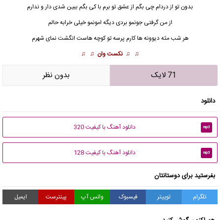
بدون تو از دردام چی بگم از عشق تو برم با کی بگم ببین شدی دار و ندارم
از من گرفتی جونمو بردی دیگه امونمو خیلی خرابه حالم
هر شب
مثه دیوونه ها
کارم پرسه تو کوچه هاست انگشت نمای شهرم
♫ ♫
نکست وان
♫ ♫
71 لایک
بدون نظر
دانلود
دانلود آهنگ با کیفیت 320
mp3
دانلود آهنگ با کیفیت 128
mp3
بفرستید برای دوستانتان
تلگرام
توییتر
فیسبوک
واتس آپ
پینترست
ایمیل