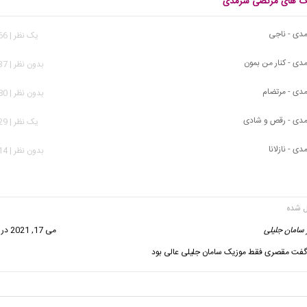
نگ های مرتضی سرمدی
دی - ناجی
يک نظر | 2,866 بازدید
ی - کنار من بمون
بدون نظر | 7,937 بازدید
دی - مرتضام
بدون نظر | 2,580 بازدید
دی - رقص و شادی
يک نظر | 5,729 بازدید
 - نازلانا
بدون نظر | 2,814 بازدید
 سامان جلیلی
گفت:
می 17, 2021 در 1:29 ب.ظ
فت مقصری فقط موزیک سامان جلیلی عالی بود