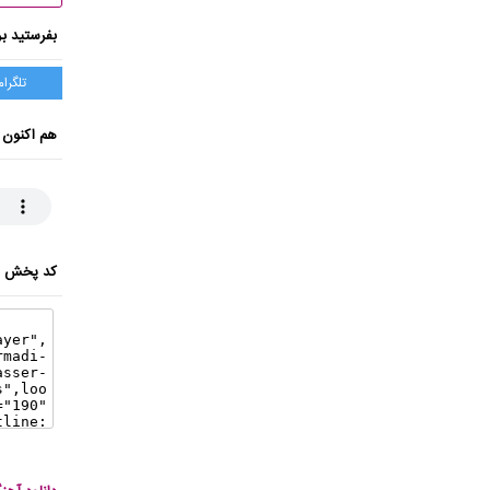
بفرستید بر
تلگرام
هم اکنون 
کد پخش ای