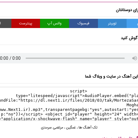
ای دوستانتان
توییتر
فیسبوک
واتس آپ
پینترست
ا
گوش کنید
ن آهنگ در سایت و وبلاگ شما
تک آهنگ ها
،
غمگین
،
مرتضی سرمدی