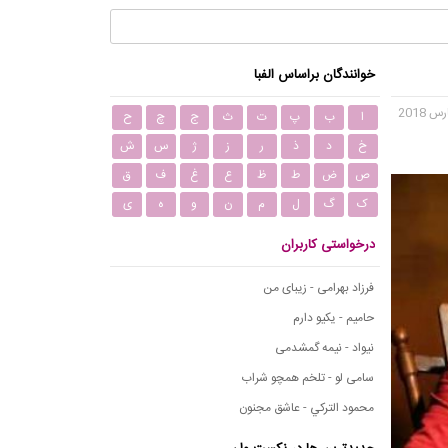
خوانندگان براساس الفبا
ا
ب
پ
ت
ث
ج
چ
ح
خ
د
ذ
ر
ز
ژ
س
ش
ص
ض
ط
ظ
ع
غ
ف
ق
ک
گ
ل
م
ن
و
ه
ی
درخواستی کاربران
فرزاد بهرامی - زیبای من
حامیم - یکیو دارم
نیواد - نیمه گمشدمی
سامی لو - تلخم همچو شراب
محمود التركي - عاشق مجنون