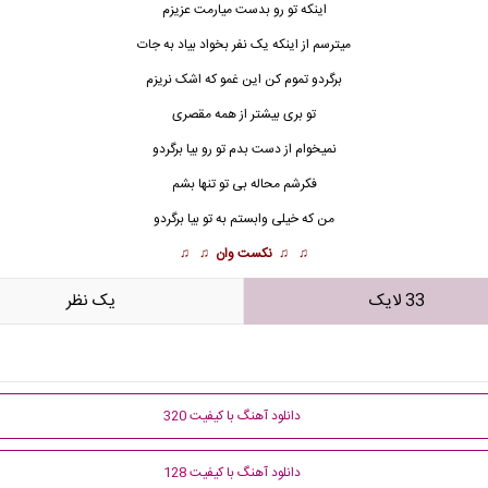
اینکه تو رو بدست میارمت عزیزم
میترسم از اینکه یک نفر بخواد بیاد به جات
برگردو تموم کن این غمو که اشک نریزم
تو بری بیشتر از همه
مقصر
ی
نمیخوام از دست بدم تو رو بیا برگردو
فکرشم محاله بی تو تنها بشم
من که خیلی وابستم به تو بیا برگردو
♫ ♫
نکست وان
♫ ♫
33 لایک
يک نظر
دانلود آهنگ با کیفیت 320
دانلود آهنگ با کیفیت 128