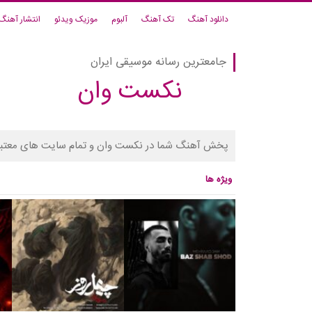
دانلود آهنگ
تک آهنگ
آلبوم
موزیک ویدئو
انتشار آهنگ
جامعترین رسانه موسیقی ایران
نکست وان
پخش آهنگ شما در نکست وان و تمام سایت های معتبر
ویژه ها