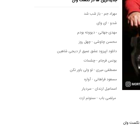
جدیدترین ها در نکست وان
مهراد جم - باز شب شد
شدو - ای وای
مهدی جهانی - دیوونه بودم
محسن چاوشی - چهل روز
دانلود اپیزود عشق عمیق از دیجی شاهین
یونس فرجام - چشمات
مصطفی میری - تو ولی باور نکن
مسعود فراهانی - آواره
اسماعیل ارندان - سردیار
مرتضی باب - ممنونم ازت
سیقی نکست وان