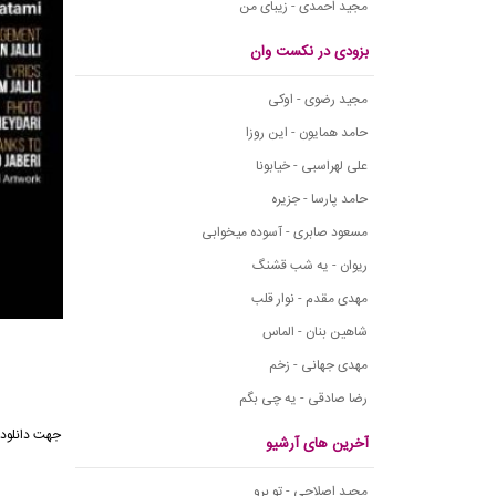
مجید احمدی - زیبای من
بزودی در نکست وان
مجید رضوی - اوکی
حامد همایون - این روزا
علی لهراسبی - خیابونا
حامد پارسا - جزیره
مسعود صابری - آسوده میخوابی
ریوان - یه شب قشنگ
مهدی مقدم - نوار قلب
شاهین بنان - الماس
مهدی جهانی - زخم
رضا صادقی - یه چی بگم
جهت دانلود
آخرین های آرشیو
مجید اصلاحی - تو برو