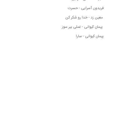
فریدون آسرایی - حسرت
معین زد - خدا رو شکر کن
پیمان کیوانی - غملی بیر سوز
پیمان کیوانی - سارا