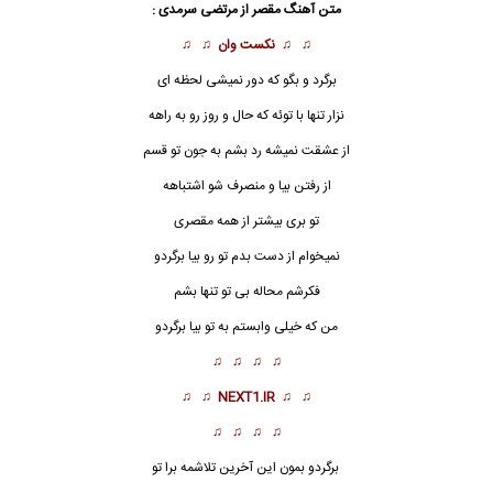
متن آهنگ مقصر از
مرتضی سرمدی
:
♫ ♫
نکست وان
♫ ♫
برگرد و بگو که دور نمیشی لحظه ای
نزار تنها با توئه که حال و روز رو به راهه
از عشقت نمیشه رد بشم به جون تو قسم
از رفتن بیا و منصرف شو اشتباهه
تو بری بیشتر از همه
مقصر
ی
نمیخوام از دست بدم تو رو بیا برگردو
فکرشم محاله بی تو تنها بشم
من که خیلی وابستم به تو بیا برگردو
♫ ♫ ♫ ♫
♫ ♫
NEXT1.IR
♫ ♫
♫ ♫ ♫ ♫
برگردو بمون این آخرین تلاشمه برا تو