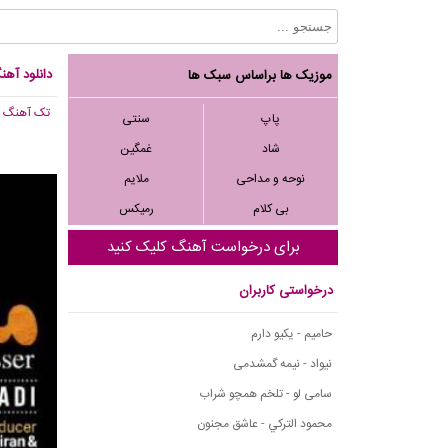
دانلود آه
موزیک ها براساس سبک ها
تک آهنگ
, 263
پاپ
سنتی
شاد
غمگین
نوحه و مداحی
ملایم
بی کلام
رمیکس
برای درخواست آهنگ کلیک کنید
درخواستی کاربران
حامیم - یکیو دارم
نیواد - نیمه گمشدمی
سامی لو - تلخم همچو شراب
محمود التركي - عاشق مجنون