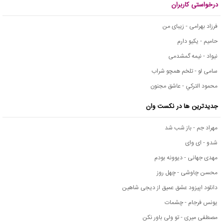
درخواستی کاربران
فرزاد بهرامی - زیبای من
حامیم - یکیو دارم
نیواد - نیمه گمشدمی
سامی لو - تلخم همچو شراب
محمود التركي - عاشق مجنون
جدیدترین ها در نکست وان
مهراد جم - باز شب شد
شدو - ای وای
مهدی جهانی - دیوونه بودم
محسن چاوشی - چهل روز
دانلود اپیزود عشق عمیق از دیجی شاهین
یونس فرجام - چشمات
مصطفی میری - تو ولی باور نکن