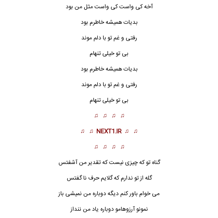
آخه کی واست کی واست مثل من بود
بدیات همیشه خاطرم بود
رفتی و غم تو با دلم موند
بی تو خیلی تنهام
بدیات همیشه خاطرم بود
رفتی و غم تو با دلم موند
بی تو خیلی تنهام
♫ ♫ ♫ ♫
♫ ♫
NEXT1.IR
♫ ♫
♫ ♫ ♫ ♫
گناه تو که چیزی نیست که تقدیر من آشفتس
گله از تو ندارم که گلایم حرف نا گفتس
می خوام باور کنم دیگه دوباره من نمیشی باز
نمونو آرزوهامو دوباره یاد من ننداز