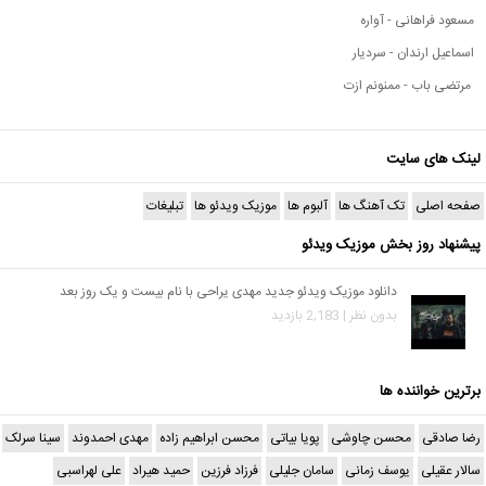
مسعود فراهانی - آواره
اسماعیل ارندان - سردیار
مرتضی باب - ممنونم ازت
لینک های سایت
صفحه اصلی
تک آهنگ ها
آلبوم ها
موزیک ویدئو ها
تبلیغات
پیشنهاد روز بخش موزیک ویدئو
دانلود موزیک ویدئو جدید مهدی یراحی با نام بیست و یک روز بعد
بدون نظر | 2,183 بازدید
برترین خواننده ها
رضا صادقی
محسن چاوشی
پویا بیاتی
محسن ابراهیم زاده
مهدی احمدوند
سینا سرلک
سالار عقیلی
یوسف زمانی
سامان جلیلی
فرزاد فرزین
حمید هیراد
علی لهراسبی