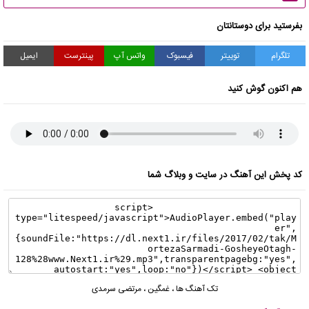
بفرستید برای دوستانتان
تلگرام
توییتر
فیسبوک
واتس آپ
پینترست
ایمیل
هم اکنون گوش کنید
کد پخش این آهنگ در سایت و وبلاگ شما
تک آهنگ ها
،
غمگین
،
مرتضی سرمدی