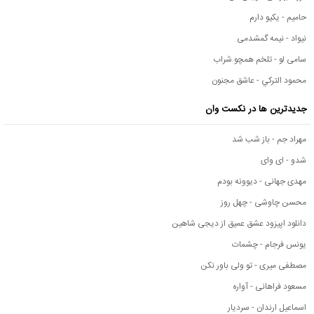
حامیم - یکیو دارم
نیواد - نیمه گمشدمی
سامی لو - تلخم همچو شراب
محمود التركي - عاشق مجنون
جدیدترین ها در نکست وان
مهراد جم - باز شب شد
شدو - ای وای
مهدی جهانی - دیوونه بودم
محسن چاوشی - چهل روز
دانلود اپیزود عشق عمیق از دیجی شاهین
یونس فرجام - چشمات
مصطفی میری - تو ولی باور نکن
مسعود فراهانی - آواره
اسماعیل ارندان - سردیار