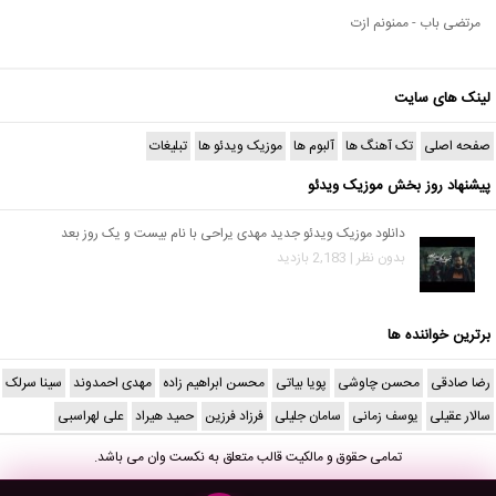
مرتضی باب - ممنونم ازت
لینک های سایت
صفحه اصلی
تک آهنگ ها
آلبوم ها
موزیک ویدئو ها
تبلیغات
پیشنهاد روز بخش موزیک ویدئو
دانلود موزیک ویدئو جدید مهدی یراحی با نام بیست و یک روز بعد
بدون نظر | 2,183 بازدید
برترین خواننده ها
رضا صادقی
محسن چاوشی
پویا بیاتی
محسن ابراهیم زاده
مهدی احمدوند
سینا سرلک
سالار عقیلی
یوسف زمانی
سامان جلیلی
فرزاد فرزین
حمید هیراد
علی لهراسبی
تمامی حقوق و مالکیت قالب متعلق به
نکست وان
می باشد.