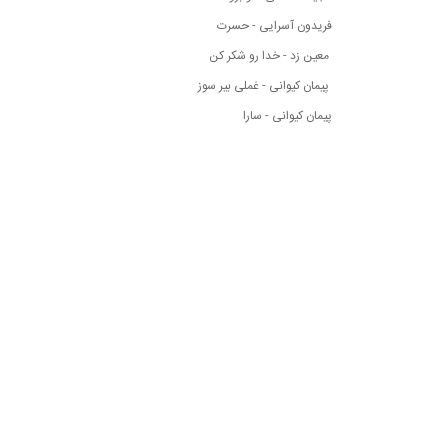
فریدون آسرایی - حسرت
معین زد - خدا رو شکر کن
پیمان کیوانی - غملی بیر سوز
پیمان کیوانی - سارا