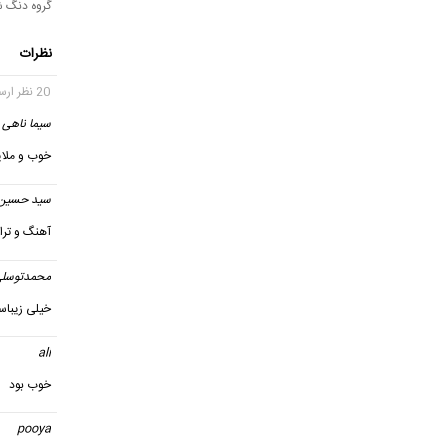
گروه دنگ شو
نظرات
20 نظر ارسال شده
سیما ناهی
خوب و ملای
سید حسین
آهنگ و ترا
محمدتوسل
خیلی زیبا
ali
گف
خوب بود
pooya