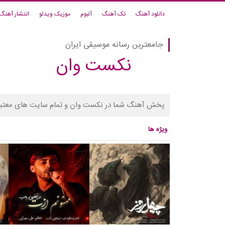
دانلود آهنگ
تک آهنگ
آلبوم
موزیک ویدئو
انتشار آهنگ
جامعترین رسانه موسیقی ایران
نکست وان
پخش آهنگ شما در نکست وان و تمام سایت های معتبر
ویژه ها