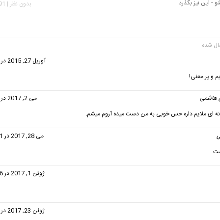
 - این نیز بگذرد
بدون نظر | 2,491 بازدید
گفت:
آوریل 27, 2015 در 5:22 ب.ظ
م و پر معنی!
 هاشمی
گفت:
می 2, 2017 در 3:15 ب.ظ
نه ای ملایم داره حس خوبی به من دست میده آروم میشم.
ی
گفت:
می 28, 2017 در 10:31 ب.ظ
ست
ت:
ژوئن 1, 2017 در 12:46 ب.ظ
گفت:
ژوئن 23, 2017 در 9:15 ب.ظ