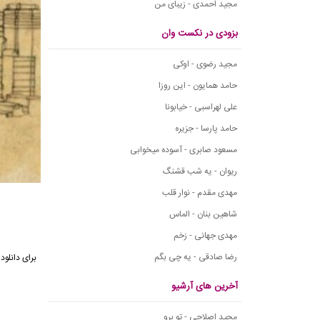
مجید احمدی - زیبای من
بزودی در نکست وان
مجید رضوی - اوکی
حامد همایون - این روزا
علی لهراسبی - خیابونا
حامد پارسا - جزیره
مسعود صابری - آسوده میخوابی
ریوان - یه شب قشنگ
مهدی مقدم - نوار قلب
شاهین بنان - الماس
مهدی جهانی - زخم
رضا صادقی - یه چی بگم
برای
دانلود
آخرین های آرشیو
مجید اصلاحی - تو برو