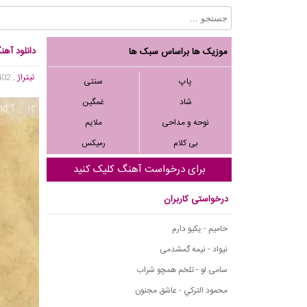
دانلود آهن
موزیک ها براساس سبک ها
تیتراژ
, 84,402 بازدید
پاپ
سنتی
شاد
غمگین
نوحه و مداحی
ملایم
بی کلام
رمیکس
برای درخواست آهنگ کلیک کنید
درخواستی کاربران
حامیم - یکیو دارم
نیواد - نیمه گمشدمی
سامی لو - تلخم همچو شراب
محمود التركي - عاشق مجنون