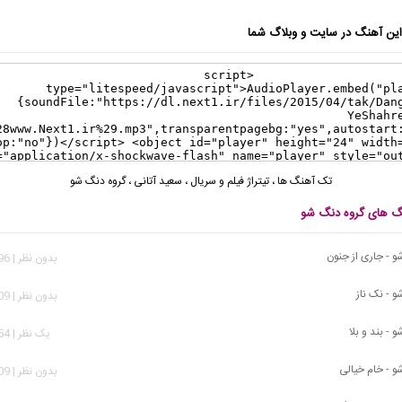
ن آهنگ در سایت و وبلاگ شما
تک آهنگ ها
،
تیتراژ فیلم و سریال
،
سعید آتانی
،
گروه دنگ شو
نگ های گروه دنگ شو
و - جاری از جنون
بدون نظر | 2,596 بازدید
 - نک ناز
بدون نظر | 3,609 بازدید
 - بند و بلا
يک نظر | 2,654 بازدید
و - خام خیالی
بدون نظر | 3,409 بازدید