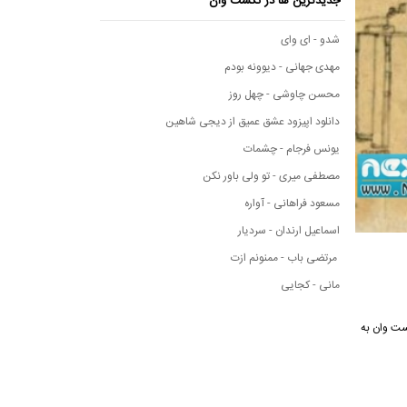
جدیدترین ها در نکست وان
شدو - ای وای
مهدی جهانی - دیوونه بودم
محسن چاوشی - چهل روز
دانلود اپیزود عشق عمیق از دیجی شاهین
یونس فرجام - چشمات
مصطفی میری - تو ولی باور نکن
مسعود فراهانی - آواره
اسماعیل ارندان - سردیار
مرتضی باب - ممنونم ازت
مانی - کجایی
 نکست وان به