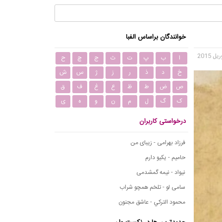
خوانندگان براساس الفبا
ا
ب
پ
ت
ث
ج
چ
ح
خ
د
ذ
ر
ز
ژ
س
ش
ص
ض
ط
ظ
ع
غ
ف
ق
ک
گ
ل
م
ن
و
ه
ی
درخواستی کاربران
فرزاد بهرامی - زیبای من
حامیم - یکیو دارم
نیواد - نیمه گمشدمی
سامی لو - تلخم همچو شراب
محمود التركي - عاشق مجنون