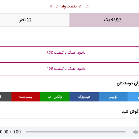
♫ ♫ نکست وان ♫ ♫
929 لایک
20 نظر
دانلود آهنگ با کیفیت 320
دانلود آهنگ با کیفیت 128
ای دوستانتان
توییتر
فیسبوک
واتس آپ
پینترست
ا
گوش کنید