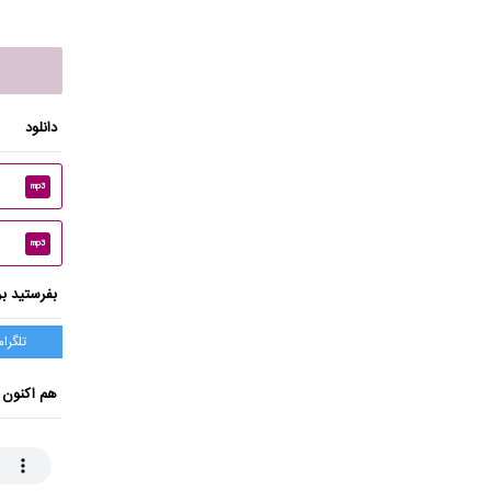
دانلود
mp3
mp3
بفرستید بر
تلگرام
هم اکنون 