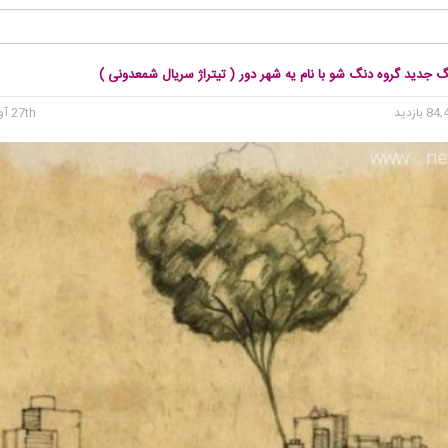
گ جدید گروه دنگ شو با نام یه شهر دور ( تیتراژ سریال شمعدونی )
27th آوریل 2015